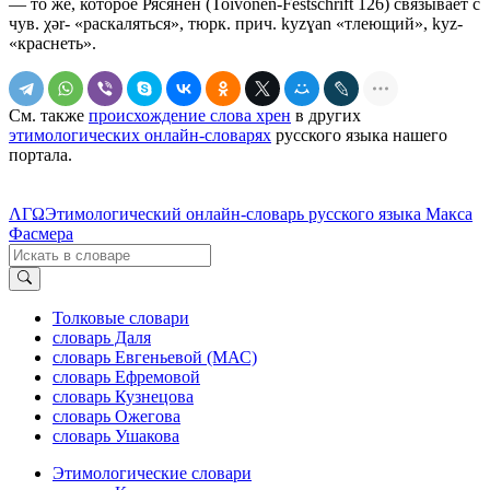
— то же, которое Рясянен (Toivonen-Festschrift 126) связывает с
чув. χǝr- «раскаляться», тюрк. прич. kуzɣаn «тлеющий», kyz-
«краснеть».
См. также
происхождение слова хрен
в других
этимологических онлайн-словарях
русского языка нашего
портала.
ΛΓΩ
Этимологический онлайн-словарь русского языка Макса
Фасмера
Толковые словари
словарь Даля
словарь Евгеньевой (МАС)
словарь Ефремовой
словарь Кузнецова
словарь Ожегова
словарь Ушакова
Этимологические словари