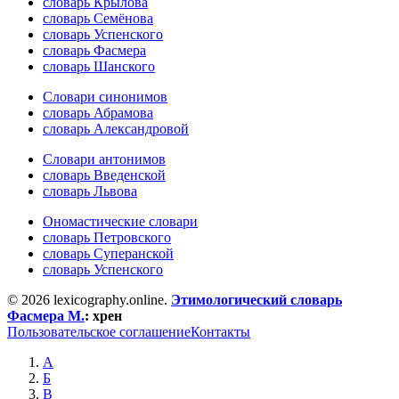
словарь Крылова
словарь Семёнова
словарь Успенского
словарь Фасмера
словарь Шанского
Словари синонимов
словарь Абрамова
словарь Александровой
Словари антонимов
словарь Введенской
словарь Львова
Ономастические словари
словарь Петровского
словарь Суперанской
словарь Успенского
© 2026 lexicography.online.
Этимологический словарь
Фасмера М.
:
хрен
Пользовательское соглашение
Контакты
А
Б
В