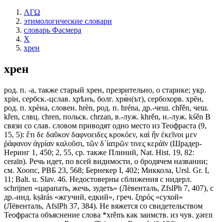
ΛΓΩ
этимологические словари
словарь Фасмера
Х
хрен
хрен
род. п. -а, также старый хрен, презрительно, о старике; укр.
хрiн, сербск.-цслав. хрѣнъ, болг. хря́н(ът), сербохорв. хрȅн,
род. п. хрѐна, словен. hrèn, род. п. hréna, др.-чеш. chřěn, чеш.
křen, слвц. chren, польск. chrzan, в.-луж. khrěn, н.-луж. kśěn В
связи со слав. словом приводят одно место из Теофраста (9,
15, 5): ἔτι δε δαῦκον δαφνοειδες κροκόεν, καὶ ἥν ἐκεῖνοι μεν
ῥάφανον ἀγρίαν καλοῦσι, τῶν δ᾽ἰατρῶν τινες κεράϊν (Шрадер-
Неринг 1, 450; 2, 55, ср. также Плиний, Nat. Hist. 19, 82:
сеrаïn). Речь идет, по всей видимости, о бродячем названии;
см. Хоопс, РВБ 23, 568; Бернекер I, 402; Миккола, Ursl. Gr. I,
11; Ваlt. u. Slav. 46. Недостоверны сближения с нидерл.
schrijnen «царапать, жечь, зудеть» (Лёвенталь, ZfslPh 7, 407), с
др.-инд. kṣārás «жгучий, едкий», греч. ξηρός «сухой»
(Лёвенталь, AfslPh 37, 384). Не вяжется со свидетельством
Теофраста объяснение слова *хrěnъ как заимств. из чув. χǝrεn