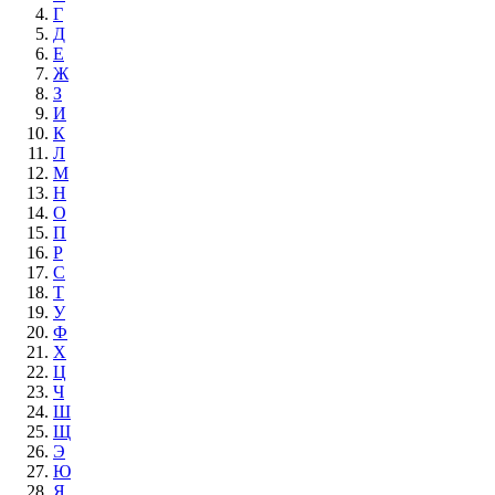
Г
Д
Е
Ж
З
И
К
Л
М
Н
О
П
Р
С
Т
У
Ф
Х
Ц
Ч
Ш
Щ
Э
Ю
Я