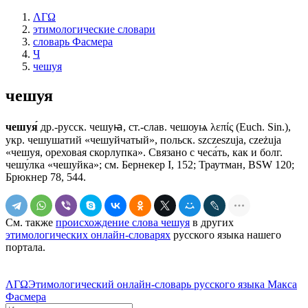
ΛΓΩ
этимологические словари
словарь Фасмера
Ч
чешуя
чешуя
чешуя́
др.-русск. чешуꙗ, ст.-слав. чешоуѩ λεπίς (Еuсh. Sin.),
укр. чешушатий «чешуйчатый», польск. szczeszuja, czeżuja
«чешуя, ореховая скорлупка». Связано с чеса́ть, как и болг.
чешу́лка «чешуйка»; см. Бернекер I, 152; Траутман, ВSW 120;
Брюкнер 78, 544.
См. также
происхождение слова чешуя
в других
этимологических онлайн-словарях
русского языка нашего
портала.
ΛΓΩ
Этимологический онлайн-словарь русского языка Макса
Фасмера