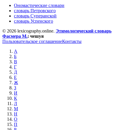
Ономастические словари
словарь Петровского
словарь Суперанской
словарь Успенского
© 2026 lexicography.online.
Этимологический словарь
Фасмера М.
:
чешуя
Пользовательское соглашение
Контакты
А
Б
В
Г
Д
Е
Ж
З
И
К
Л
М
Н
О
П
Р