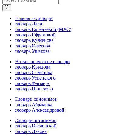
Толковые словари
словарь Даля
словарь Евгеньевой (МАС)
словарь Ефремовой
словарь Кузнецова
словарь Ожегова
словарь Ушакова
Этимологические словари
словарь Крылова
словарь Семёнова
словарь Успенского
словарь Фасмера
словарь Шанского
Словари синонимов
словарь Абрамова
словарь Александровой
Словари антонимов
словарь Введенской
словарь Львова