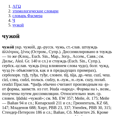
ΛΓΩ
этимологические словари
словарь Фасмера
Ч
чужой
чужой
чужо́й
укр. чужи́й, др.-русск. чужь, ст.-слав. штоуждь
ἀλλότριος, ξένος (Остром., Супр.). Диссимилировано в тоуждь
— то же (Клоц., Еuсh. Sin., Мар., Зогр., Ассем., Савв.; см.
Дильс, Aksl. Gr. 140 и сл.) и стоуждь (Еuсh. Sin., Супр.),
сербск.-цслав. чуждь (под влиянием слова чудо), болг. чужд,
чузд (ч- объясняется, как и в предыдущих примерах),
сербохорв. ту̯ђ, ту́ђа, ту́ђе, словен. tȗj, túja, др.-чеш. cuzí, чеш.
cizí, слвц. cudzí, польск. cudzy, в.-луж., н.-луж. сuzу, полаб.
ceudzi Праслав. *tjudjь обычно считают производным на -i̯о-
от формы, заимств. из гот. Þiudа «народ». Формы на t-, возм.,
получены путем диссимиляции. Относительно знач. ср.
словен. ljȗdski «чужой»; см. Мi. ЕW 357; Мейе, ét. 175; Мейе
— Вайан 94 и сл.; Кипарский 211 и сл.; Грюненталь, KZ 68,
147; Младенов 688; Хирт, РВВ 23, 337; Уленбек, РВВ 30, 315;
Стендер-Петерсен 186 и сл.; Вайан, Сб. Милетич 26. Кроме