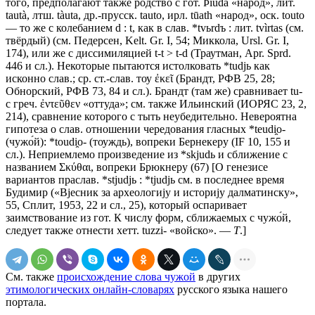
того, предполагают также родство с гот. Þiudа «народ», лит.
tautà, лтш. tàuta, др.-прусск. tauto, ирл. tūath «народ», оск. touto
— то же с колебанием d : t, как в слав. *tvьrdъ : лит. tvìrtas (см.
твёрдый) (см. Педерсен, Kelt. Gr. I, 54; Миккола, Ursl. Gr. I,
174), или же с диссимиляцией t-t > t-d (Траутман, Арr. Sprd.
446 и сл.). Некоторые пытаются истолковать *tudjь как
исконно слав.; ср. ст.-слав. тоу ἐκεῖ (Брандт, РФВ 25, 28;
Обнорский, РФВ 73, 84 и сл.). Брандт (там же) сравнивает tu-
с греч. ἐντεῦθεν «оттуда»; см. также Ильинский (ИОРЯС 23, 2,
214), сравнение которого с тыть неубедительно. Невероятна
гипотеза о слав. отношении чередования гласных *teudi̯o-
(чужо́й): *toudi̯o- (тоуждь), вопреки Бернекеру (IF 10, 155 и
сл.). Неприемлемо произведение из *skjudь и сближение с
названием Σκύθαι, вопреки Брюкнеру (67) [О генезисе
вариантов праслав. *stjudjь : *tjudjь см. в последнее время
Будимир («Вjесник за археологиjу и историjу далматинску»,
55, Сплит, 1953, 22 и сл., 25), который оспаривает
заимствование из гот. К числу форм, сближаемых с чужо́й,
следует также отнести хетт. tuzzi- «войско». —
Т
.]
См. также
происхождение слова чужой
в других
этимологических онлайн-словарях
русского языка нашего
портала.