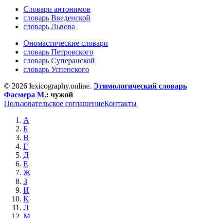
Словари антонимов
словарь Введенской
словарь Львова
Ономастические словари
словарь Петровского
словарь Суперанской
словарь Успенского
© 2026 lexicography.online.
Этимологический словарь
Фасмера М.
:
чужой
Пользовательское соглашение
Контакты
А
Б
В
Г
Д
Е
Ж
З
И
К
Л
М