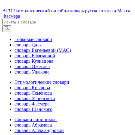
ΛΓΩ
Этимологический онлайн-словарь русского языка Макса
Фасмера
Толковые словари
словарь Даля
словарь Евгеньевой (МАС)
словарь Ефремовой
словарь Кузнецова
словарь Ожегова
словарь Ушакова
Этимологические словари
словарь Крылова
словарь Семёнова
словарь Успенского
словарь Фасмера
словарь Шанского
Словари синонимов
словарь Абрамова
словарь Александровой