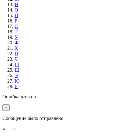
Н
О
П
Р
С
Т
У
Ф
Х
Ц
Ч
Ш
Щ
Э
Ю
Я
Ошибка в тексте
×
Cообщение было отправлено
«...
...»