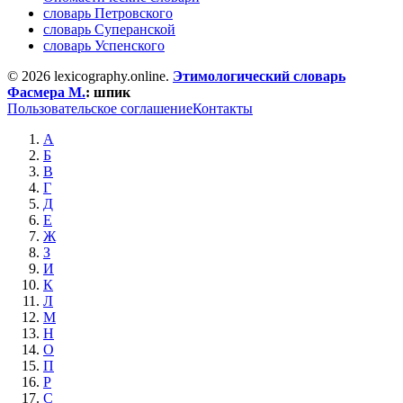
словарь Петровского
словарь Суперанской
словарь Успенского
© 2026 lexicography.online.
Этимологический словарь
Фасмера М.
:
шпик
Пользовательское соглашение
Контакты
А
Б
В
Г
Д
Е
Ж
З
И
К
Л
М
Н
О
П
Р
С