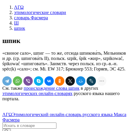
ΛΓΩ
этимологические словари
словарь Фасмера
Ш
шпик
шпик
«свиное сало», шпиг — то же, отсюда шпикова́ть, Мельников
и др. (ср. шпигова́ть II), польск. szpik, śpik «жир», szpikować,
śpikować «шпиговать». Заимств. через польск. из ср.-в.-н.
sрёс(k) «сало»; см. Мi. ЕW 317; Брюкнер 553; Горяев, ЭС 425.
См. также
происхождение слова шпик
в других
этимологических онлайн-словарях
русского языка нашего
портала.
ΛΓΩ
Этимологический онлайн-словарь русского языка Макса
Фасмера