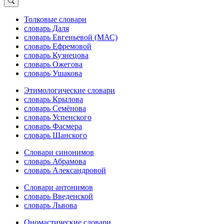
Толковые словари
словарь Даля
словарь Евгеньевой (МАС)
словарь Ефремовой
словарь Кузнецова
словарь Ожегова
словарь Ушакова
Этимологические словари
словарь Крылова
словарь Семёнова
словарь Успенского
словарь Фасмера
словарь Шанского
Словари синонимов
словарь Абрамова
словарь Александровой
Словари антонимов
словарь Введенской
словарь Львова
Ономастические словари