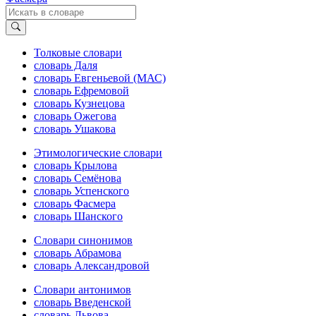
Толковые словари
словарь Даля
словарь Евгеньевой (МАС)
словарь Ефремовой
словарь Кузнецова
словарь Ожегова
словарь Ушакова
Этимологические словари
словарь Крылова
словарь Семёнова
словарь Успенского
словарь Фасмера
словарь Шанского
Словари синонимов
словарь Абрамова
словарь Александровой
Словари антонимов
словарь Введенской
словарь Львова