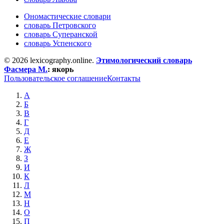
Ономастические словари
словарь Петровского
словарь Суперанской
словарь Успенского
© 2026 lexicography.online.
Этимологический словарь
Фасмера М.
:
якорь
Пользовательское соглашение
Контакты
А
Б
В
Г
Д
Е
Ж
З
И
К
Л
М
Н
О
П