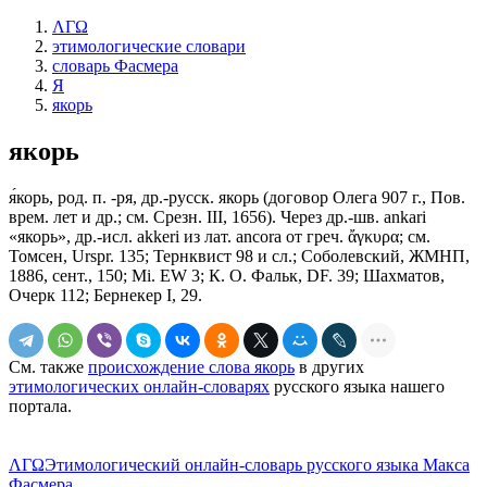
ΛΓΩ
этимологические словари
словарь Фасмера
Я
якорь
якорь
я́корь, род. п. -ря, др.-русск. якорь (договор Олега 907 г., Пов.
врем. лет и др.; см. Срезн. III, 1656). Через др.-шв. ankari
«якорь», др.-исл. akkeri из лат. аnсоrа от греч. ἄγκυρα; см.
Томсен, Urspr. 135; Тернквист 98 и сл.; Соболевский, ЖМНП,
1886, сент., 150; Мi. ЕW 3; К. О. Фальк, DF. 39; Шахматов,
Очерк 112; Бернекер I, 29.
См. также
происхождение слова якорь
в других
этимологических онлайн-словарях
русского языка нашего
портала.
ΛΓΩ
Этимологический онлайн-словарь русского языка Макса
Фасмера