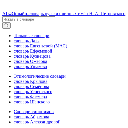
ΛΓΩ
Онлайн-словарь русских личных имён Н. А. Петровского
Толковые словари
словарь Даля
словарь Евгеньевой (МАС)
словарь Ефремовой
словарь Кузнецова
словарь Ожегова
словарь Ушакова
Этимологические словари
словарь Крылова
словарь Семёнова
словарь Успенского
словарь Фасмера
словарь Шанского
Словари синонимов
словарь Абрамова
словарь Александровой