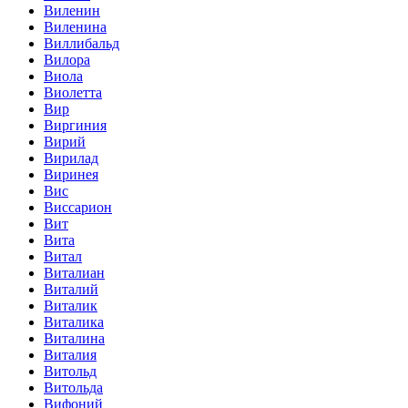
Виленин
Виленина
Виллибальд
Вилора
Виола
Виолетта
Вир
Виргиния
Вирий
Вирилад
Виринея
Вис
Виссарион
Вит
Вита
Витал
Виталиан
Виталий
Виталик
Виталика
Виталина
Виталия
Витольд
Витольда
Вифоний