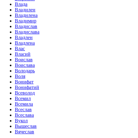
Влада
Владилен
Владилена
Владимир
Владислав
Владислава
Владлен
Владлена
Влас
Власий
Воислав
Воислава
Володарь
Воля
Вонифат
Вонифатий
Всеволод
Всемил
Всемила
Всеслав
Всеслава
Вукол
Вышеслав
Вячеслав