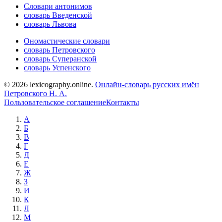
Словари антонимов
словарь Введенской
словарь Львова
Ономастические словари
словарь Петровского
словарь Суперанской
словарь Успенского
© 2026 lexicography.online.
Онлайн-словарь русских имён
Петровского Н. А.
Пользовательское соглашение
Контакты
А
Б
В
Г
Д
Е
Ж
З
И
К
Л
М