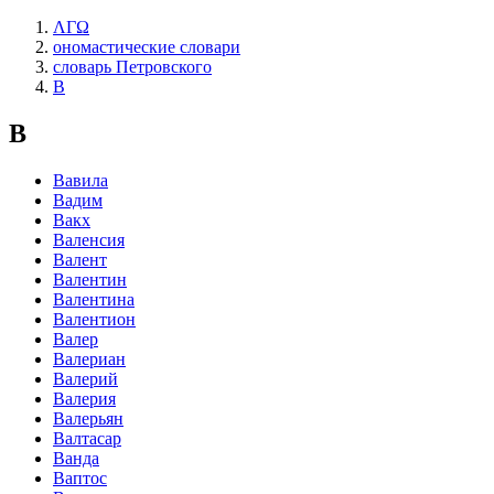
ΛΓΩ
ономастические словари
словарь Петровского
В
В
Вавила
Вадим
Вакх
Валенсия
Валент
Валентин
Валентина
Валентион
Валер
Валериан
Валерий
Валерия
Валерьян
Валтасар
Ванда
Ваптос