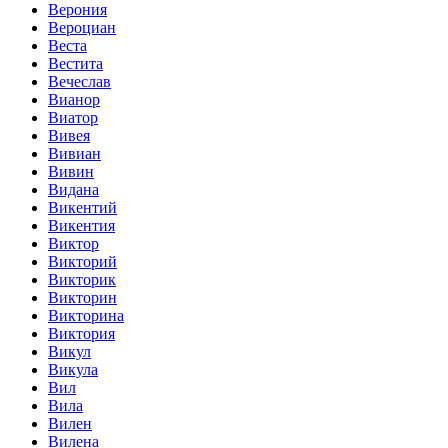
Верония
Вероциан
Веста
Вестита
Вечеслав
Вианор
Виатор
Вивея
Вивиан
Вивин
Видана
Викентий
Викентия
Виктор
Викторий
Викторик
Викторин
Викторина
Виктория
Викул
Викула
Вил
Вила
Вилен
Вилена