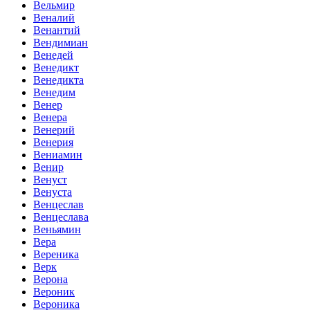
Вельмир
Веналий
Венантий
Вендимиан
Венедей
Венедикт
Венедикта
Венедим
Венер
Венера
Венерий
Венерия
Вениамин
Венир
Венуст
Венуста
Венцеслав
Венцеслава
Веньямин
Вера
Вереника
Верк
Верона
Вероник
Вероника