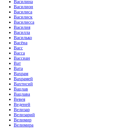
Василина
Василион
Василиса
Василиск
Василисса
Василия
Василла
Василько
Васёна
Васс
Васса
Вассиан
Ват
Вата
Вахрам
Вахрамей
Вахтисий
Вацлав
Вацлава
Вевея
Веденей
Велизар
Велизарий
Велимир
Велимира