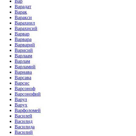
Вар
Варадат
Варак
Варакси
Варахиил
Варахисий
Варвар
Варвара
Варварий
Варисий
Варлаам
Варлам
Варламий
Варнава
Варсава
Варсис
Варсоноф
Варсонофий
Варул
Варух
Варфоломей
Василей
Василид
Василида
Василий