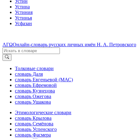
Устин
Устина
Устиния
Устинья
Усфазан
ΛΓΩ
Онлайн-словарь русских личных имён Н. А. Петровского
Толковые словари
словарь Даля
словарь Евгеньевой (МАС)
словарь Ефремовой
словарь Кузнецова
словарь Ожегова
словарь Ушакова
Этимологические словари
словарь Крылова
словарь Семёнова
словарь Успенского
словарь Фасмера