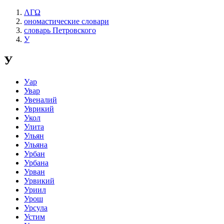
ΛΓΩ
ономастические словари
словарь Петровского
У
У
Уар
Увар
Увеналий
Уврикий
Укол
Улита
Ульян
Ульяна
Урбан
Урбана
Урван
Урвикий
Уриил
Урош
Урсула
Устим