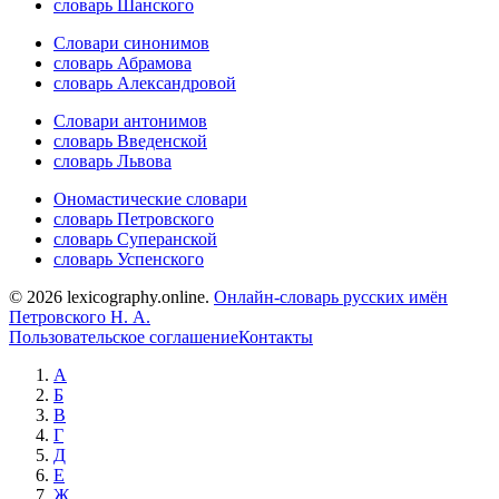
словарь Шанского
Словари синонимов
словарь Абрамова
словарь Александровой
Словари антонимов
словарь Введенской
словарь Львова
Ономастические словари
словарь Петровского
словарь Суперанской
словарь Успенского
© 2026 lexicography.online.
Онлайн-словарь русских имён
Петровского Н. А.
Пользовательское соглашение
Контакты
А
Б
В
Г
Д
Е
Ж