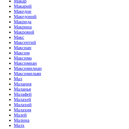
Макар
Макарий
Македон
Македоний
Макрида
Макрина
Макровий
Макс
Максентий
Максиан
Максим
Максима
Максимиан
Максимилиан
Максимильян
Мал
Малания
Маланья
Малафей
Малахей
Малахий
Малахия
Малей
Малина
Малх