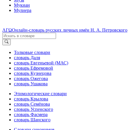
Мукиан
Мулиера
ΛΓΩ
Онлайн-словарь русских личных имён Н. А. Петровского
Толковые словари
словарь Даля
словарь Евгеньевой (МАС)
словарь Ефремовой
словарь Кузнецова
словарь Ожегова
словарь Ушакова
Этимологические словари
словарь Крылова
словарь Семёнова
словарь Успенского
словарь Фасмера
словарь Шанского
Словари синонимов