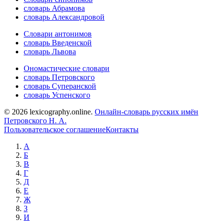
словарь Абрамова
словарь Александровой
Словари антонимов
словарь Введенской
словарь Львова
Ономастические словари
словарь Петровского
словарь Суперанской
словарь Успенского
© 2026 lexicography.online.
Онлайн-словарь русских имён
Петровского Н. А.
Пользовательское соглашение
Контакты
А
Б
В
Г
Д
Е
Ж
З
И