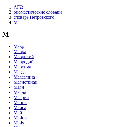
ΛΓΩ
ономастические словари
словарь Петровского
М
М
Мавр
Мавра
Маврикий
Мавродий
Мавсима
Магда
Магдалина
Магистриан
Магн
Магна
Магрин
Маина
Маиса
Май
Майор
Майя