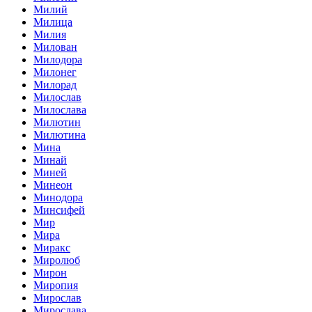
Милий
Милица
Милия
Милован
Милодора
Милонег
Милорад
Милослав
Милослава
Милютин
Милютина
Мина
Минай
Миней
Минеон
Минодора
Минсифей
Мир
Мира
Миракс
Миролюб
Мирон
Миропия
Мирослав
Мирослава