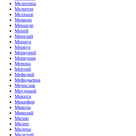
Мелитина
Мелитон
Мелхиор
Мемнон
Менандр
Меней
Менелай
Менигн
Меркул
Меркурий
Меркурия
Мерона
Мертий
Мефодий
Мефодьевна
Мечислав
Мигдоний
Микита
Микифор
Микола
Миколай
Милан
Милен
Милена
Милетий