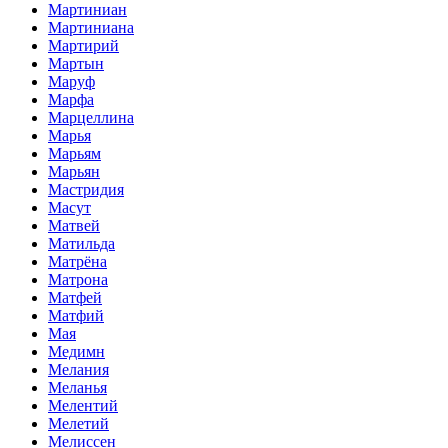
Мартиниан
Мартиниана
Мартирий
Мартын
Маруф
Марфа
Марцеллина
Марья
Марьям
Марьян
Мастридия
Масут
Матвей
Матильда
Матрёна
Матрона
Матфей
Матфий
Мая
Медимн
Мелания
Меланья
Мелентий
Мелетий
Мелиссен