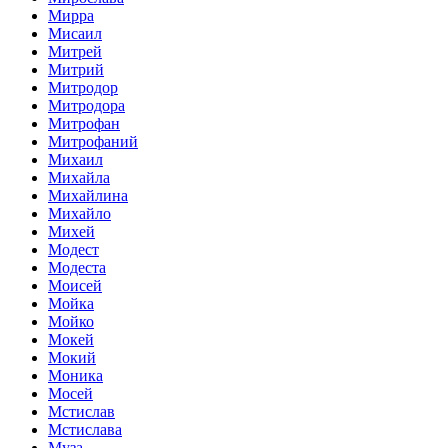
Мирра
Мисаил
Митрей
Митрий
Митродор
Митродора
Митрофан
Митрофаний
Михаил
Михайла
Михайлина
Михайло
Михей
Модест
Модеста
Моисей
Мойка
Мойко
Мокей
Мокий
Моника
Мосей
Мстислав
Мстислава
Муза