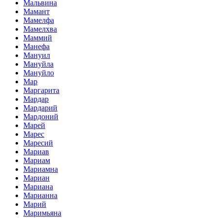
Мальвина
Мамант
Мамелфа
Мамелхва
Маммий
Манефа
Мануил
Мануйла
Мануйло
Мар
Маргарита
Мардар
Мардарий
Мардоний
Марей
Марес
Маресий
Мариав
Мариам
Мариамна
Мариан
Мариана
Марианна
Марий
Маримьяна