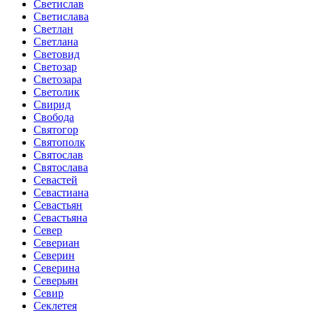
Светислав
Светислава
Светлан
Светлана
Световид
Светозар
Светозара
Светолик
Свирид
Свобода
Святогор
Святополк
Святослав
Святослава
Севастей
Севастиана
Севастьян
Севастьяна
Север
Севериан
Северин
Северина
Северьян
Севир
Секлетея