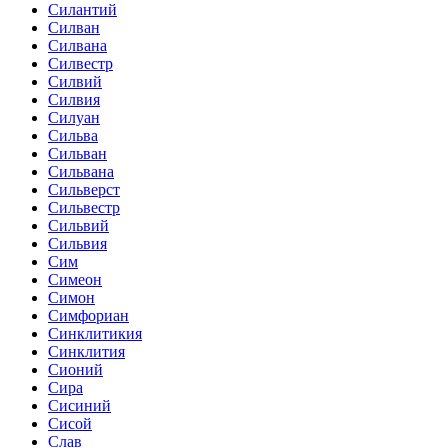
Силантий
Силван
Силвана
Силвестр
Силвий
Силвия
Силуан
Сильва
Сильван
Сильвана
Сильверст
Сильвестр
Сильвий
Сильвия
Сим
Симеон
Симон
Симфориан
Синклитикия
Синклития
Сионий
Сира
Сисиний
Сисой
Слав