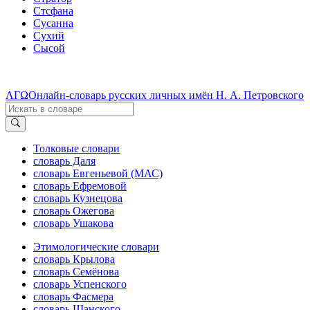
Стсфана
Сусанна
Сухий
Сысой
ΛΓΩ
Онлайн-словарь русских личных имён Н. А. Петровского
Толковые словари
словарь Даля
словарь Евгеньевой (МАС)
словарь Ефремовой
словарь Кузнецова
словарь Ожегова
словарь Ушакова
Этимологические словари
словарь Крылова
словарь Семёнова
словарь Успенского
словарь Фасмера
словарь Шанского