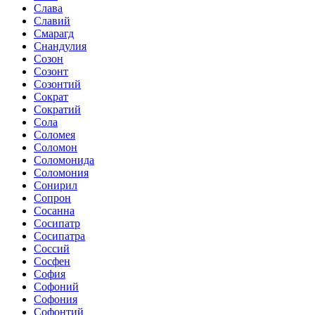
Слава
Славий
Смарагд
Снандулия
Созон
Созонт
Созонтий
Сократ
Сократий
Сола
Соломея
Соломон
Соломонида
Соломония
Сонирил
Сопрон
Сосанна
Сосипатр
Сосипатра
Соссий
Сосфен
София
Софоний
Софония
Софонтий