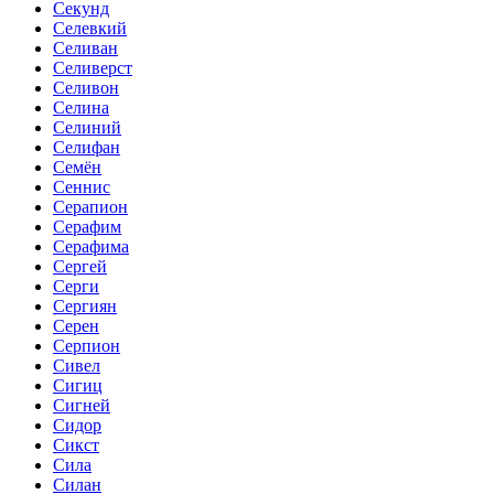
Секунд
Селевкий
Селиван
Селиверст
Селивон
Селина
Селиний
Селифан
Семён
Сеннис
Серапион
Серафим
Серафима
Сергей
Серги
Сергиян
Серен
Серпион
Сивел
Сигиц
Сигней
Сидор
Сикст
Сила
Силан