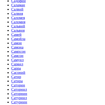
Садофий
Саламан
Салвий
Салвия
Саломея
Саломия
Сальвий
Сальвия
Самей
Самойла
Самон
Самона
Сампсон
Самсон
Самуил
Сарвил
Сарра
Сасоний
Сатир
Сатира
Саторин
Саторнил
Саторнин
Сатурнил
Сатурнин