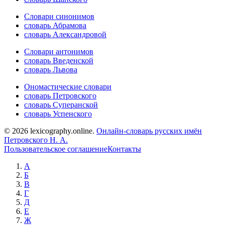
Словари синонимов
словарь Абрамова
словарь Александровой
Словари антонимов
словарь Введенской
словарь Львова
Ономастические словари
словарь Петровского
словарь Суперанской
словарь Успенского
© 2026 lexicography.online.
Онлайн-словарь русских имён
Петровского Н. А.
Пользовательское соглашение
Контакты
А
Б
В
Г
Д
Е
Ж