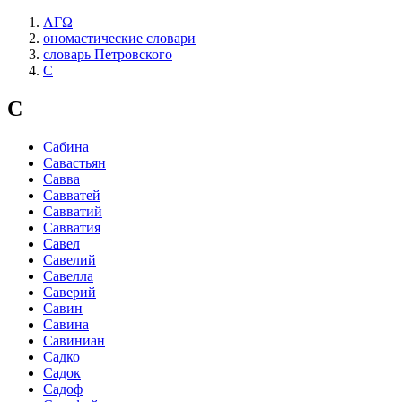
ΛΓΩ
ономастические словари
словарь Петровского
С
С
Сабина
Савастьян
Савва
Савватей
Савватий
Савватия
Савел
Савелий
Савелла
Саверий
Савин
Савина
Савиниан
Садко
Садок
Садоф