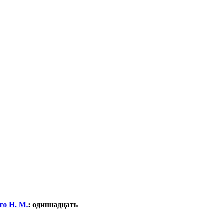
о Н. М.
:
одиннадцать