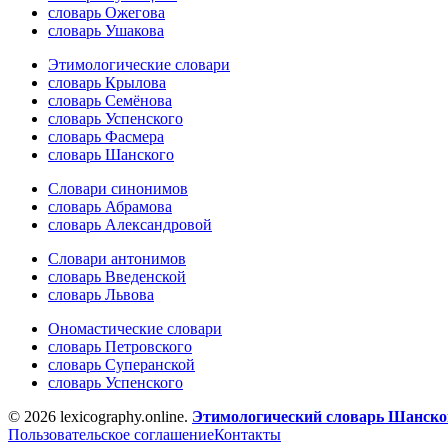
словарь Ожегова
словарь Ушакова
Этимологические словари
словарь Крылова
словарь Семёнова
словарь Успенского
словарь Фасмера
словарь Шанского
Словари синонимов
словарь Абрамова
словарь Александровой
Словари антонимов
словарь Введенской
словарь Львова
Ономастические словари
словарь Петровского
словарь Суперанской
словарь Успенского
© 2026 lexicography.online.
Этимологический словарь Шанског
Пользовательское соглашение
Контакты