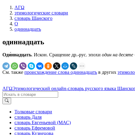
ΛΓΩ
этимологические словари
словарь Шанского
О
одиннадцать
одиннадцать
Оди́ннадцать
. Искон. Сращение др.-рус. эпохи
один на десяте
См. также
происхождение слова одиннадцать
в других
этимоло
ΛΓΩ
Этимологический онлайн-словарь русского языка Шанског
Толковые словари
словарь Даля
словарь Евгеньевой (МАС)
словарь Ефремовой
словарь Кузнецова