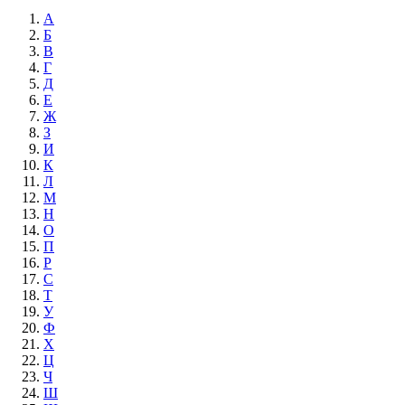
А
Б
В
Г
Д
Е
Ж
З
И
К
Л
М
Н
О
П
Р
С
Т
У
Ф
Х
Ц
Ч
Ш