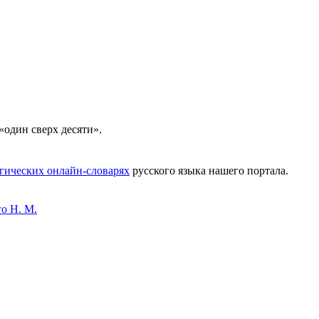
«один сверх десяти».
гических онлайн-словарях
русского языка нашего портала.
о Н. М.