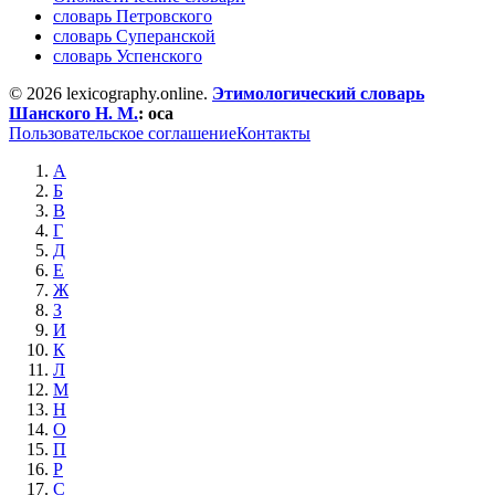
словарь Петровского
словарь Суперанской
словарь Успенского
© 2026 lexicography.online.
Этимологический словарь
Шанского Н. М.
:
оса
Пользовательское соглашение
Контакты
А
Б
В
Г
Д
Е
Ж
З
И
К
Л
М
Н
О
П
Р
С