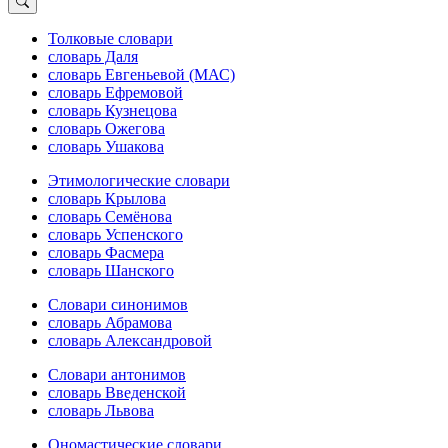
Толковые словари
словарь Даля
словарь Евгеньевой (МАС)
словарь Ефремовой
словарь Кузнецова
словарь Ожегова
словарь Ушакова
Этимологические словари
словарь Крылова
словарь Семёнова
словарь Успенского
словарь Фасмера
словарь Шанского
Словари синонимов
словарь Абрамова
словарь Александровой
Словари антонимов
словарь Введенской
словарь Львова
Ономастические словари