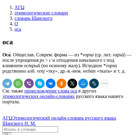
ΛΓΩ
этимологические словари
словарь Шанского
О
оса
оса
Оса́
. Общеслав. Соврем. форма — из *
vopsa
(ср. лит.
vapsà
) —
после упрощения
ps
>
с
и отпадения начального
v
под
влиянием
острый
(по осиному жалу). Исходное *
vopsa
родственно алб.
venj
«тку», др.-в.-нем.
weban
«ткать» и т. д.
См. также
происхождение слова оса
в других
этимологических онлайн-словарях
русского языка нашего
портала.
ΛΓΩ
Этимологический онлайн-словарь русского языка
Шанского Н. М.