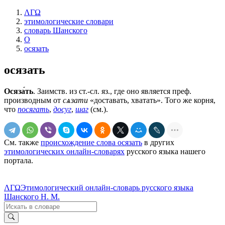
ΛΓΩ
этимологические словари
словарь Шанского
О
осязать
осязать
Осяза́ть
. Заимств. из ст.-сл. яз., где оно является преф.
производным от
сѧзати
«доставать, хватать». Того же корня,
что
посягать
,
досуг
,
шаг
(см.).
См. также
происхождение слова осязать
в других
этимологических онлайн-словарях
русского языка нашего
портала.
ΛΓΩ
Этимологический онлайн-словарь русского языка
Шанского Н. М.