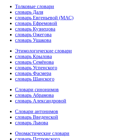
Толковые словари
словарь Даля
словарь Евгеньевой (МАС)
словарь Ефремовой
словарь Кузнецова
словарь Ожегова
словарь Ушакова
Этимологические словари
словарь Крылова
словарь Семёнова
словарь Успенского
словарь Фасмера
словарь Шанского
Словари синонимов
словарь Абрамова
словарь Александровой
Словари антонимов
словарь Введенской
словарь Львова
Ономастические словари
словарь Петровского