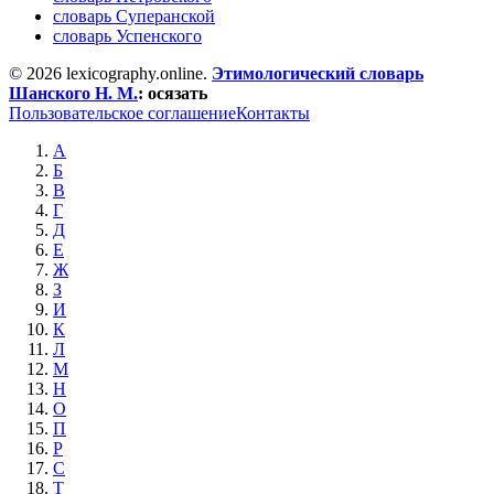
словарь Суперанской
словарь Успенского
© 2026 lexicography.online.
Этимологический словарь
Шанского Н. М.
:
осязать
Пользовательское соглашение
Контакты
А
Б
В
Г
Д
Е
Ж
З
И
К
Л
М
Н
О
П
Р
С
Т