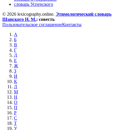
словарь Успенского
© 2026 lexicography.online.
Этимологический словарь
Шанского Н. М.
:
совесть
Пользовательское соглашение
Контакты
А
Б
В
Г
Д
Е
Ж
З
И
К
Л
М
Н
О
П
Р
С
Т
У