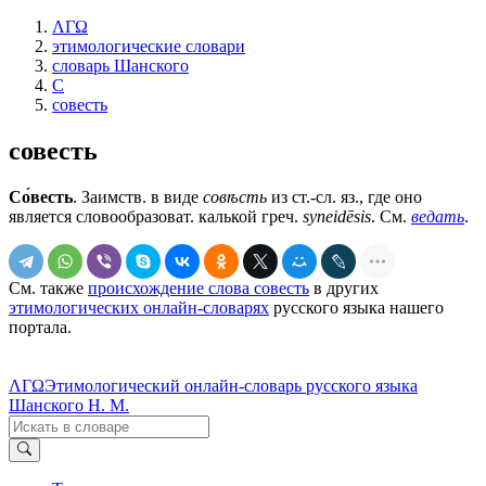
ΛΓΩ
этимологические словари
словарь Шанского
С
совесть
совесть
Со́весть
. Заимств. в виде
совѣсть
из ст.-сл. яз., где оно
является словообразоват. калькой греч.
syneidēsis
. См.
ведать
.
См. также
происхождение слова совесть
в других
этимологических онлайн-словарях
русского языка нашего
портала.
ΛΓΩ
Этимологический онлайн-словарь русского языка
Шанского Н. М.