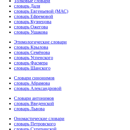
Толковые словари
словарь Даля
словарь Евгеньевой (МАС)
словарь Ефремовой
словарь Кузнецова
словарь Ожегова
словарь Ушакова
Этимологические словари
словарь Крылова
словарь Семёнова
словарь Успенского
словарь Фасмера
словарь Шанского
Словари синонимов
словарь Абрамова
словарь Александровой
Словари антонимов
словарь Введенской
словарь Львова
Ономастические словари
словарь Петровского
словарь Суперанской