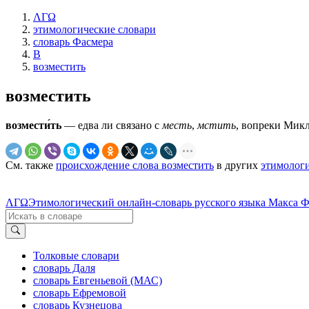
ΛΓΩ
этимологические словари
словарь Фасмера
В
возместить
возместить
возмести́ть
— едва ли связано с
месть
,
мстить
, вопреки Микл
См. также
происхождение слова возместить
в других
этимологи
ΛΓΩ
Этимологический онлайн-словарь русского языка Макса 
Толковые словари
словарь Даля
словарь Евгеньевой (МАС)
словарь Ефремовой
словарь Кузнецова