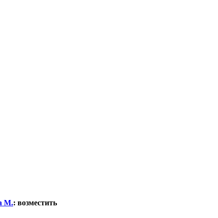
а М.
:
возместить