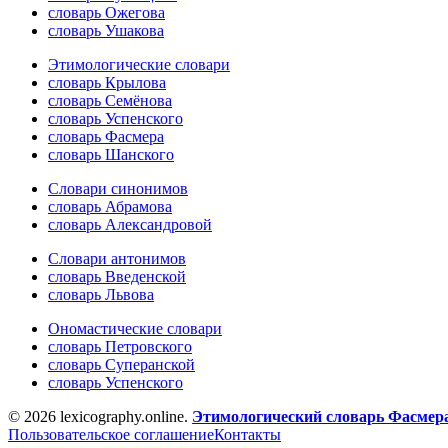
словарь Ожегова
словарь Ушакова
Этимологические словари
словарь Крылова
словарь Семёнова
словарь Успенского
словарь Фасмера
словарь Шанского
Словари синонимов
словарь Абрамова
словарь Александровой
Словари антонимов
словарь Введенской
словарь Львова
Ономастические словари
словарь Петровского
словарь Суперанской
словарь Успенского
© 2026 lexicography.online.
Этимологический словарь Фасмер
Пользовательское соглашение
Контакты