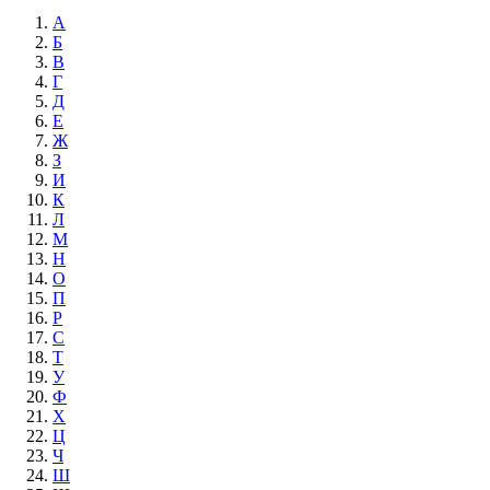
А
Б
В
Г
Д
Е
Ж
З
И
К
Л
М
Н
О
П
Р
С
Т
У
Ф
Х
Ц
Ч
Ш