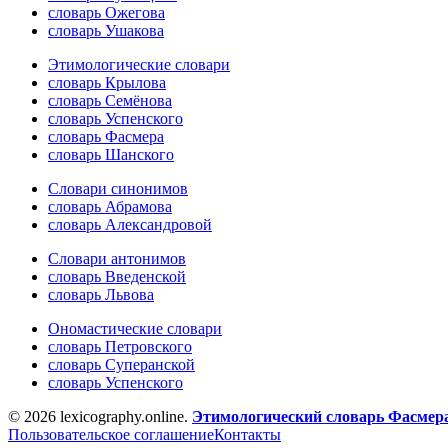
словарь Ожегова
словарь Ушакова
Этимологические словари
словарь Крылова
словарь Семёнова
словарь Успенского
словарь Фасмера
словарь Шанского
Словари синонимов
словарь Абрамова
словарь Александровой
Словари антонимов
словарь Введенской
словарь Львова
Ономастические словари
словарь Петровского
словарь Суперанской
словарь Успенского
© 2026 lexicography.online.
Этимологический словарь Фасмер
Пользовательское соглашение
Контакты