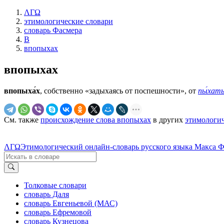
ΛΓΩ
этимологические словари
словарь Фасмера
В
впопыхах
впопыхах
впопыха́х
, собственно «задыхаясь от поспешности», от
пы́хат
См. также
происхождение слова впопыхах
в других
этимологич
ΛΓΩ
Этимологический онлайн-словарь русского языка Макса 
Толковые словари
словарь Даля
словарь Евгеньевой (МАС)
словарь Ефремовой
словарь Кузнецова