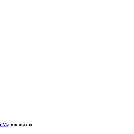
а М.
:
впопыхах