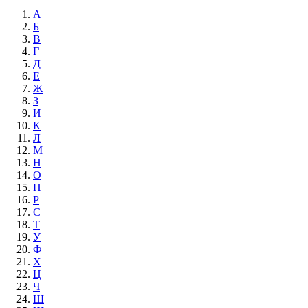
А
Б
В
Г
Д
Е
Ж
З
И
К
Л
М
Н
О
П
Р
С
Т
У
Ф
Х
Ц
Ч
Ш