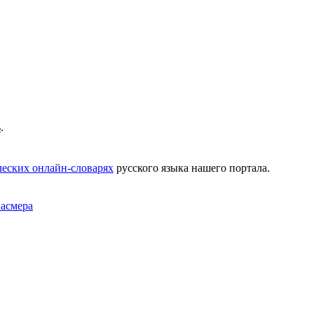
ь
.
еских онлайн-словарях
русского языка нашего портала.
Фасмера