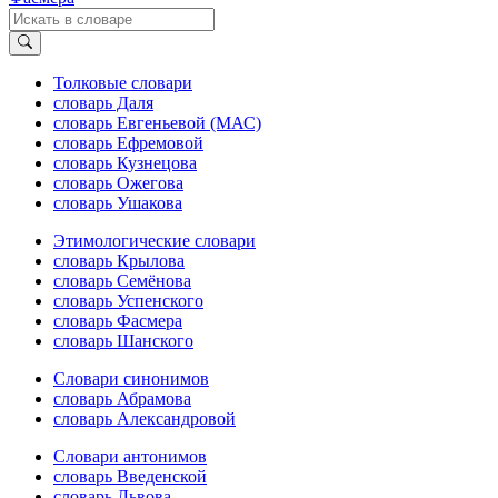
Толковые словари
словарь Даля
словарь Евгеньевой (МАС)
словарь Ефремовой
словарь Кузнецова
словарь Ожегова
словарь Ушакова
Этимологические словари
словарь Крылова
словарь Семёнова
словарь Успенского
словарь Фасмера
словарь Шанского
Словари синонимов
словарь Абрамова
словарь Александровой
Словари антонимов
словарь Введенской
словарь Львова