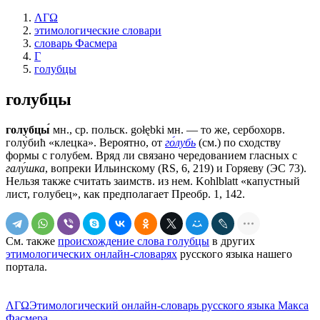
ΛΓΩ
этимологические словари
словарь Фасмера
Г
голубцы
голубцы
голубцы́
мн., ср. польск. gołębki мн. — то же, сербохорв.
голу̀биħ «клецка». Вероятно, от
го́лубь
(см.) по сходству
формы с голубем. Вряд ли связано чередованием гласных с
галу́шка
, вопреки Ильинскому (RS, 6, 219) и Горяеву (ЭС 73).
Нельзя также считать заимств. из нем. Kohlblatt «капустный
лист, голубец», как предполагает Преобр. 1, 142.
См. также
происхождение слова голубцы
в других
этимологических онлайн-словарях
русского языка нашего
портала.
ΛΓΩ
Этимологический онлайн-словарь русского языка Макса
Фасмера