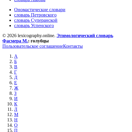
Ономастические словари
словарь Петровского
словарь Суперанской
словарь Успенского
© 2026 lexicography.online.
Этимологический словарь
Фасмера М.
:
голубцы
Пользовательское соглашение
Контакты
А
Б
В
Г
Д
Е
Ж
З
И
К
Л
М
Н
О
П