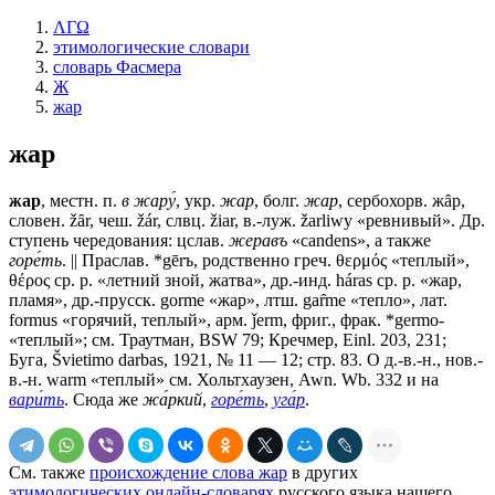
ΛΓΩ
этимологические словари
словарь Фасмера
Ж
жар
жар
жар
, местн. п.
в жару́
, укр.
жар
, болг.
жар
, сербохорв. жȃр,
словен. žȃr, чеш. žár, слвц. žiar, в.-луж. žarliwy «ревнивый». Др.
ступень чередования: цслав.
жеравъ
«candens», а также
горе́ть
. || Праслав. *gērъ, родственно греч. θερμός «теплый»,
θέρος ср. р. «летний зной, жатва», др.-инд. háras ср. р. «жар,
пламя», др.-прусск. gorme «жар», лтш. gar̂me «тепло», лат.
formus «горячий, теплый», арм. ǰerm, фриг., фрак. *germo-
«теплый»; см. Траутман, BSW 79; Кречмер, Einl. 203, 231;
Буга, Švietimo darbas, 1921, № 11 — 12; стр. 83. О д.-в.-н., нов.-
в.-н. warm «теплый» см. Хольтхаузен, Awn. Wb. 332 и на
вари́ть
. Сюда же
жа́ркий
,
горе́ть
,
уга́р
.
См. также
происхождение слова жар
в других
этимологических онлайн-словарях
русского языка нашего