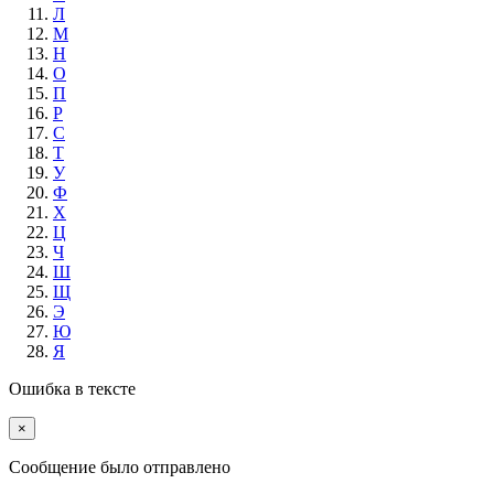
Л
М
Н
О
П
Р
С
Т
У
Ф
Х
Ц
Ч
Ш
Щ
Э
Ю
Я
Ошибка в тексте
×
Cообщение было отправлено