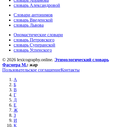
словарь Абрамова
словарь Александровой
Словари антонимов
словарь Введенской
словарь Львова
Ономастические словари
словарь Петровского
словарь Суперанской
словарь Успенского
© 2026 lexicography.online.
Этимологический словарь
Фасмера М.
:
жар
Пользовательское соглашение
Контакты
А
Б
В
Г
Д
Е
Ж
З
И
К