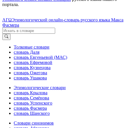
портала.
ΛΓΩ
Этимологический онлайн-словарь русского языка Макса
Фасмера
Толковые словари
словарь Даля
словарь Евгеньевой (МАС)
словарь Ефремовой
словарь Кузнецова
словарь Ожегова
словарь Ушакова
Этимологические словари
словарь Крылова
словарь Семёнова
словарь Успенского
словарь Фасмера
словарь Шанского
Словари синонимов