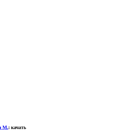
а М.
:
качать