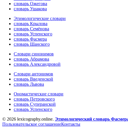
словарь Ожегова
словарь Ушакова
Этимологические словари
словарь Крылова
словарь Семёнова
словарь Успенского
словарь Фасмера
словарь Шанского
Словари синонимов
словарь Абрамова
словарь Александровой
Словари антонимов
словарь Введенской
словарь Львова
Ономастические словари
словарь Петровского
словарь Суперанской
словарь Успенского
© 2026 lexicography.online.
Этимологический словарь Фасмер
Пользовательское соглашение
Контакты