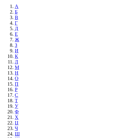
А
Б
В
Г
Д
Е
Ж
З
И
К
Л
М
Н
О
П
Р
С
Т
У
Ф
Х
Ц
Ч
Ш