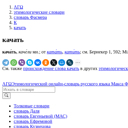
ΛΓΩ
этимологические словари
словарь Фасмера
К
качать
качать
кача́ть
,
каче́ли
мн.; от
ката́ть
,
кати́ть
; см. Бернекер 1, 592; М
См. также
происхождение слова качать
в других
этимологическ
ΛΓΩ
Этимологический онлайн-словарь русского языка Макса 
Толковые словари
словарь Даля
словарь Евгеньевой (МАС)
словарь Ефремовой
словарь Кузнецова