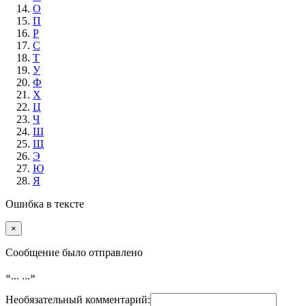
О
П
Р
С
Т
У
Ф
Х
Ц
Ч
Ш
Щ
Э
Ю
Я
Ошибка в тексте
×
Cообщение было отправлено
«...
...»
Необязательный комментарий: