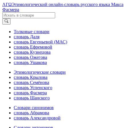
ΛΓΩ
Этимологический онлайн-словарь русского языка Макса
Фасмера
Толковые словари
словарь Даля
словарь Евгеньевой (МАС)
словарь Ефремовой
словарь Кузнецова
словарь Ожегова
словарь Ушакова
Этимологические словари
словарь Крылова
словарь Семёнова
словарь Успенского
словарь Фасмера
словарь Шанского
Словари синонимов
словарь Абрамова
словарь Александровой
Словари антонимов