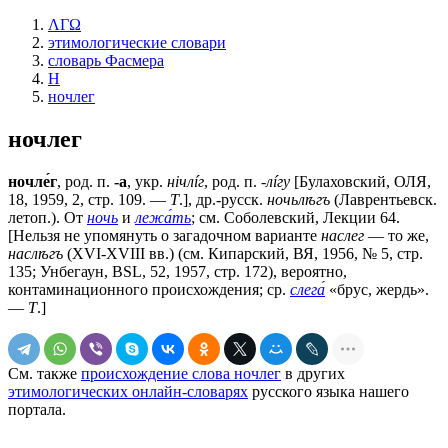
ΛΓΩ
этимологические словари
словарь Фасмера
Н
ночлег
ночлег
ночле́г
, род. п.
-а
, укр.
нiчлíг
, род. п.
-лíгу
[Булаховский, ОЛЯ,
18, 1959, 2, стр. 109. —
Т
.], др.-русск.
ночьлѣгъ
(Лаврентьевск.
летоп.). От
ночь
и
лежа́ть
; см. Соболевский, Лекции 64.
[Нельзя не упомянуть о загадочном варианте
наслег
— то же,
наслѣгъ
(XVI-XVIII вв.) (см. Кипарский, ВЯ, 1956, № 5, стр.
135; Унбегаун, BSL, 52, 1957, стр. 172), вероятно,
контаминационного происхождения; ср.
слега́
«брус, жердь».
—
Т
.]
См. также
происхождение слова ночлег
в других
этимологических онлайн-словарях
русского языка нашего
портала.