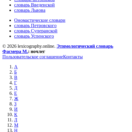
словарь Введенской
словарь Львова
Ономастические словари
словарь Петровского
словарь Суперанской
словарь Успенского
© 2026 lexicography.online.
Этимологический словарь
Фасмера М.
:
ночлег
Пользовательское соглашение
Контакты
А
Б
В
Г
Д
Е
Ж
З
И
К
Л
М
Н