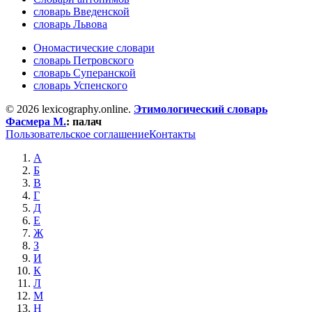
словарь Введенской
словарь Львова
Ономастические словари
словарь Петровского
словарь Суперанской
словарь Успенского
© 2026 lexicography.online.
Этимологический словарь
Фасмера М.
:
палач
Пользовательское соглашение
Контакты
А
Б
В
Г
Д
Е
Ж
З
И
К
Л
М
Н