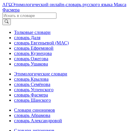
ΛΓΩ
Этимологический онлайн-словарь русского языка Макса
Фасмера
Толковые словари
словарь Даля
словарь Евгеньевой (МАС)
словарь Ефремовой
словарь Кузнецова
словарь Ожегова
словарь Ушакова
Этимологические словари
словарь Крылова
словарь Семёнова
словарь Успенского
словарь Фасмера
словарь Шанского
Словари синонимов
словарь Абрамова
словарь Александровой
Словари антонимов