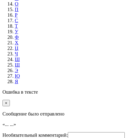
О
П
Р
С
Т
У
Ф
Х
Ц
Ч
Ш
Щ
Э
Ю
Я
Ошибка в тексте
×
Cообщение было отправлено
«...
...»
Необязательный комментарий: