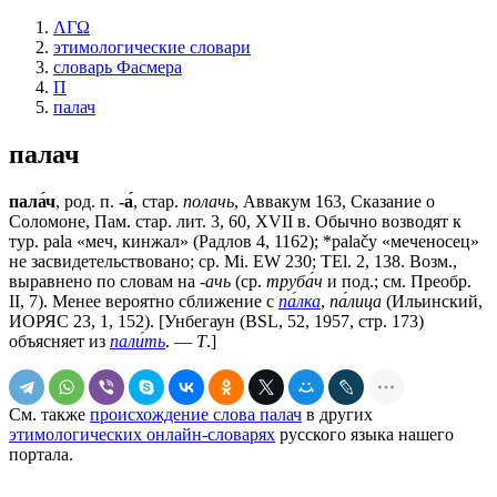
ΛΓΩ
этимологические словари
словарь Фасмера
П
палач
палач
пала́ч
, род. п.
-а́
, стар.
полачь
, Аввакум 163, Сказание о
Соломоне, Пам. стар. лит. 3, 60, XVII в. Обычно возводят к
тур. раlа «меч, кинжал» (Радлов 4, 1162); *раlаčу «меченосец»
не засвидетельствовано; ср. Мi. ЕW 230; ТЕl. 2, 138. Возм.,
выравнено по словам на
-ачь
(ср.
труба́ч
и под.; см. Преобр.
II, 7). Менее вероятно сближение с
па́лка
,
па́лица
(Ильинский,
ИОРЯС 23, 1, 152). [Унбегаун (BSL, 52, 1957, стр. 173)
объясняет из
пали́ть
. —
Т
.]
См. также
происхождение слова палач
в других
этимологических онлайн-словарях
русского языка нашего
портала.