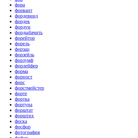
фора
форвант
фордевинд
фордек
фордун
фордыбачить
форейтор
форель
форзац
форзейль
форзумф
форлейфер
форма
форпост
форс
форстмейстер
форте
фортка
фортуна
форштат
форштих
фоска
фосфор
фотография
фофан