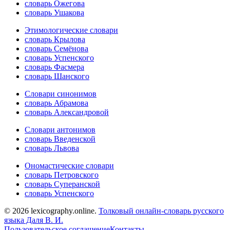
словарь Ожегова
словарь Ушакова
Этимологические словари
словарь Крылова
словарь Семёнова
словарь Успенского
словарь Фасмера
словарь Шанского
Словари синонимов
словарь Абрамова
словарь Александровой
Словари антонимов
словарь Введенской
словарь Львова
Ономастические словари
словарь Петровского
словарь Суперанской
словарь Успенского
© 2026 lexicography.online.
Толковый онлайн-словарь русского
языка Даля В. И.
Пользовательское соглашение
Контакты