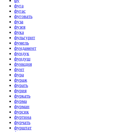
фу
фуга
фугас
фуговать
фуза
фузея
фука
фульгурит
фумель
фундамент
фундук
фундуш
функция
фунт
фура
фураж
фурать
фурия
фуркать
фурма
фурман
фурсик
фуртина
фурчать
фурштат