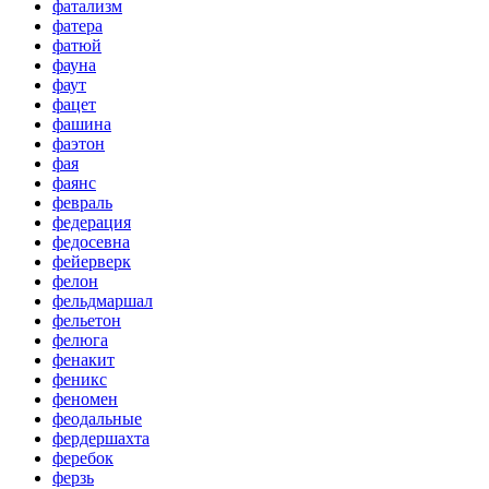
фатализм
фатера
фатюй
фауна
фаут
фацет
фашина
фаэтон
фая
фаянс
февраль
федерация
федосевна
фейерверк
фелон
фельдмаршал
фельетон
фелюга
фенакит
феникс
феномен
феодальные
фердершахта
феребок
ферзь