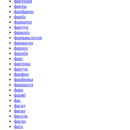
фантазия
фанты
фанфарон
фарба
фарватер
фардун
фаркать
фармакология
фармасон
фарнос
фароба
фарс
фартина
фартук
фарфор
фарфорка
фаршахта
фарь
фаряб
фас
фасад
фаска
фасоль
фасон
фата