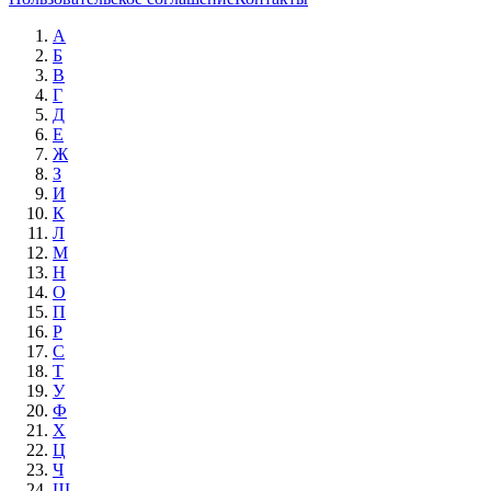
А
Б
В
Г
Д
Е
Ж
З
И
К
Л
М
Н
О
П
Р
С
Т
У
Ф
Х
Ц
Ч
Ш