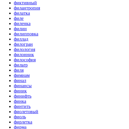
фиктивный
филантропия
филатка
филе
филенка
филин
филипповка
филлад
филогран
филология
филонник
философия
фильтр
филя
фимиам
финал
финансы
финик
финифть
финка
финтить
фиолетовый
фиоль
фирлетка
фирма