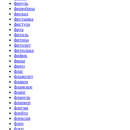
фируль
фирюбина
фискал
фисташка
фистула
фита
фитиль
фитина
фитолит
фитюлька
фифик
фиша
фиюз
флаг
флажолет
флакон
фламское
фланг
фланель
фланкер
флегма
флейта
флексия
флер
флец