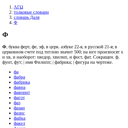
ΛΓΩ
толковые словари
словарь Даля
Ф
Ф
Ф
, буква ферт, фе, эф, в церк. азбуке 22-я, в русской 21-я; в
церковном счете под титлою значит 500; на юге произносят х
и хв, и наоборот: хведор, хвилип, и фост, фат. Сокращен. ф.
фунт, фут; | имя Филипп; | фабрика; | фигура на чертеже.
фа
фабра
фабрика
фавна
фаворит
фагот
фаз
фазан
фазис
файка
факел