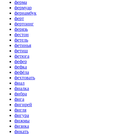
ферма
фермуар
фернамбук
ферт
фертоинг
ферязь
фестон
фетель
фетинья
фетиш
фетюга
фефер
фефка
фефёла
фехтовать
фиал
фиалка
фибра
фига
фигирей
фигля
фигура
фижмы
физика
фикать