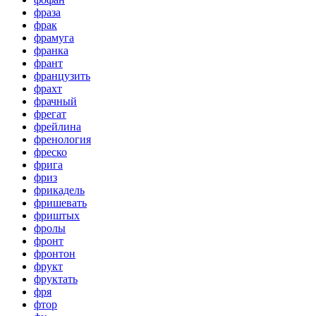
фраза
фрак
фрамуга
франка
франт
французить
фрахт
фрачный
фрегат
фрейлина
френология
фреско
фрига
фриз
фрикадель
фришевать
фриштых
фролы
фронт
фронтон
фрукт
фруктать
фря
фтор