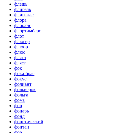
флешь
флигель
флинтлас
флора
флоранс
флортимберс
флот
флюгер
флюор
флюс
фляга
фляст
фок
фока-брас
фокус
фолиант
фольверок
фольга
фома
фон
фонарь
фонд
фонетический
фонтан
фор