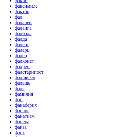
факир
факсимиле
фактор
фал
фалалей
фаланга
фалбала
фалда
фалень
фалерц
фалец
фалконет
фалреп
фалстарнпост
фалшвеер
фальшь
фаля
фамилия
фан
фанаберия
фанарь
фанатизм
фанера
фанза
фант