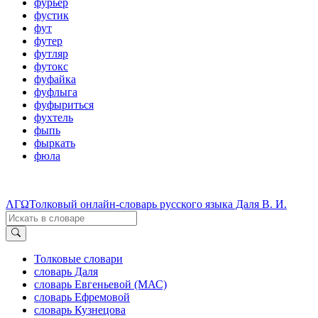
фурьер
фустик
фут
футер
футляр
футокс
фуфайка
фуфлыга
фуфыриться
фухтель
фыпь
фыркать
фюла
ΛΓΩ
Толковый онлайн-словарь русского языка Даля В. И.
Толковые словари
словарь Даля
словарь Евгеньевой (МАС)
словарь Ефремовой
словарь Кузнецова