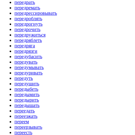
передрать
передремать
передрессировывать
передроблять
передрогнуть
передрочить
передружиться
передряблеть
передряга
передрязги
передубасить
передувать
передумывать
передуривать
передуть
передушить
передыбеть
передымить
передырить
передышать
переедать
переезжать
переем
переерзывать
переесть