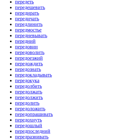
передеть
передешевить
передирать
передичать
передлинить
передмостье
передневывать
передний
передовин
передоволить
передоезжий
передождить
передознать
передокладывать
передокука
передолбить
передолжать
передолжить
передолить
передоложить
передопрашивать
передохнуть
передошлый
передпоследний
передразнивать