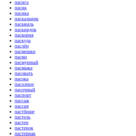
пасига
пасик
пасика
паскальник
пасквиль
паскирдок
паскорня
паскуда
паслён
пасмешки
пасмо
пасмурный
пасмыка
пасовать
пасока
пасолнце
пасочный
паспорт
пассаж
пассия
пастбище
пастель
пастен
пастенок
пастернак