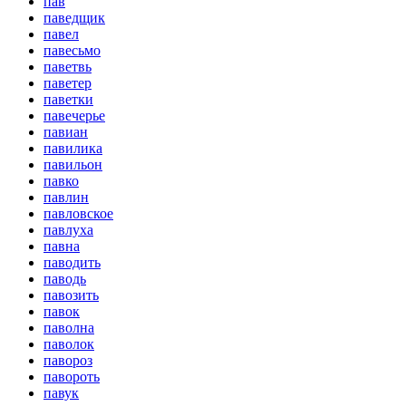
пав
паведщик
павел
павесьмо
паветвь
паветер
паветки
павечерье
павиан
павилика
павильон
павко
павлин
павловское
павлуха
павна
паводить
паводь
павозить
павок
паволна
паволок
павороз
павороть
павук