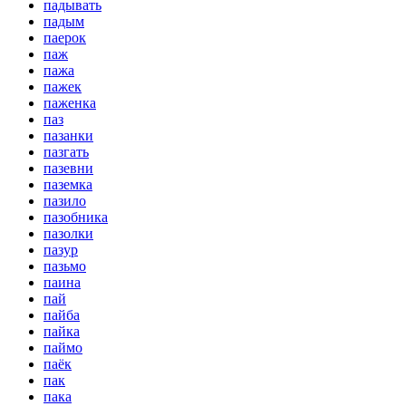
падывать
падым
паерок
паж
пажа
пажек
паженка
паз
пазанки
пазгать
пазевни
паземка
пазило
пазобника
пазолки
пазур
пазьмо
паина
пай
пайба
пайка
паймо
паёк
пак
пака