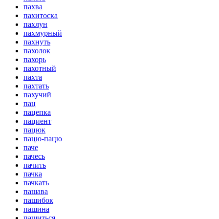
пахва
пахитоска
пахлун
пахмурный
пахнуть
пахолок
пахорь
пахотный
пахта
пахтать
пахучий
пац
пацепка
пациент
пацюк
пацю-пацю
паче
пачесь
пачить
пачка
пачкать
пашава
пашибок
пашина
пашиться