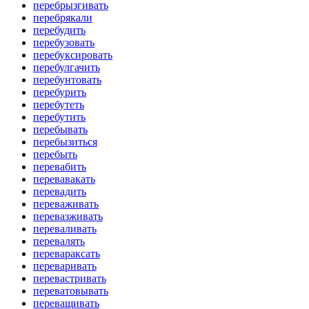
перебрызгивать
перебрякали
перебудить
перебузовать
перебуксировать
перебулгачить
перебунтовать
перебурить
перебутеть
перебутить
перебывать
перебызиться
перебыть
перевабить
перевавакать
перевадить
переваживать
перевазживать
переваливать
перевалять
перевараксать
переваривать
перевастривать
переватовывать
переващивать