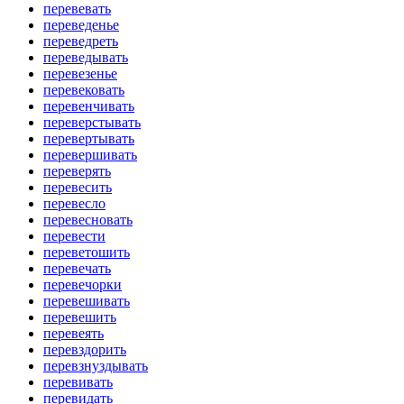
перевевать
переведенье
переведреть
переведывать
перевезенье
перевековать
перевенчивать
переверстывать
перевертывать
перевершивать
переверять
перевесить
перевесло
перевесновать
перевести
переветошить
перевечать
перевечорки
перевешивать
перевешить
перевеять
перевздорить
перевзнуздывать
перевивать
перевидать