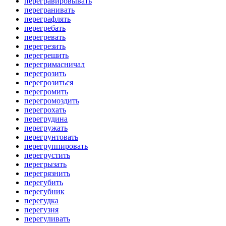
перегравировывать
перегранивать
переграфлять
перегребать
перегревать
перегрезить
перегрешить
перегримасничал
перегрозить
перегрозиться
перегромить
перегромоздить
перегрохать
перегрудина
перегружать
перегрунтовать
перегруппировать
перегрустить
перегрызать
перегрязнить
перегубить
перегубник
перегудка
перегузня
перегуливать