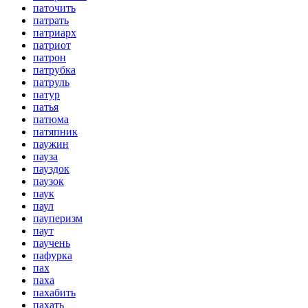
паточить
патрать
патриарх
патриот
патрон
патрубка
патруль
патур
патья
патюма
патяпник
паужин
пауза
пауздок
паузок
паук
паул
пауперизм
паут
паучень
пафурка
пах
паха
пахабить
пахать