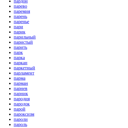
пардон
парево
паремия
парень
паренье
пари
парик
парильный
паристый
парить
парк
парка
паркан
паркетный
парламент
парма
парман
парнев
парник
пародия
пародок
парой
пароксизм
пароли
пароль