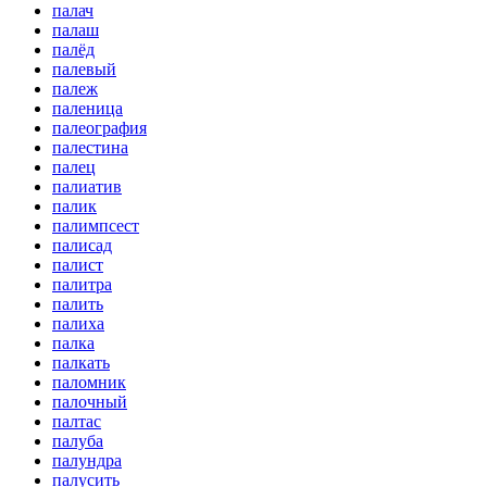
палач
палаш
палёд
палевый
палеж
паленица
палеография
палестина
палец
палиатив
палик
палимпсест
палисад
палист
палитра
палить
палиха
палка
палкать
паломник
палочный
палтас
палуба
палундра
палусить