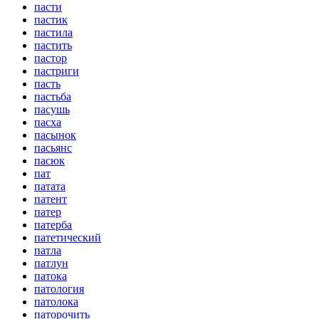
пасти
пастик
пастила
пастить
пастор
пастриги
пасть
пастьба
пасушь
пасха
пасынок
пасьянс
пасюк
пат
патата
патент
патер
патерба
патетический
патла
патлун
патока
патология
патолока
паторочить