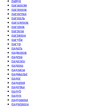
павун
паганизм
паглинок
пагнетки
пагниль
паголенок
пагорок
пагроза
пагрязца
пагуба
пагур
падать
падворок
падера
падилец
падина
падласы
падмылье
падог
падорня
падочка
падуб
падун
падушина
падчерица