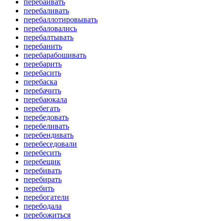
перебаивать
перебаливать
перебаллотировывать
перебаловались
перебалтывать
перебанить
перебарабошивать
перебарить
перебасить
перебаска
перебачить
перебаюкала
перебегать
перебедовать
перебеливать
перебендивать
перебеседовали
перебесить
перебещик
перебивать
перебирать
перебить
перебогатели
перебодала
перебожиться