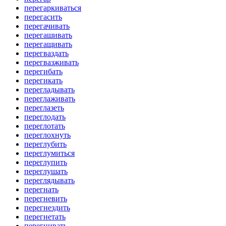
перегаркиваться
перегасить
перегачивать
перегашивать
перегащивать
перегваздать
перегвазживать
перегибать
перегикать
перегладывать
переглаживать
переглазеть
переглодать
переглотать
переглохнуть
переглубить
переглумиться
переглупить
переглушать
переглядывать
перегнать
перегневить
перегнездить
перегнетать
перегнивать