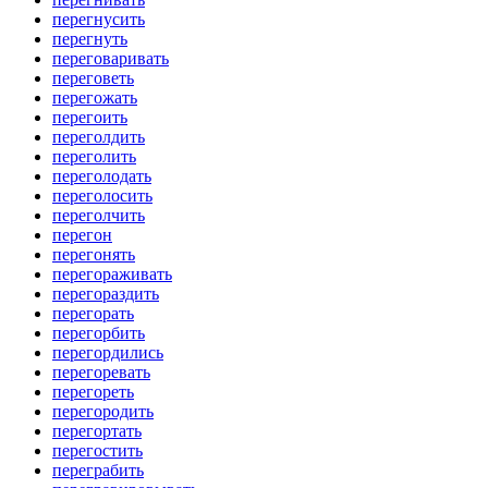
перегнусить
перегнуть
переговаривать
переговеть
перегожать
перегоить
переголдить
переголить
переголодать
переголосить
переголчить
перегон
перегонять
перегораживать
перегораздить
перегорать
перегорбить
перегордились
перегоревать
перегореть
перегородить
перегортать
перегостить
переграбить