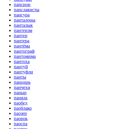
пансион
панслависты
пансура
панталоны
панталык
пантеизм
пантер
пантера
пантёма
пантограф
пантомима
пантоха
пантуй
пантуфли
панты
панцирь
панчехи
паныр
паняла
паобед
паоблако
паозер
паорок
паоспа
паотец