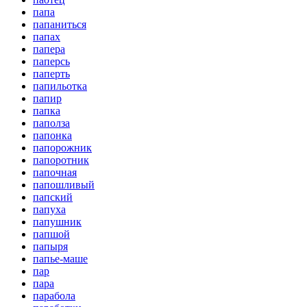
папа
папаниться
папах
папера
паперсь
паперть
папильотка
папир
папка
паполза
папонка
папорожник
папоротник
папочная
папошливый
папский
папуха
папушник
папшой
папыря
папье-маше
пар
пара
парабола