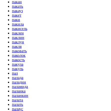
пакан
пакать
пакауз
пакет
паки
пакила
пакисель
паклен
паклин
паклун
пакля
паковать
паколок
пакость
пакула
пакуль
пал
палада
паладин
паламида
паланка
паланкин
палата
палать
палаус