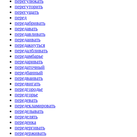
перегулюкать
перегуторить
перегущать
перед
передабривать
передавать
передавливать
передаивать
передакнуться
передалбливать
передамбарье
передаривать
передаточный
передбанный
передваивать
передвигать
передгородье
передгорье
передевать
передекламировать
переделывать
переделять
переденка
передергивать
передерживать