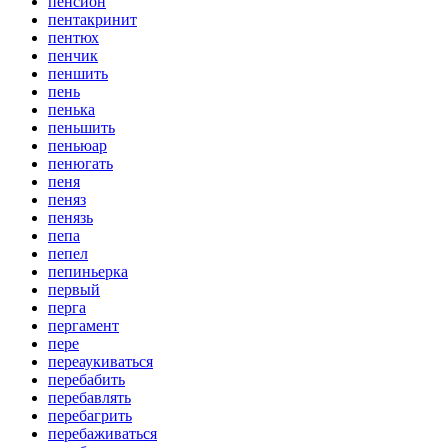
пенсион
пентакринит
пентюх
пенчик
пеншить
пень
пенька
пеньшить
пеньюар
пенюгать
пеня
пеняз
пенязь
пепа
пепел
пепиньерка
первый
перга
пергамент
пере
переаукиваться
перебабить
перебавлять
перебагрить
перебаживаться