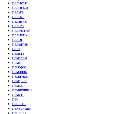
палысать
палыскать
пальга
пальма
пальник
пальто
пальчатый
пальщик
палья
пальятив
паля
памать
памелки
памжа
памороз
паморок
пампуши
памфлет
памха
памчушник
память
пан
панагия
панариций
панацея