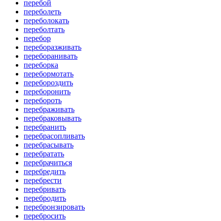
перебой
переболеть
переболокать
переболтать
перебор
переборазживать
переборанивать
переборка
перебормотать
перебороздить
переборонить
перебороть
перебраживать
перебраковывать
перебранить
перебрасопливать
перебрасывать
перебратать
перебрачиться
перебредить
перебрести
перебривать
перебродить
перебронзировать
перебросить