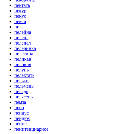
пектать
пекур
пекус
пекчи
пела
пелейна
пеленг
пелепел
пелеринка
пелесина
пеликан
пеловня
пелунь
пелёхтать
пельки
пельмень
пелядь
пелясень
пемза
пена
пендус
пендюх
пение
пенитенциарное