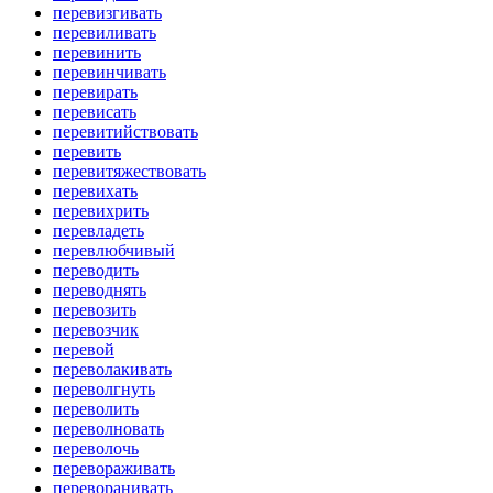
перевизгивать
перевиливать
перевинить
перевинчивать
перевирать
перевисать
перевитийствовать
перевить
перевитяжествовать
перевихать
перевихрить
перевладеть
перевлюбчивый
переводить
переводнять
перевозить
перевозчик
перевой
переволакивать
переволгнуть
переволить
переволновать
переволочь
перевораживать
переворанивать