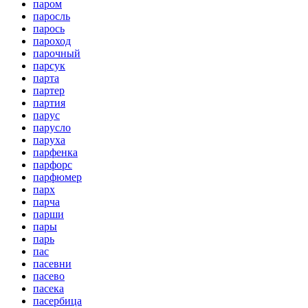
паром
паросль
парось
пароход
парочный
парсук
парта
партер
партия
парус
парусло
паруха
парфенка
парфорс
парфюмер
парх
парча
парши
пары
парь
пас
пасевни
пасево
пасека
пасербица