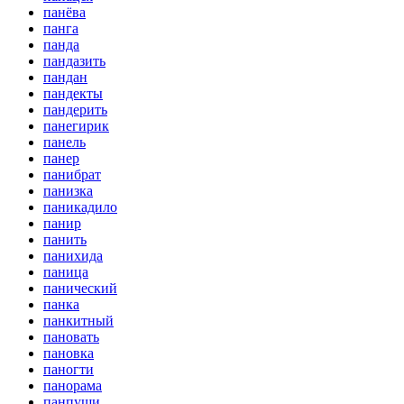
панёва
панга
панда
пандазить
пандан
пандекты
пандерить
панегирик
панель
панер
панибрат
панизка
паникадило
панир
панить
панихида
паница
панический
панка
панкитный
пановать
пановка
паногти
панорама
панпуши