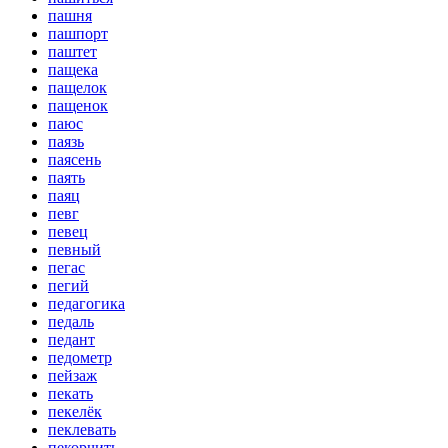
пашня
пашпорт
паштет
пащека
пащелок
пащенок
паюс
паязь
паясень
паять
паяц
певг
певец
певный
пегас
пегий
педагогика
педаль
педант
педометр
пейзаж
пекать
пекелёк
пеклевать
пекорчить