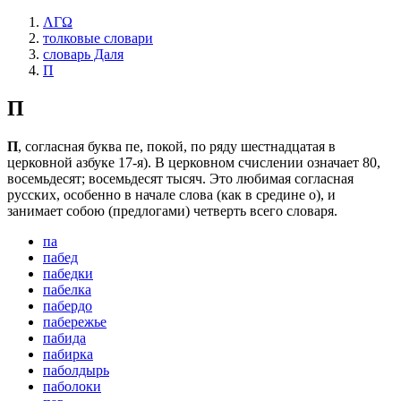
ΛΓΩ
толковые словари
словарь Даля
П
П
П
, согласная буква пе, покой, по ряду шестнадцатая в
церковной азбуке 17-я). В церковном счислении означает 80,
восемьдесят; восемьдесят тысяч. Это любимая согласная
русских, особенно в начале слова (как в средине о), и
занимает собою (предлогами) четверть всего словаря.
па
пабед
пабедки
пабелка
пабердо
пабережье
пабида
пабирка
паболдырь
паболоки