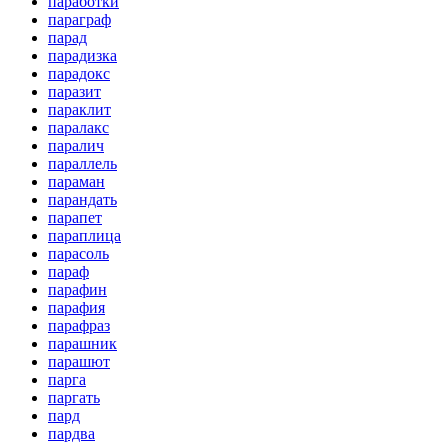
паработки
параграф
парад
парадизка
парадокс
паразит
параклит
паралакс
паралич
параллель
параман
парандать
парапет
параплица
парасоль
параф
парафин
парафия
парафраз
парашник
парашют
парга
паргать
пард
пардва