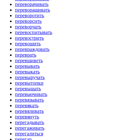
переворачивать
переворашивать
переворотить
переворсить
переворчать
перевоспитывать
перевострить
перевошить
перевраждовать
переврать
перевшиветь
перевывать
перевыкать
перевыручать
перевытопки
перевышать
перевьючивать
перевязывать
перевякать
перевяливать
перевянуть
перегадывать
перегаживать
перегалиться
перегар