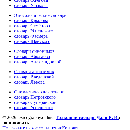
словарь Ожегова
словарь Ушакова
Этимологические словари
словарь Крылова
словарь Семёнова
словарь Успенского
словарь Фасмера
словарь Шанского
Словари синонимов
словарь Абрамова
словарь Александровой
Словари антонимов
словарь Введенской
словарь Львова
Ономастические словари
словарь Петровского
словарь Суперанской
словарь Успенского
© 2026 lexicography.online.
Толковый словарь Даля В. И.
:
пошикивать
Пользовательское соглашение
Контакты