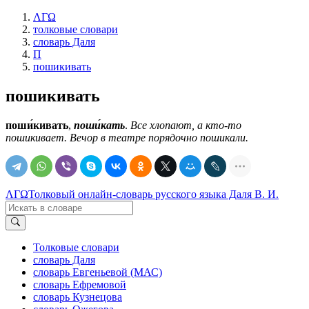
ΛΓΩ
толковые словари
словарь Даля
П
пошикивать
пошикивать
поши́кивать
,
поши́кать
.
Все хлопают, а кто-то
пошикивает. Вечор в театре порядочно пошикали.
ΛΓΩ
Толковый онлайн-словарь русского языка Даля В. И.
Толковые словари
словарь Даля
словарь Евгеньевой (МАС)
словарь Ефремовой
словарь Кузнецова