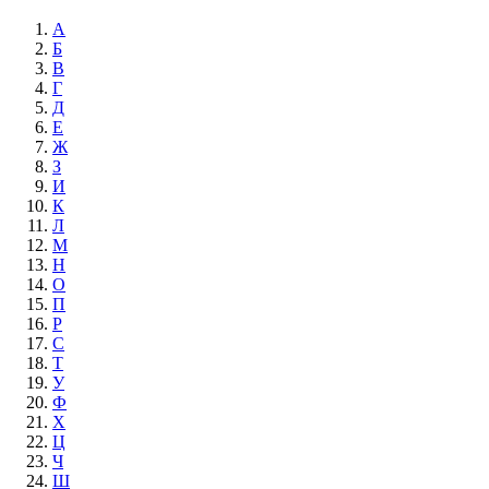
А
Б
В
Г
Д
Е
Ж
З
И
К
Л
М
Н
О
П
Р
С
Т
У
Ф
Х
Ц
Ч
Ш