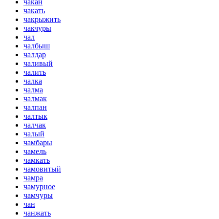
чакан
чакать
чакрыжить
чакчуры
чал
чалбыш
чалдар
чаливый
чалить
чалка
чалма
чалмак
чалпан
чалтык
чалчак
чалый
чамбары
чамель
чамкать
чамовитый
чамра
чамурное
чамчуры
чан
чанжать