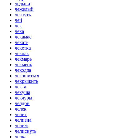
чедыги
чежелый
чезнуть
чей
чек
чека
чекамас
чекать
чекетка
чеклак
чекмарь
чекмень
чеколда
чекошиться
чекрыжить
чекта
чекуша
чекчуры
челдон
челек
челиг
челизна
челим
челиснуть
челка