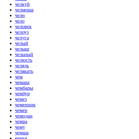
челкуй
челмоша
челн
чело
человек
челоуз
челуга
челый
челыш
чельный
челюсть
челядь
челякать
чем
чемара
чембары
чембур
чемез
чеменник
чемер
чемодан
чемра
чему
чемша
чемья