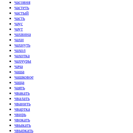
часовня
частеть
частый
часть
чаус
чаут
чахвина
чахи
чахнуть
чахол
чахотка
чахчуры
чача
чаша
чашковое
чаща
чаять
чвакать
чвалать
чванить
чвартка
чвирь
чвокать
чвыкать
чвыркать