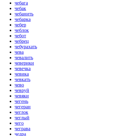
чебага
чебак
чебанить
чебарка
чебер
чеблок
чебот
чебрец
чебурахать
чева
чевалить
чеверики
чевечка
чевика
чевкать
чево
чевруй
чевяки
чегень
чегеран
чеглок
чеглый
чего
чеграва
чедра