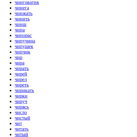
чинговатик
чинега
чинжать
чинить
чинш
чипа
чипорас
чипучина
чипушек
чипчик
чир
чира
чирать
чирей
чирел
чиреть
чирикать
чирки
чируч
чирясь
число
чистый
чит
читать
читый