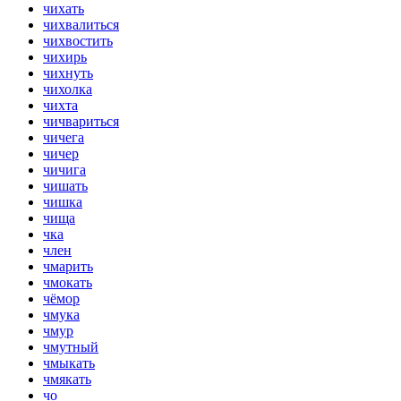
чихать
чихвалиться
чихвостить
чихирь
чихнуть
чихолка
чихта
чичвариться
чичега
чичер
чичига
чишать
чишка
чища
чка
член
чмарить
чмокать
чёмор
чмука
чмур
чмутный
чмыкать
чмякать
чо