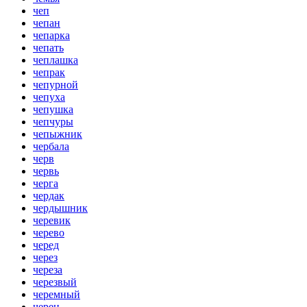
чеп
чепан
чепарка
чепать
чеплашка
чепрак
чепурной
чепуха
чепушка
чепчуры
чепыжник
чербала
черв
червь
черга
чердак
чердышник
черевик
черево
черед
через
череза
черезвый
черемный
черен