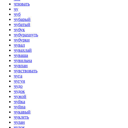
чтювать
чу
чуб
чубарый
чубатый
чубук
чубурахнуть
чубурки
чувал
чувахлай
чуваша
чувильна
чувпан
чувствовать
чуга
чугун
чудо
чудок
чужой
чуйка
чуйна
чукавый
чуклеть
чулан
чулок