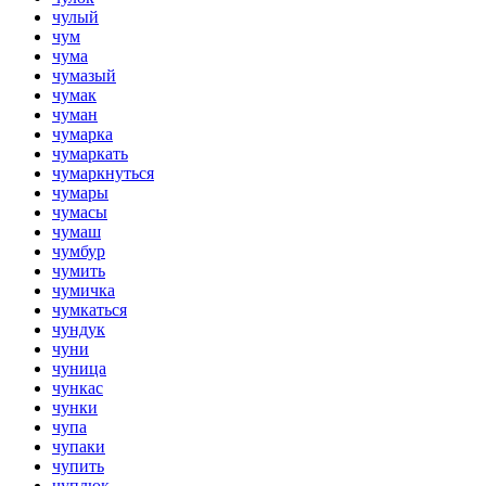
чулый
чум
чума
чумазый
чумак
чуман
чумарка
чумаркать
чумаркнуться
чумары
чумасы
чумаш
чумбур
чумить
чумичка
чумкаться
чундук
чуни
чуница
чункас
чунки
чупа
чупаки
чупить
чуплюк