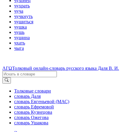
чухонец
чухрать
чуча
чучкнуть
чушиться
чушка
чушь
чущина
чхать
чыга
ΛΓΩ
Толковый онлайн-словарь русского языка Даля В. И.
Толковые словари
словарь Даля
словарь Евгеньевой (МАС)
словарь Ефремовой
словарь Кузнецова
словарь Ожегова
словарь Ушакова