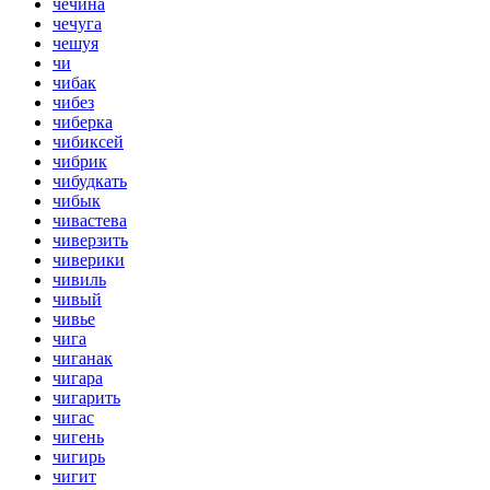
чечина
чечуга
чешуя
чи
чибак
чибез
чиберка
чибиксей
чибрик
чибудкать
чибык
чивастева
чиверзить
чиверики
чивиль
чивый
чивье
чига
чиганак
чигара
чигарить
чигас
чигень
чигирь
чигит