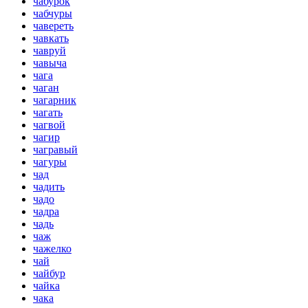
чабурок
чабчуры
чавереть
чавкать
чавруй
чавыча
чага
чаган
чагарник
чагать
чагвой
чагир
чагравый
чагуры
чад
чадить
чадо
чадра
чадь
чаж
чажелко
чай
чайбур
чайка
чака