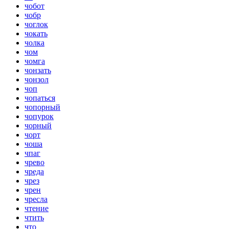
чобот
чобр
чоглок
чокать
чолка
чом
чомга
чонзать
чонзол
чоп
чопаться
чопорный
чопурок
чорный
чорт
чоша
чпаг
чрево
чреда
чрез
чрен
чресла
чтение
чтить
что