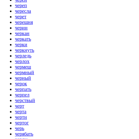
череп
чересла
черет
черешня
черин
черкан
черкать
черки
черкнуть
черледь
черлох
чермеш
чермный
черный
черок
черпать
черпел
черствый
черт
черта
черти
чертог
черь
черябать