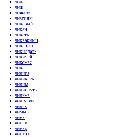
чидега
чиж
чижало
чизгины
чикавый
чикан
чикать
чикварный
чикенить
чикилдать
чикичей
чикомас
чикс
чилига
чиликать
чилим
чилиснуть
чильма
чильчаки
чиляк
чимыга
чина
чинак
чинар
чингал