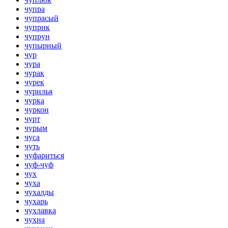
чупра
чупрасый
чуприк
чупрун
чупырный
чур
чура
чурак
чурек
чурилья
чурка
чуркон
чурт
чурым
чуса
чуть
чуфариться
чуф-чуф
чух
чуха
чухалды
чухарь
чухлавка
чухна