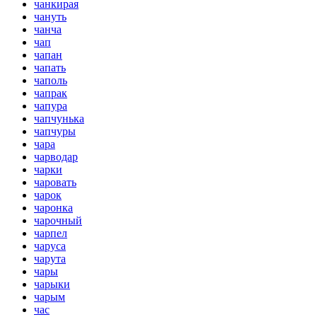
чанкирая
чануть
чанча
чап
чапан
чапать
чаполь
чапрак
чапура
чапчунька
чапчуры
чара
чарводар
чарки
чаровать
чарок
чаронка
чарочный
чарпел
чаруса
чарута
чары
чарыки
чарым
час