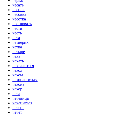
черяж
чесать
чеснок
чесовка
чесотка
чествовать
чести
честь
чета
четверик
четка
четыре
чеха
чехать
чехвалиться
чехол
чехом
чехонаститься
чехонь
чехор
чеча
чечевица
чечениться
чечень
чечет