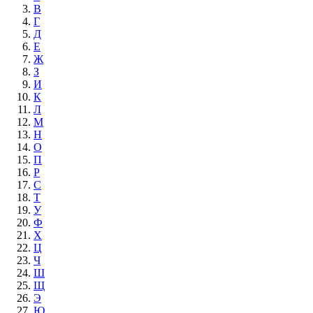
В
Г
Д
Е
Ж
З
И
К
Л
М
Н
О
П
Р
С
Т
У
Ф
Х
Ц
Ч
Ш
Щ
Э
Ю