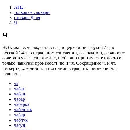
ΛΓΩ
толковые словари
словарь Даля
Ч
Ч
Ч
, буква че, червь, согласная, в церковной азбуке 27-я, в
русской 24-я; в церковном счислении, со знаком ч, девяносто;
сочетается с гласными: а, е, и обычно принимает е вместо о;
только чавкуны произносят чю и чя. Сокращенно ч. и чт.
четверть, хлебной или погонной меры; чтк. четверик; чл.
человек.
ча
чабак
чабан
чабар
чабарка
чабенить
чабер
чаблук
чабун