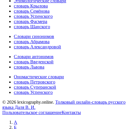
Этимологические словари
словарь Крылова
словарь Семёнова
словарь Успенского
словарь Фасмера
словарь Шанского
Словари синонимов
словарь Абрамова
словарь Александровой
Словари антонимов
словарь Введенской
словарь Львова
Ономастические словари
словарь Петровского
словарь Суперанской
словарь Успенского
© 2026 lexicography.online.
Толковый онлайн-словарь русского
языка Даля В. И.
Пользовательское соглашение
Контакты
А
Б