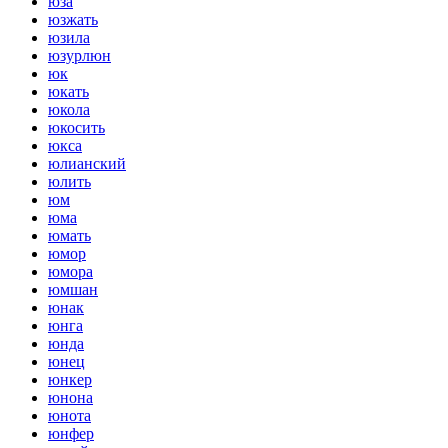
юза
юзжать
юзила
юзурлюн
юк
юкать
юкола
юкосить
юкса
юлианский
юлить
юм
юма
юмать
юмор
юмора
юмшан
юнак
юнга
юнда
юнец
юнкер
юнона
юнота
юнфер