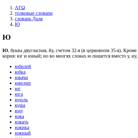
ΛΓΩ
толковые словари
словарь Даля
Ю
Ю
Ю
, буква двугласная, йу, счетом 32-я (в церковном 35-я). Кр
корня: юг и юный; но во многях словах ю пишется вместо у, иу,
юбилей
юбка
ювачи
ювелир
юг
юга
юдоль
юдра
юду
южа
южать
южика
южный