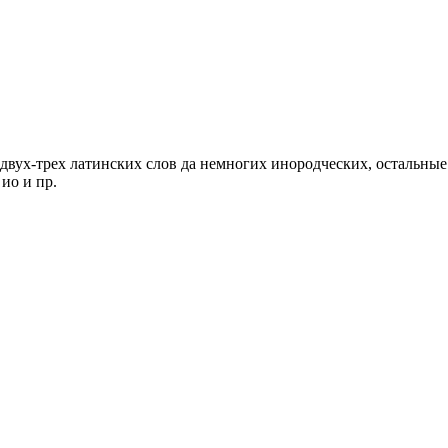
оме двух-трех латинских слов да немногих инородческих, остальны
 ио и пр.