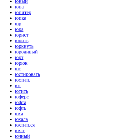
юный
юпа
юпитер
юпка
юр
юра
юрист
юрить
юркнуть
юродивый
юрт
юрюк
юс
юстировать
юстить
ют
ютить
юферс
юфта
юфть
юха
юхала
юхтиться
юхть
ючный