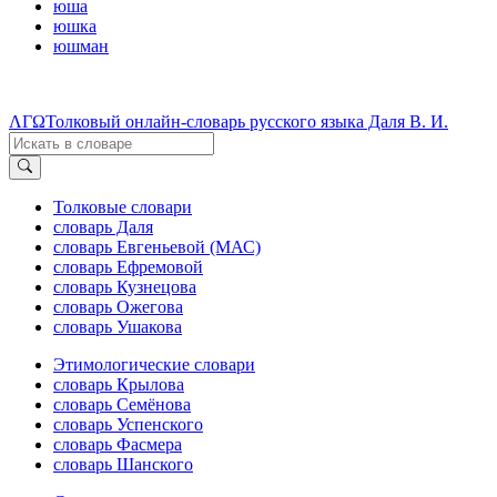
юша
юшка
юшман
ΛΓΩ
Толковый онлайн-словарь русского языка Даля В. И.
Толковые словари
словарь Даля
словарь Евгеньевой (МАС)
словарь Ефремовой
словарь Кузнецова
словарь Ожегова
словарь Ушакова
Этимологические словари
словарь Крылова
словарь Семёнова
словарь Успенского
словарь Фасмера
словарь Шанского