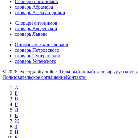
Словари синонимов
словарь Абрамова
словарь Александровой
Словари антонимов
словарь Введенской
словарь Львова
Ономастические словари
словарь Петровского
словарь Суперанской
словарь Успенского
© 2026 lexicography.online.
Толковый онлайн-словарь русского я
Пользовательское соглашение
Контакты
А
Б
В
Г
Д
Е
Ж
З
И
К