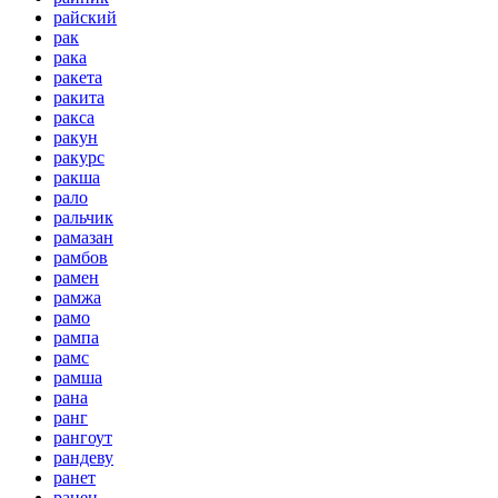
райский
рак
рака
ракета
ракита
ракса
ракун
ракурс
ракша
рало
ральчик
рамазан
рамбов
рамен
рамжа
рамо
рампа
рамс
рамша
рана
ранг
рангоут
рандеву
ранет
ранец