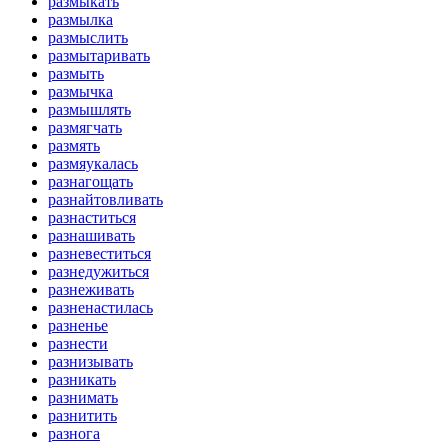
размыкать
размылка
размыслить
размытаривать
размыть
размычка
размышлять
размягчать
размять
размяукалась
разнагощать
разнайтовливать
разнаститься
разнашивать
разневеститься
разнедужиться
разнеживать
разненастилась
разненье
разнести
разнизывать
разникать
разнимать
разнитить
разнога