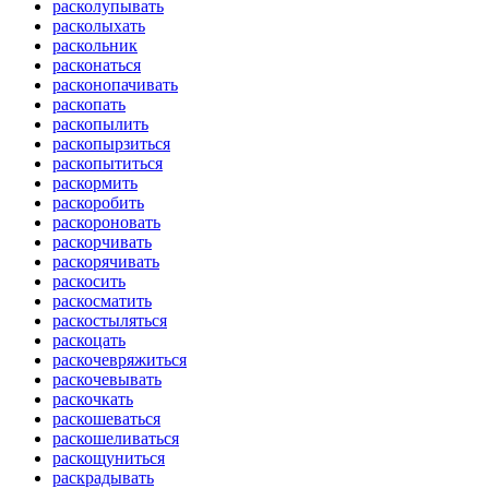
расколупывать
расколыхать
раскольник
расконаться
расконопачивать
раскопать
раскопылить
раскопырзиться
раскопытиться
раскормить
раскоробить
раскороновать
раскорчивать
раскорячивать
раскосить
раскосматить
раскостыляться
раскоцать
раскочевряжиться
раскочевывать
раскочкать
раскошеваться
раскошеливаться
раскощуниться
раскрадывать