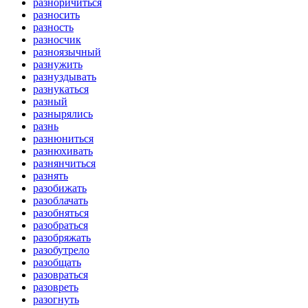
разноричиться
разносить
разность
разносчик
разноязычный
разнужить
разнуздывать
разнукаться
разный
разнырялись
разнь
разнюниться
разнюхивать
разнянчиться
разнять
разобижать
разоблачать
разобняться
разобраться
разобряжать
разобутрело
разобщать
разовраться
разовреть
разогнуть