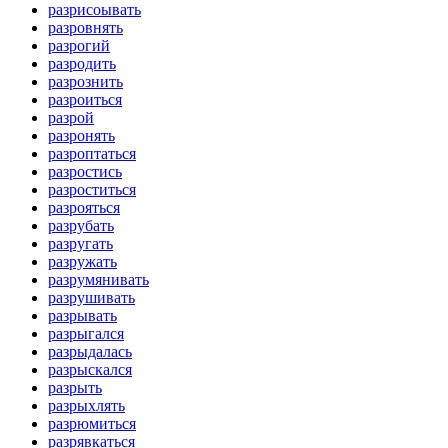
разрисоывать
разровнять
разрогий
разродить
разрознить
разроиться
разрой
разронять
разроптаться
разростись
разроститься
разрояться
разрубать
разругать
разружать
разрумянивать
разрушивать
разрывать
разрыгался
разрыдалась
разрыскался
разрыть
разрыхлять
разрюмиться
разрявкаться