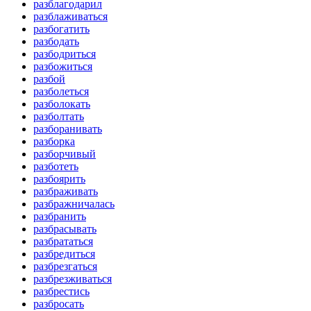
разблагодарил
разблаживаться
разбогатить
разбодать
разбодриться
разбожиться
разбой
разболеться
разболокать
разболтать
разборанивать
разборка
разборчивый
разботеть
разбоярить
разбраживать
разбражничалась
разбранить
разбрасывать
разбрататься
разбредиться
разбрезгаться
разбрезживаться
разбрестись
разбросать