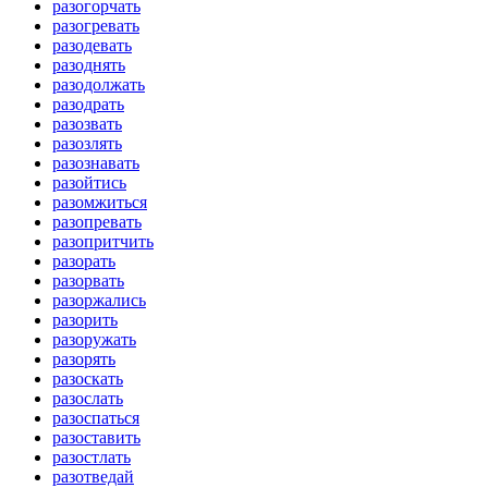
разогорчать
разогревать
разодевать
разоднять
разодолжать
разодрать
разозвать
разозлять
разознавать
разойтись
разомжиться
разопревать
разопритчить
разорать
разорвать
разоржались
разорить
разоружать
разорять
разоскать
разослать
разоспаться
разоставить
разостлать
разотведай