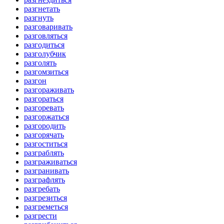
разгнетать
разгнуть
разговаривать
разговляться
разгодиться
разголубчик
разголять
разгомзиться
разгон
разгораживать
разгораться
разгоревать
разгоржаться
разгородить
разгорячать
разгоститься
разграблять
разграживаться
разгранивать
разграфлять
разгребать
разгрезиться
разгреметься
разгрести