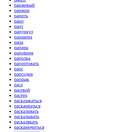
ранжевый
ранжир
ранить
рано
рант
ранункул
раншина
рапа
рапира
раповник
раполка
рапортовать
рапс
рапсодия
рапшак
раса
расевой
расеец
расказакаться
раскаиваться
раскаливать
раскалывать
раскалякать
расканючиться