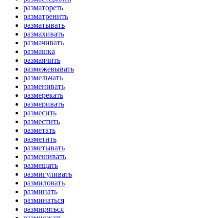
разматореть
разматренить
разматывать
размахивать
размачивать
размашка
размаячить
размежевывать
размельчать
разменивать
размерекать
размеривать
размесить
разместить
разметать
разметить
разметывать
размешивать
размещать
размигуливать
размиловать
разминать
разминаться
размиряться
размножать