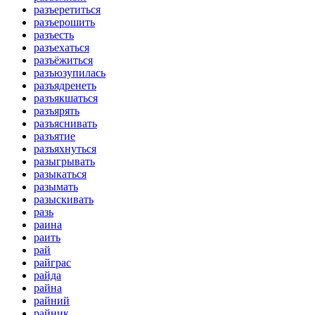
разъеретиться
разъерошить
разъесть
разъехаться
разъёжиться
разъюзупилась
разъядренеть
разъякшаться
разъярять
разъяснивать
разъятие
разъяхнуться
разыгрывать
разыкаться
разымать
разыскивать
разь
раина
раить
рай
райграс
райда
райна
райний
райник