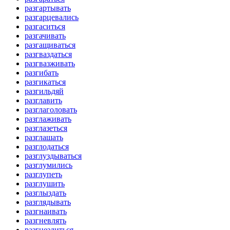
разгартывать
разгарцевались
разгаситься
разгачивать
разгащиваться
разгваздаться
разгвазживать
разгибать
разгикаться
разгильдяй
разглавить
разглаголовать
разглаживать
разглазеться
разглашать
разглодаться
разглуздываться
разглумились
разглупеть
разглушить
разглыздать
разглядывать
разгнаивать
разгневлять
разгнездиться