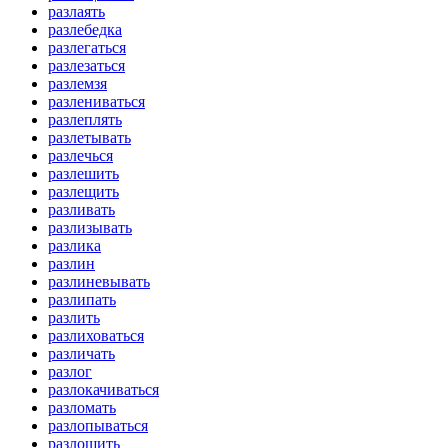
разлаять
разлебедка
разлегаться
разлезаться
разлемзя
разлениваться
разлеплять
разлетывать
разлечься
разлешить
разлещить
разливать
разлизывать
разлика
разлин
разлиневывать
разлипать
разлить
разлиховаться
различать
разлог
разлокачиваться
разломать
разлопываться
разлощить