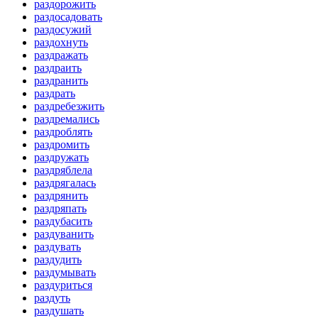
раздорожить
раздосадовать
раздосужий
раздохнуть
раздражать
раздраить
раздранить
раздрать
раздребезжить
раздремались
раздроблять
раздромить
раздружать
раздряблела
раздрягалась
раздрянить
раздряпать
раздубасить
раздуванить
раздувать
раздудить
раздумывать
раздуриться
раздуть
раздушать