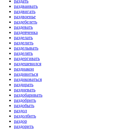
раздать
раздваивать
раздвигать
раздвоенье
раздебелеть
раздевать
раздевченка
разделать
разделить
разделывать
разделять
раздергивать
раздешевился
раздиакон
раздивиться
раздиковаться
раздирать
раздневать
раздобаривать
раздобрить
раздобыть
раздол
раздолбить
раздор
раздорить