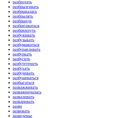
разбротать
разбрызгивать
разбрыкалась
разбрылять
разбрында
разбрюзжаться
разбрюхнуть
разбуживать
разбузыкать
разбумажиться
разбуравливать
разбуркать
разбусить
разбутетенить
разбухать
разбучивать
разбушеваться
разбыгаться
разважживать
разважничалась
разваливать
разваривать
разве
развевать
разведенье