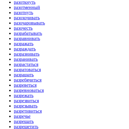
разоткнуть
разотменный
разотнуть
разохочивать
разочаровывать
разочесть
разрабатывать
разравнивать
разражать
разраждать
разразнивать
разранивать
разрастаться
разратоваться
разращать
разребячиться
разреветься
разревноваться
разрежать
разрезвиться
разрезывать
разретивиться
разречье
разрешать
разрешетить