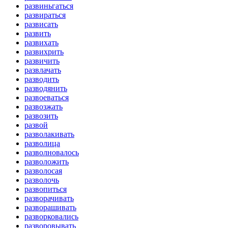
развиньгаться
развираться
развисать
развить
развихать
развихрить
развичить
развлачать
разводить
разводянить
развоеваться
развозжать
развозить
развой
разволакивать
разволица
разволновалось
разволожить
разволосая
разволочь
развопиться
разворачивать
разворашивать
разворковались
разворовывать