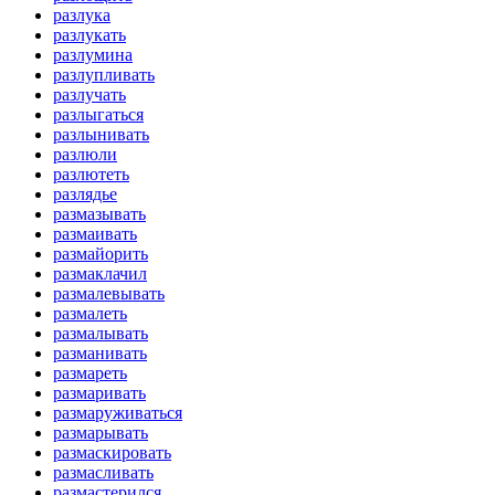
разлука
разлукать
разлумина
разлупливать
разлучать
разлыгаться
разлынивать
разлюли
разлютеть
разлядье
размазывать
размаивать
размайорить
размаклачил
размалевывать
размалеть
размалывать
разманивать
размареть
размаривать
размаруживаться
размарывать
размаскировать
размасливать
размастерился