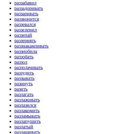
раззабавил
раззадоривать
раззаривать
раззвонится
раззевался
раззеленил
раззепай
раззернять
раззнакамливать
раззнобила
раззобать
раззол
раззолачивать
раззудить
раззывать
разинуть
разить
разлагать
разлаживать
разлазился
разлакомить
разламывать
разлапушить
разлатый
разлащивать