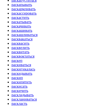
раскапуститься
раскапывать
раскармливать
раскассировать
раскастить
раскатывать
раскачивать
раскашивать
раскашливаться
расквакаться
расквасить
расквелить
расквитать
расквоктаться
раскеп
раскиваться
раскигикалась
раскидывать
раскип
раскипятить
раскисать
раскичить
раскладывать
раскланиваться
раскласть