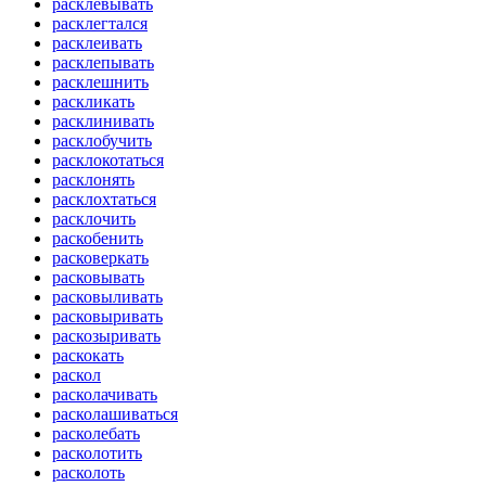
расклевывать
расклегтался
расклеивать
расклепывать
расклешнить
раскликать
расклинивать
расклобучить
расклокотаться
расклонять
расклохтаться
расклочить
раскобенить
расковеркать
расковывать
расковыливать
расковыривать
раскозыривать
раскокать
раскол
расколачивать
расколашиваться
расколебать
расколотить
расколоть