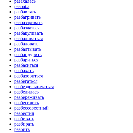
разахалась
разбаба
разбавлять
разбагривать
разбазаривать
разбазлаться
разбакуливать
разбаливаться
разбаловать
разбалтывать
разбандурить
разбариться
разбаситься
разбахать
разбахориться
разбегаться
разбездельничаться
разбелилась
разбереживать
разбесились
разбессовестный
разбестия
разбивать
разбирать
разбить