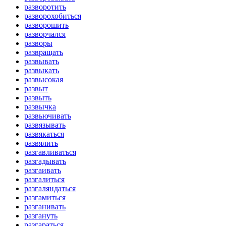
разворотить
разворохобиться
разворошить
разворчался
разворы
развращать
развывать
развыкать
развысокая
развыт
развыть
развычка
развьючивать
развязывать
развякаться
развялить
разгавливаться
разгадывать
разгаивать
разгалиться
разгаляндаться
разгамиться
разганивать
разгануть
разгараться