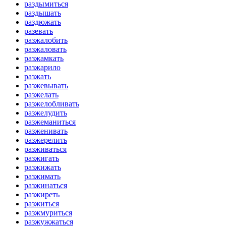
раздымиться
раздышать
раздюжать
разевать
разжалобить
разжаловать
разжамкать
разжарило
разжать
разжевывать
разжелать
разжелобливать
разжелудить
разжеманиться
разженивать
разжерелить
разживаться
разжигать
разжижать
разжимать
разжинаться
разжиреть
разжиться
разжмуриться
разжужжаться