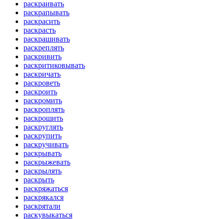
раскраивать
раскрапывать
раскрасить
раскрасть
раскрашивать
раскреплять
раскривить
раскритиковывать
раскричать
раскроветь
раскроить
раскромить
раскроплять
раскрошить
раскруглять
раскрупить
раскручивать
раскрывать
раскрыжевать
раскрылять
раскрыть
раскряжаться
раскрякался
раскрятали
раскувыкаться