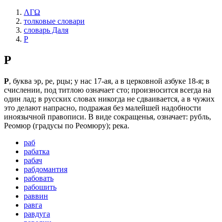
ΛΓΩ
толковые словари
словарь Даля
Р
Р
Р
, буква эр, ре, рцы; у нас 17-ая, а в церковной азбуке 18-я; в
счислении, под титлою означает сто; произносится всегда на
один лад; в русских словах никогда не сдваивается, а в чужих
это делают напрасно, подражая без малейшей надобности
иноязычной правописи. В виде сокращенья, означает: рубль,
Реомюр (градусы по Реомюру); река.
раб
рабатка
рабач
рабдомантия
рабовать
рабошить
раввин
равга
равдуга