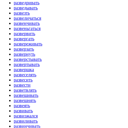
разведривать
разведывать
развезть
развеличаться
развенчивать
развеньгаться
развервить
развергать
развереживать
разверзать
развернуть
разверстывать
развертывать
развершка
развеселять
развесить
развести
разветвлять
развешивать
развешнять
развеять
развивать
развизжался
развиливать
развинчивать