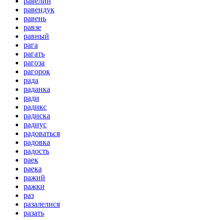
равелин
равендук
равень
равзе
равный
рага
рагать
рагоза
рагорок
рада
раданка
ради
радикс
радиска
радиус
радоваться
радовка
радость
раек
раека
ражий
ражки
раз
разалелися
разать