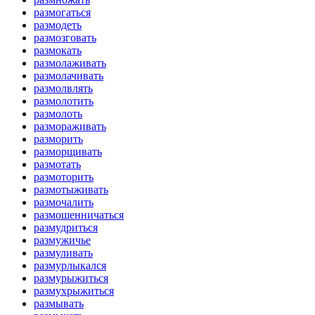
размогаться
размодеть
размозговать
размокать
размолаживать
размолачивать
размолвлять
размолотить
размолоть
размораживать
разморить
разморщивать
размотать
размоторить
размотыживать
размочалить
размошенничаться
размудриться
размужичье
размуливать
размурлыкался
размурыжиться
размухрыжиться
размывать