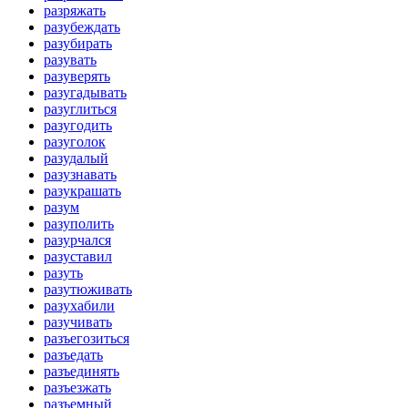
разряжать
разубеждать
разубирать
разувать
разуверять
разугадывать
разуглиться
разугодить
разуголок
разудалый
разузнавать
разукрашать
разум
разуполить
разурчался
разуставил
разуть
разутюживать
разухабили
разучивать
разъегозиться
разъедать
разъединять
разъезжать
разъемный