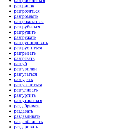
разгрибаниться
разгривок
разгрозиться
разгромлять
разгрохотаться
разгрубиться
разгрудить
разгружать
разгруппировать
разгруститься
разгрызать
разгрязать
разгуб
разгувилки
разгугаться
разгудать
разгузениться
разгуливать
разгуртить
разгуториться
раздабривать
раздавать
раздавливать
раздалбливать
раздаривать