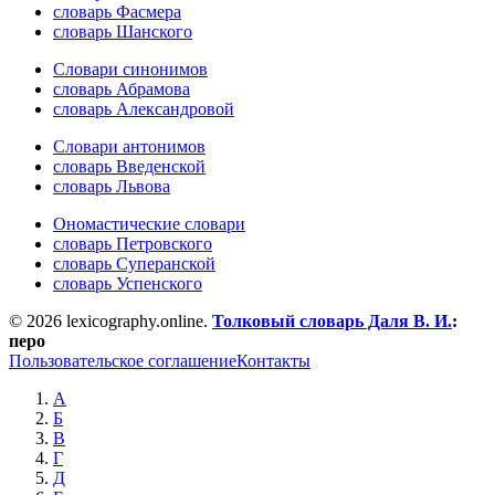
словарь Фасмера
словарь Шанского
Словари синонимов
словарь Абрамова
словарь Александровой
Словари антонимов
словарь Введенской
словарь Львова
Ономастические словари
словарь Петровского
словарь Суперанской
словарь Успенского
© 2026 lexicography.online.
Толковый словарь Даля В. И.
:
перо
Пользовательское соглашение
Контакты
А
Б
В
Г
Д