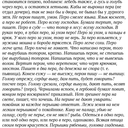
становится
пешею,
по́длинем: лебедь также, а гусь и голубь
через перо
,
и остаются летными.
Кабы не выронил пера
(не
отдал дочери),
так не знал бы и двора
, не бывал бы у дурного
зятя.
Не пером пишут, умом. Перо смелее языка. Язык коснеет,
а перо не робеет.
Перо всему господин.
Бумага терпит, перо
пишет. Перо в суде — что топор в лесу: всему господин. В
руках перо, в зубах перо, за́ ухом перо! Перо́ за́ ухом, и пальцы в
крюк. У кого перо за ухом, тому не верь.
За перо возьмется, у
мужика мошна и борода трясется.
Перо легче сохи.
Перо
легче цепа.
Перо плеча́ не ломает.
Что написано пером, того
не вырубишь топором
, крепко.
Напишешь пером, не стешешь
(
не вырубишь
)
топором.
Напишешь пером, что и не вывезешь
волом.
Вертит пером, что веретеном; что черт крючком,
хвостом. Пишет в два пера, да денежка не спора
(т. е.
пьяница).
Конем езжу — не выезжу, пером пишу — не выпишу.
Голову отрежу, сердце выну, дам пить, будет говорить?
писчее перо.
Голову срезали, сердце вынули, дают пить, велят
говорить?
(перо).
Чернилами вспоен, в гербовой бумаге повит,
концом пера воскормлен!
приказный.
Нет грешнее пера на
свете
, пишет, что хочешь.
На перине не дают умирать:
покойник за каждое перышко ответит. Лежи земля на нем
легким перышком!
о покойнике.
Кину не палицу, убью не
галицу, скубу не перье, ем не мясо?
рыба.
Одеться в одно перо
,
или
под одно перо
, или
перо в перо
, одинаково.
Всякая птица
своим пером красуется.
Перышки рябеньки, головка гладенька.