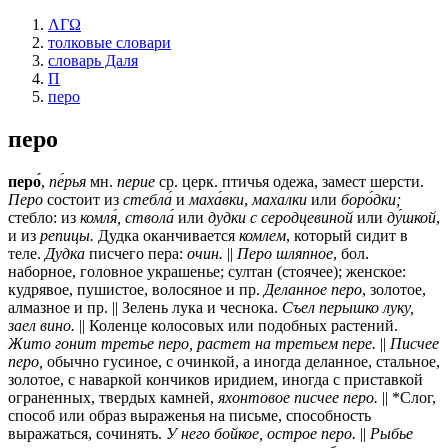
ΛΓΩ
толковые словари
словарь Даля
П
перо
перо
перо́
,
пе́рья
мн.
перие
ср.
церк.
птичья одежа, замест шерсти.
Перо
состоит из
стебла́
и
маха́вки
,
махалки
или
боро́дки;
стебло: из
комля́, ствола́
или
дудки с серодцевиной
или
ду́шкой
,
и из
репицы.
Дудка оканчивается
комлем
, который сидит в
теле.
Дудка
писчего пера:
очин.
||
Перо шляпное
, бол.
наборное, головное украшенье; султан (стоячее); женское:
кудрявое, пушистое, волосяное и пр.
Деланное перо
, золотое,
алмазное и пр. || Зелень лука и чеснока.
Съел перышко луку,
заел вино.
|| Коленце колосовых или подобных растений.
Жито гонит третье перо, растет на третьем пере.
||
Писчее
перо,
обычно гусиное, с очинкой, а иногда деланное, стальное,
золотое, с наваркой кончиков иридием, иногда с приставкой
ограненных, твердых камней,
яхонтовое писчее перо.
|| *Слог,
способ или образ выраженья на письме, способность
выражаться, сочинять.
У него бойкое, острое перо.
||
Рыбье