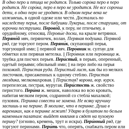
В одно перо и птица не родится.
Только соро́ка перо в перо
родится.
Не соро́ка, перо в перо не уродится.
Не все сорочьи
дети, в одно перо не уродятся.
В одном перье века не
изживешь
, в одной одеже или чести́.
Достались по
наследству перья, после бабушки Лукерьи
,
после старушки, от
курочки пеструшки.
Перово́й
, к перу, не птичьему, а
орудийному, относящ.
Перовы́е доски
, на крыле ветрянки.
Перяно́й
мяч
, перяничек, волан.
Перяная подушка.
Перяной
ряд
, где торгуют пером.
Перяни́к
, скупающий перья,
торгующий ими; || перяной мяч.
Перо́вник
м.
султан для
обметки или перяная метелка. ||
Перо́вник
или
перо́вница
ж.
трубка для писчих перьев.
Пери́стый
, в перьях, оперенный,
одетый перьями; обильный ими; || на перо либо на перья
похожий.
Перистая руда. Перистый лист
, как бы из мелких
листочков, присаженных к одному стеблю.
Перистая
гвоздика
, мелкомахровая. ||
Пери́стая
?
корова
,
вор.
курск.
перепелесая, пестрая, муругая.
Пери́стость
ж.
свойство
перистого.
Пери́на
ж.
мешок, наволока во всю кровать,
набитая мелким пером, содранной со стебла́ махалкой;
пуховик.
Перинка совести не замена. Не всяку кручину
заспишь и на перине. В могилке, что в перинке. Душа в
варениках, как в перинке лежит! Ударю я булатом по белым
каменным палатам: выйдет княгиня и сядет на пуховую
перину?
(огниво, кремень, трут и искра).
Пери́нный
ряд
, где
торгуют перинами.
Пери́ть
что, оперять, снабжать пером или