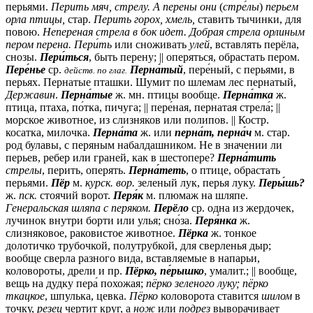
перьями.
Перить мяч, стрелу. А перены они
(
стре́лы
)
перьем
орла птицы,
стар.
Перить горох, хмель,
ставить тычинки, для
повою.
Непереная стрела в бок идет. Добрая стрела орлиным
пером перена.
Пери́ть
или сноживать
улей
, вставлять перёла,
снозы.
Пери́ться
, быть перену; || оперяться, обрастать пером.
Пере́нье
ср.
Перна́тый
, пере́ный, с перьями, в
действ. по глаг.
перьях. Пернатые пташки. Шумит по шлемам лес пернатый,
Державин
.
Перна́тые
ж.
мн.
птицы вообще.
Перна́тка
ж.
птица, птаха, по́тка, пичуга; || пере́ная, пернатая стрела́; ||
морское животное, из слизняков или полипов. ||
Костр.
косатка, милочка.
Перна́та
ж.
или
перна́т, перна́ч
м.
стар.
род булавы, с перяным набалдашником. Не в значении ли
перьев, ребер или граней, как в шестопере?
Перна́тить
стрелы
, перить, оперять.
Перна́теть
, о птице, обрастать
перьями.
Пёр
м.
курск.
вор.
зеленый лук, перья луку.
Перы́шь?
ж.
пск.
стоячий ворот.
Перя́к
м.
плюмаж на шляпе.
Генеральская шляпа с перяком.
Перёло
ср.
одна из жердочек,
лучинок внутри борти или улья; сно́за.
Перя́нка
ж.
слизняковое, раковистое животное.
Пёрка
ж.
тонкое
долотичко трубочкой, полутрубкой, для сверленья дыр;
вообще сверла разного вида, вставляемые в напарьи,
коловороты, дрели и пр.
Пёрко, пе́рышко
,
умалит.
; || вообще,
вещь на дудку пера́ похожая;
пёрко зеленого луку; пёрко
ткацкое
, шпулька, цевка.
Пёрко
коловорота ставится
шилом
в
точку,
резец
чертит круг, а
нож
или
подрез
выворачивает