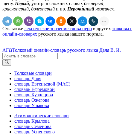
щепу.
Пе́рый
,
употр.
в сложных словах
бесперый,
красноперый, долгоперый
и пр.
Перочи́нный
ножичек.
См. также
лексическое значение слова перо
в других
толковых
онлайн-словарях
русского языка нашего портала.
ΛΓΩ
Толковый онлайн-словарь русского языка Даля В. И.
Толковые словари
словарь Даля
словарь Евгеньевой (МАС)
словарь Ефремовой
словарь Кузнецова
словарь Ожегова
словарь Ушакова
Этимологические словари
словарь Крылова
словарь Семёнова
словарь Успенского