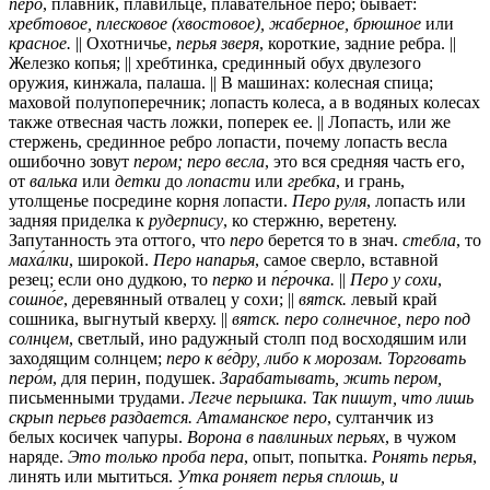
перо
, плавник, плавильце, плавательное перо; бывает:
хребтовое, плесковое (хвостовое), жаберное, брюшное
или
красное.
|| Охотничье,
перья зверя
, короткие, задние ребра. ||
Железко копья; || хребтинка, срединный обух двулезого
оружия, кинжала, палаша. || В машинах: колесная спица;
маховой полупоперечник; лопасть колеса, а в водяных колесах
также отвесная часть ложки, поперек ее. || Лопасть, или же
стержень, срединное ребро лопасти, почему лопасть весла
ошибочно зовут
пером; перо весла
, это вся средняя часть его,
от
валька
или
детки
до
лопасти
или
гребка
, и грань,
утолщенье посредине корня лопасти.
Перо руля
, лопасть или
задняя приделка к
рудерпису
, ко стержню, веретену.
Запутанность эта оттого, что
перо
берется то в знач.
стебла
, то
маха́лки
, широкой.
Перо напарья
, самое сверло, вставной
резец; если оно дудкою, то
перко
и
пе́рочка.
||
Перо у сохи
,
сошно́е
, деревянный отвалец у сохи; ||
вятск.
левый край
сошника, выгнутый кверху. ||
вятск.
перо солнечное, перо под
солнцем
, светлый, ино радужный столп под восходяшим или
заходящим солнцем;
перо к ве́дру, либо к морозам.
Торговать
перо́м
, для перин, подушек.
Зарабатывать, жить пером,
письменными трудами.
Легче перышка.
Так пишут, что лишь
скрып перьев раздается.
Атаманское перо
, султанчик из
белых косичек чапуры.
Ворона в павлиньих перьях
, в чужом
наряде.
Это только проба пера
, опыт, попытка.
Ронять перья
,
линять или мытиться.
Утка роняет перья сплошь, и