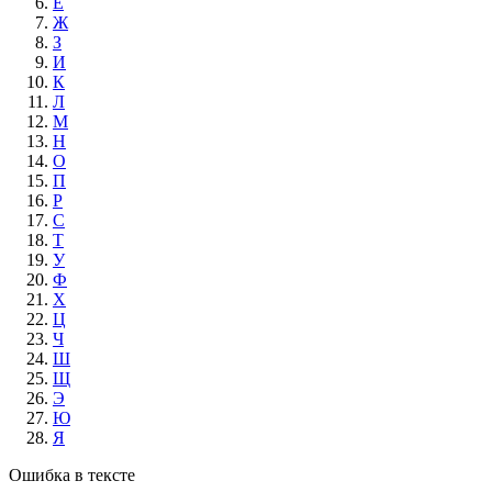
Е
Ж
З
И
К
Л
М
Н
О
П
Р
С
Т
У
Ф
Х
Ц
Ч
Ш
Щ
Э
Ю
Я
Ошибка в тексте