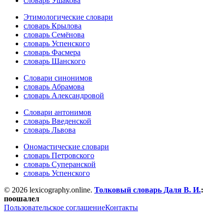
словарь Ушакова
Этимологические словари
словарь Крылова
словарь Семёнова
словарь Успенского
словарь Фасмера
словарь Шанского
Словари синонимов
словарь Абрамова
словарь Александровой
Словари антонимов
словарь Введенской
словарь Львова
Ономастические словари
словарь Петровского
словарь Суперанской
словарь Успенского
© 2026 lexicography.online.
Толковый словарь Даля В. И.
:
поошалел
Пользовательское соглашение
Контакты