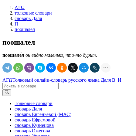
ΛΓΩ
толковые словари
словарь Даля
П
поошалел
поошалел
поошале́л
он видно маленько, что-то дурит.
ΛΓΩ
Толковый онлайн-словарь русского языка Даля В. И.
Толковые словари
словарь Даля
словарь Евгеньевой (МАС)
словарь Ефремовой
словарь Кузнецова
словарь Ожегова