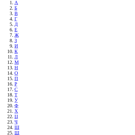
А
Б
В
Г
Д
Е
Ж
З
И
К
Л
М
Н
О
П
Р
С
Т
У
Ф
Х
Ц
Ч
Ш
Щ