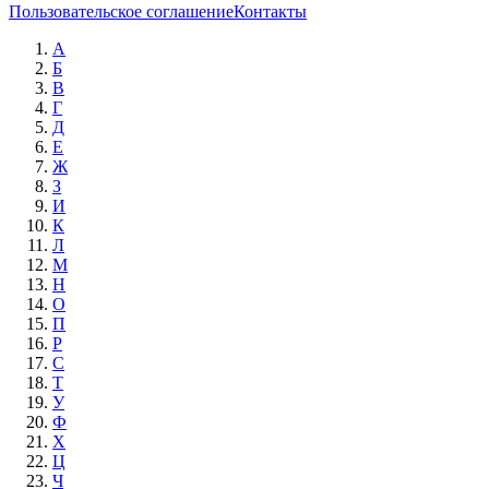
Пользовательское соглашение
Контакты
А
Б
В
Г
Д
Е
Ж
З
И
К
Л
М
Н
О
П
Р
С
Т
У
Ф
Х
Ц
Ч