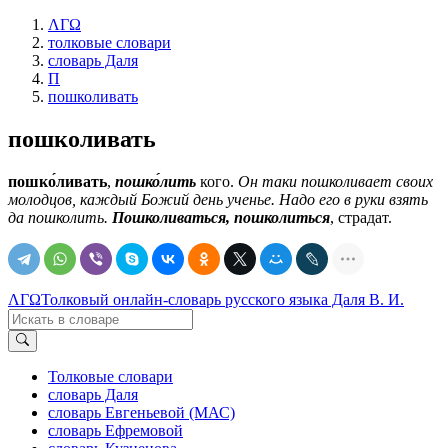
ΛΓΩ
толковые словари
словарь Даля
П
пошколивать
пошколивать
пошко́ливать
,
пошко́лить
кого.
Он таки пошколивает своих
молодцов, каждый Божий день ученье. Надо его в руки взять
да пошколить.
Пошколиваться, пошколиться
,
страдат.
ΛΓΩ
Толковый онлайн-словарь русского языка Даля В. И.
Толковые словари
словарь Даля
словарь Евгеньевой (МАС)
словарь Ефремовой