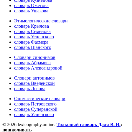
словарь Кузнецова
словарь Ожегова
словарь Ушакова
Этимологические словари
словарь Крылова
словарь Семёнова
словарь Успенского
словарь Фасмера
словарь Шанского
Словари синонимов
словарь Абрамова
словарь Александровой
Словари антонимов
словарь Введенской
словарь Львова
Ономастические словари
словарь Петровского
словарь Суперанской
словарь Успенского
© 2026 lexicography.online.
Толковый словарь Даля В. И.
:
пошколивать