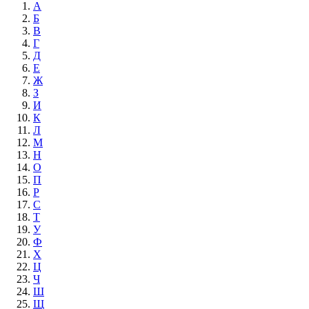
А
Б
В
Г
Д
Е
Ж
З
И
К
Л
М
Н
О
П
Р
С
Т
У
Ф
Х
Ц
Ч
Ш
Щ