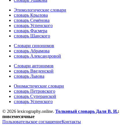
словарь Ушакова
Этимологические словари
словарь Крылова
словарь Семёнова
словарь Успенского
словарь Фасмера
словарь Шанского
Словари синонимов
словарь Абрамова
словарь Александровой
Словари антонимов
словарь Введенской
словарь Львова
Ономастические словари
словарь Петровского
словарь Суперанской
словарь Успенского
© 2026 lexicography.online.
Толковый словарь Даля В. И.
:
повсемесячные
Пользовательское соглашение
Контакты