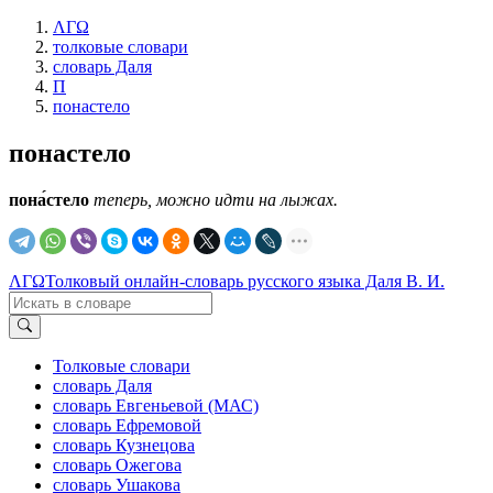
ΛΓΩ
толковые словари
словарь Даля
П
понастело
понастело
пона́стело
теперь, можно идти на лыжах.
ΛΓΩ
Толковый онлайн-словарь русского языка Даля В. И.
Толковые словари
словарь Даля
словарь Евгеньевой (МАС)
словарь Ефремовой
словарь Кузнецова
словарь Ожегова
словарь Ушакова