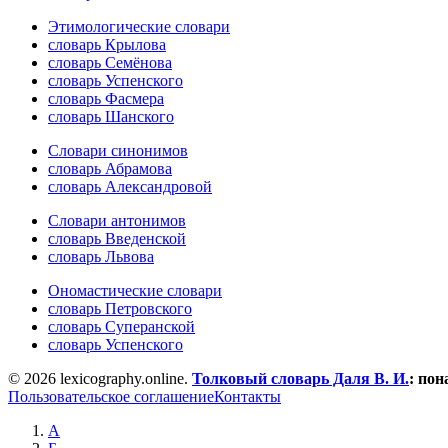
Этимологические словари
словарь Крылова
словарь Семёнова
словарь Успенского
словарь Фасмера
словарь Шанского
Словари синонимов
словарь Абрамова
словарь Александровой
Словари антонимов
словарь Введенской
словарь Львова
Ономастические словари
словарь Петровского
словарь Суперанской
словарь Успенского
© 2026 lexicography.online.
Толковый словарь Даля В. И.
:
пон
Пользовательское соглашение
Контакты
А