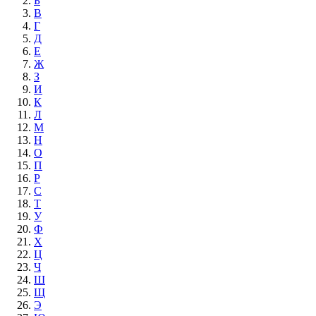
Б
В
Г
Д
Е
Ж
З
И
К
Л
М
Н
О
П
Р
С
Т
У
Ф
Х
Ц
Ч
Ш
Щ
Э