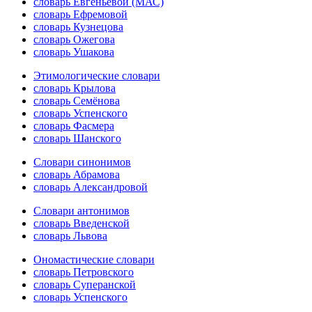
словарь Евгеньевой (МАС)
словарь Ефремовой
словарь Кузнецова
словарь Ожегова
словарь Ушакова
Этимологические словари
словарь Крылова
словарь Семёнова
словарь Успенского
словарь Фасмера
словарь Шанского
Словари синонимов
словарь Абрамова
словарь Александровой
Словари антонимов
словарь Введенской
словарь Львова
Ономастические словари
словарь Петровского
словарь Суперанской
словарь Успенского