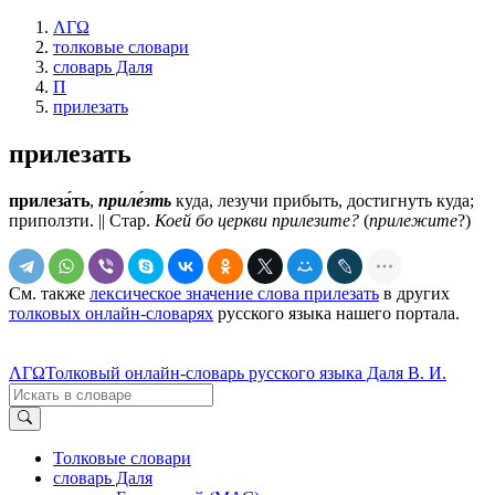
ΛΓΩ
толковые словари
словарь Даля
П
прилезать
прилезать
прилеза́ть
,
приле́зть
куда, лезучи прибыть, достигнуть куда;
приползти. ||
Стар.
Коей бо церкви прилезите?
(
прилежите
?)
См. также
лексическое значение слова прилезать
в других
толковых онлайн-словарях
русского языка нашего портала.
ΛΓΩ
Толковый онлайн-словарь русского языка Даля В. И.
Толковые словари
словарь Даля