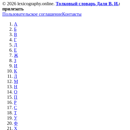
© 2026 lexicography.online.
Толковый словарь Даля В. И.
:
прилезать
Пользовательское соглашение
Контакты
А
Б
В
Г
Д
Е
Ж
З
И
К
Л
М
Н
О
П
Р
С
Т
У
Ф
Х