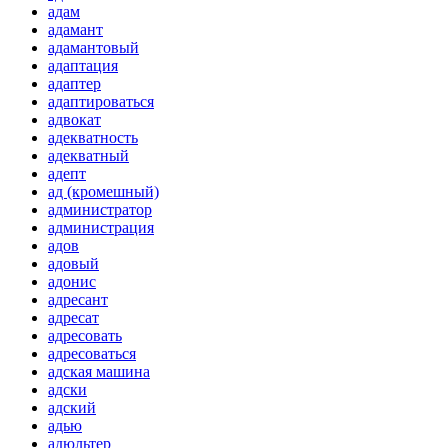
адам
адамант
адамантовый
адаптация
адаптер
адаптироваться
адвокат
адекватность
адекватный
адепт
ад (кромешный)
администратор
администрация
адов
адовый
адонис
адресант
адресат
адресовать
адресоваться
адская машина
адски
адский
адью
адюльтер