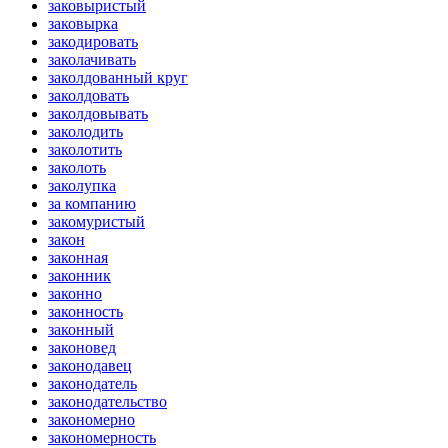
заковыристый
заковырка
закодировать
заколачивать
заколдованный круг
заколдовать
заколдовывать
заколодить
заколотить
заколоть
заколупка
за компанию
закомуристый
закон
законная
законник
законно
законность
законный
законовед
законодавец
законодатель
законодательство
закономерно
закономерность