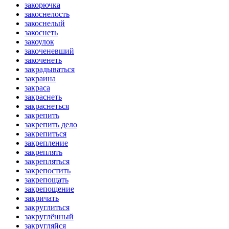
закорючка
закоснелость
закоснелый
закоснеть
закоулок
закоченевший
закоченеть
закрадываться
закраина
закраса
закраснеть
закраснеться
закрепить
закрепить дело
закрепиться
закрепление
закреплять
закрепляться
закрепостить
закрепощать
закрепощение
закричать
закруглиться
закруглённый
закругляйся