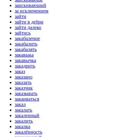
заискивающий
за исключением
зайти
зайти в дебри
зайти далеко
зайтись
закабаление
закабалить
закабалять
закавыка
закавычка
закадрить
заказ
заказано
заказать
заказчик
заказывать
закаиваться
закал
закалать
закаленный
закалить
закалка
закалённость