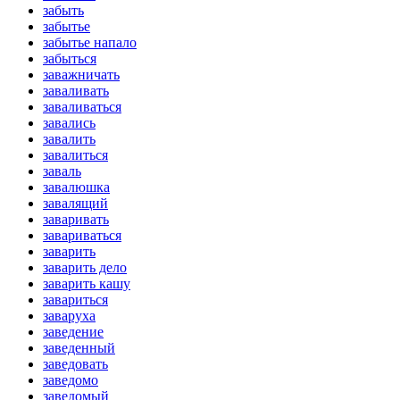
забыть
забытье
забытье напало
забыться
заважничать
заваливать
заваливаться
завались
завалить
завалиться
заваль
завалюшка
завалящий
заваривать
завариваться
заварить
заварить дело
заварить кашу
завариться
заваруха
заведение
заведенный
заведовать
заведомо
заведомый