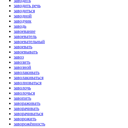
заводить
заводить речь
заводиться
заводной
заводчик
заводь
завоевание
завоеватель
завоевательный
завоевать
завоевывать
завоз
завозить
завозной
заволакивать
заволакиваться
заволноваться
заволочь
заволочься
завопить
завораживать
заворачивать
заворачиваться
заворожить
заворожённость