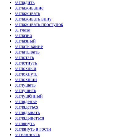
загладить
заглаживание
заглаживать
заглаживать вину
заглаживать проступок
за глаза
заглазно
заглазный
заглатывание
заглатывать
заглотать
заглотнуть
заглохлый
заглохнуть
заглохший
заглушать
заглушить
заглушённый
загляденье
заглядеться
заглядывать
заглядываться
заглянуть
заглянуть в гости
загнанность