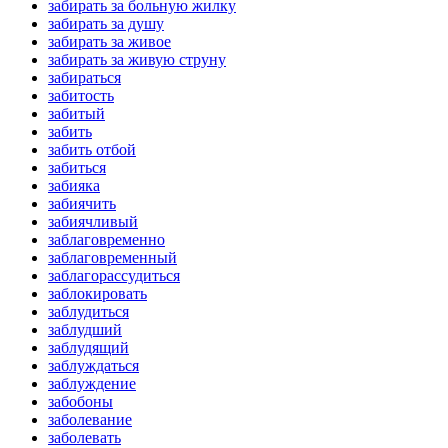
забирать за больную жилку
забирать за душу
забирать за живое
забирать за живую струну
забираться
забитость
забитый
забить
забить отбой
забиться
забияка
забиячить
забиячливый
заблаговременно
заблаговременный
заблагорассудиться
заблокировать
заблудиться
заблудший
заблудящий
заблуждаться
заблуждение
забобоны
заболевание
заболевать