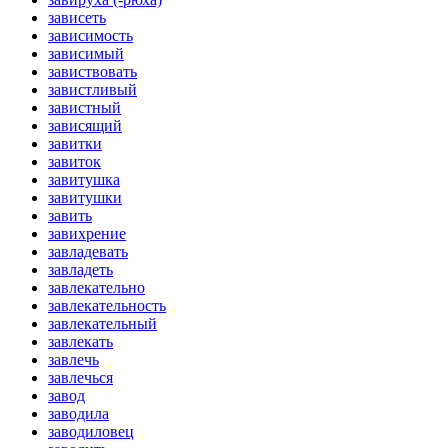
зависеть
зависимость
зависимый
завиствовать
завистливый
завистный
зависящий
завитки
завиток
завитушка
завитушки
завить
завихрение
завладевать
завладеть
завлекательно
завлекательность
завлекательный
завлекать
завлечь
завлечься
завод
заводила
заводиловец