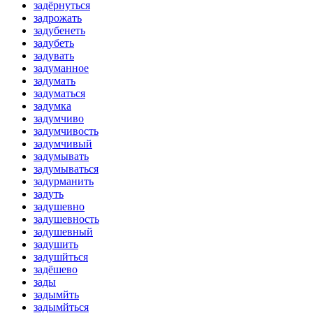
задёрнуться
задрожать
задубенеть
задубеть
задувать
задуманное
задумать
задуматься
задумка
задумчиво
задумчивость
задумчивый
задумывать
задумываться
задурманить
задуть
задушевно
задушевность
задушевный
задушить
задушйться
задёшево
зады
задымйть
задымйться