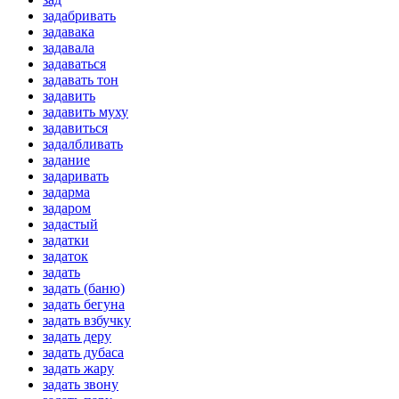
задабривать
задавака
задавала
задаваться
задавать тон
задавить
задавить муху
задавиться
задалбливать
задание
задаривать
задарма
задаром
задастый
задатки
задаток
задать
задать (баню)
задать бегуна
задать взбучку
задать деру
задать дубаса
задать жару
задать звону