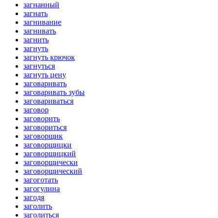
загнанный
загнать
загнивание
загнивать
загнить
загнуть
загнуть крючок
загнуться
загнуть цену
заговаривать
заговаривать зубы
заговариваться
заговор
заговорить
заговориться
заговорщик
заговорщицки
заговорщицкий
заговорщически
заговорщический
загоготать
загогулина
загодя
заголить
заголиться