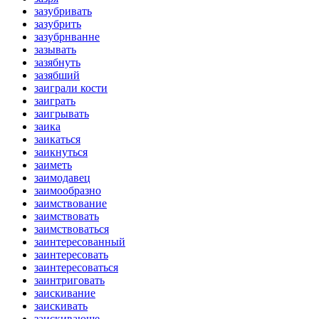
зазубривать
зазубрить
зазубрнванне
зазывать
зазябнуть
зазябший
заиграли кости
заиграть
заигрывать
заика
заикаться
заикнуться
заиметь
заимодавец
заимообразно
заимствование
заимствовать
заимствоваться
заинтересованный
заинтересовать
заинтересоваться
заинтриговать
заискивание
заискивать
заискивающе