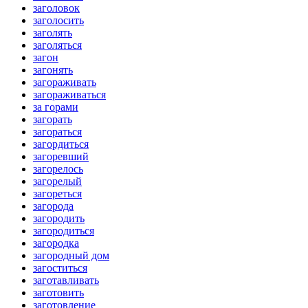
заголовок
заголосить
заголять
заголяться
загон
загонять
загораживать
загораживаться
за горами
загорать
загораться
загордиться
загоревший
загорелось
загорелый
загореться
загорода
загородить
загородиться
загородка
загородный дом
загоститься
заготавливать
заготовить
заготовление