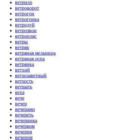
ветрило
ветроворот
ветрогон
ветрогонка
ветродуй
ветрозвон
ветропляс
ветры
ветряк
ветряная мельница
ветряная оспа
ветрянка
ветхий
ветхозаветный
ветхость
ветшать
веха
вече
вечер
вечерами
вечереть
вечеринка
вечерком
вечерня
вечером