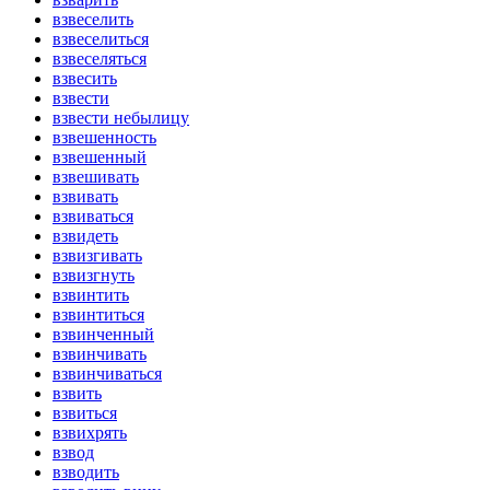
взвеселить
взвеселиться
взвеселяться
взвесить
взвести
взвести небылицу
взвешенность
взвешенный
взвешивать
взвивать
взвиваться
взвидеть
взвизгивать
взвизгнуть
взвинтить
взвинтиться
взвинченный
взвинчивать
взвинчиваться
взвить
взвиться
взвихрять
взвод
взводить