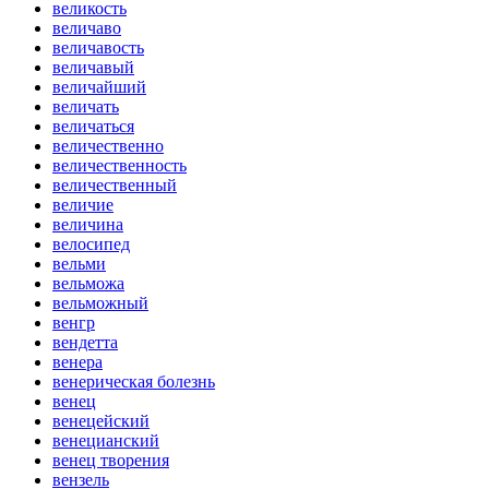
великость
величаво
величавость
величавый
величайший
величать
величаться
величественно
величественность
величественный
величие
величина
велосипед
вельми
вельможа
вельможный
венгр
вендетта
венера
венерическая болезнь
венец
венецейский
венецианский
венец творения
вензель