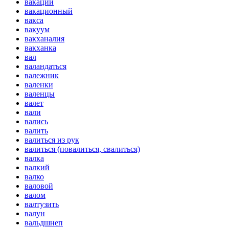
вакации
вакационный
вакса
вакуум
вакханалия
вакханка
вал
валандаться
валежник
валенки
валенцы
валет
вали
вались
валить
валиться из рук
валиться (повалиться, свалиться)
валка
валкий
валко
валовой
валом
валтузить
валун
вальдшнеп