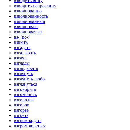
взводить вину
взводить напраслину
взволнованно
взволнованность
взволнованный
взволновать
взволноваться
вз- (вс-)
взвыть
взгадать
взгадывать
взгляд
взгляды
взглядывать
взглянуть
взглянуть любо
взглянуться
взговорить
взгомонить
взгородок
взгорок
взгорье
взгреть
взгромождать
взгромождаться