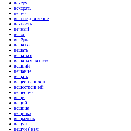
вечеря
вечерять
вечно
вечное движение
вечность
вечный
вечор
вечёрка
вешалка
вешать
вешаться
вешаться на шею
вешний
вещание
вещать
вещественность
вещественный
вещество
вещи
вещий
вещица
вещичка
вещмешок
вещун
вещун (-нья)