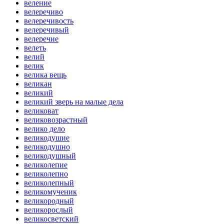
веление
велеречиво
велеречивость
велеречивый
велеречие
велеть
велий
велик
велика вещь
великан
великий
великий зверь на малые дела
великоват
великовозрастный
велико дело
великодушие
великодушно
великодушный
великолепие
великолепно
великолепный
великомученик
великородный
великорослый
великосветский