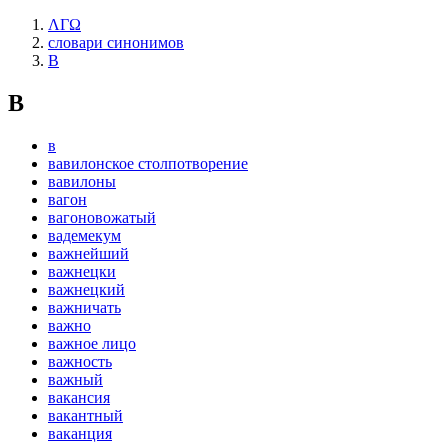
ΛΓΩ
словари синонимов
В
В
в
вавилонское столпотворение
вавилоны
вагон
вагоновожатый
вадемекум
важнейший
важнецки
важнецкий
важничать
важно
важное лицо
важность
важный
вакансия
вакантный
ваканция