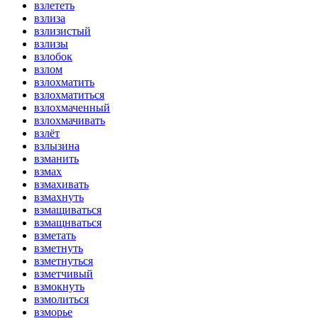
взлететь
взлиза
взлизистый
взлизы
взлобок
взлом
взлохматить
взлохматиться
взлохмаченный
взлохмачивать
взлёт
взлызина
взманить
взмах
взмахивать
взмахнуть
взмащиваться
взмащнваться
взметать
взметнуть
взметнуться
взметчивый
взмокнуть
взмолиться
взморье