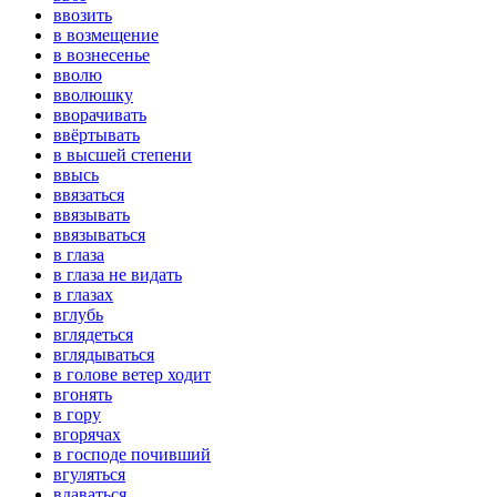
ввозить
в возмещение
в вознесенье
вволю
вволюшку
вворачивать
ввёртывать
в высшей степени
ввысь
ввязаться
ввязывать
ввязываться
в глаза
в глаза не видать
в глазах
вглубь
вглядеться
вглядываться
в голове ветер ходит
вгонять
в гору
вгорячах
в господе почивший
вгуляться
вдаваться