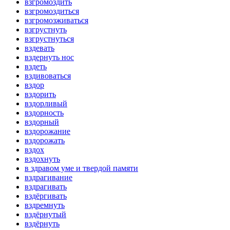
взгромоздить
взгромоздиться
взгромозживаться
взгрустнуть
взгрустнуться
вздевать
вздернуть нос
вздеть
вздивоваться
вздор
вздорить
вздорливый
вздорность
вздорный
вздорожание
вздорожать
вздох
вздохнуть
в здравом уме и твердой памяти
вздрагивание
вздрагивать
вздёргивать
вздремнуть
вздёрнутый
вздёрнуть