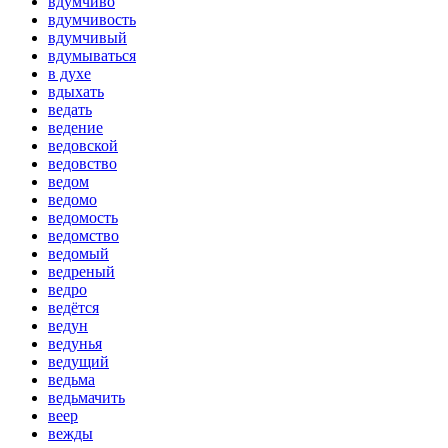
вдумчиво
вдумчивость
вдумчивый
вдумываться
в духе
вдыхать
ведать
ведение
ведовской
ведовство
ведом
ведомо
ведомость
ведомство
ведомый
ведреный
ведро
ведётся
ведун
ведунья
ведущий
ведьма
ведьмачить
веер
вежды