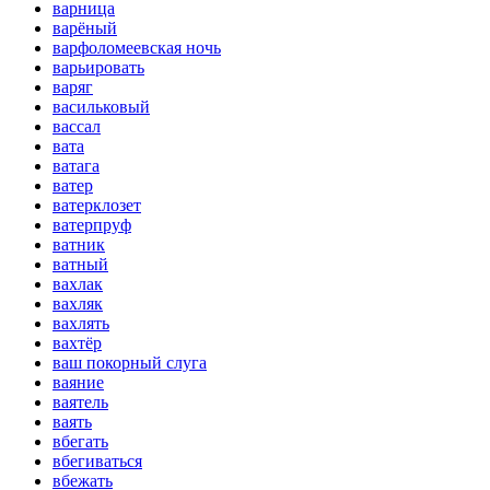
варница
варёный
варфоломеевская ночь
варьировать
варяг
васильковый
вассал
вата
ватага
ватер
ватерклозет
ватерпруф
ватник
ватный
вахлак
вахляк
вахлять
вахтёр
ваш покорный слуга
ваяние
ваятель
ваять
вбегать
вбегиваться
вбежать