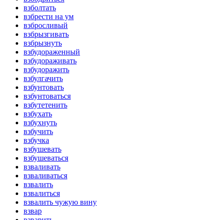
взболтать
взбрести на ум
взбросливый
взбрызгивать
взбрызнуть
взбудораженный
взбудораживать
взбудоражить
взбулгачить
взбунтовать
взбунтоваться
взбутетенить
взбухать
взбухнуть
взбучить
взбучка
взбушевать
взбушеваться
взваливать
взваливаться
взвалить
взвалиться
взвалить чужую вину
взвар
взварить