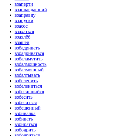
взаперти
взаправдашний
взаправду
взапуски
взасос
взахаться
взахлёб
взашей
взбадривать
взбадриваться
взбаламутить
взбалмошность
взбалмошный
взбалтывать
взбеленить
взбелениться
взбесившийся
взбесить
взбеситься
взбешенный
взбивалка
взбивать
взбираться
взбодрить
взбодриться