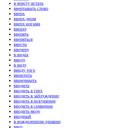
в версту встать
ввертывать слово
вверх
вверх дном
вверх ногами
вверху
вверять
вверяться
ввести
ввечеру
в видах
ввиду
в виду
ввиду того
ввинтить
ввинчивать
вводить
вводить в грех
вводить в заблуждение
вводить в искушение
вводить в сомнение
вводить моду
вводный
в вожделенном здравии
ввоз