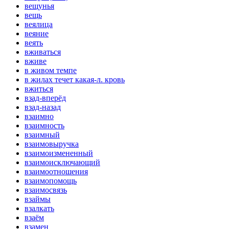
вещунья
вещь
веялица
веяние
веять
вживаться
вживе
в живом темпе
в жилах течет какая-л. кровь
вжиться
взад-вперёд
взад-назад
взаимно
взаимность
взаимный
взаимовыручка
взаимоизмененный
взаимоисключающий
взаимоотношения
взаимопомощь
взаимосвязь
взаймы
взалкать
взаём
взамен