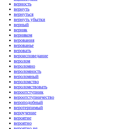
верность
вернуть
вернуться
вернуть убытки
верный
верняк
верняком
верования
верованье
веровать
вероисповедание
веролом
вероломно
вероломность
вероломный
вероломство
вероломствовать
вероотступник
вероотступничество
вероподобный
веротерпимый
вероучение
вероятие
вероятно
вероятно не