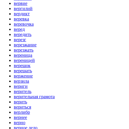
вервие
вергилий
вердикт
веревка
веревочка
веред
вередить
верезг
верезжание
верезжать
вереница
вереницей
верешок
верещать
вержение
верзила
вериги
веритель
верительная грамота
верить
вериться
верлибр
вернее
верно
верное дело