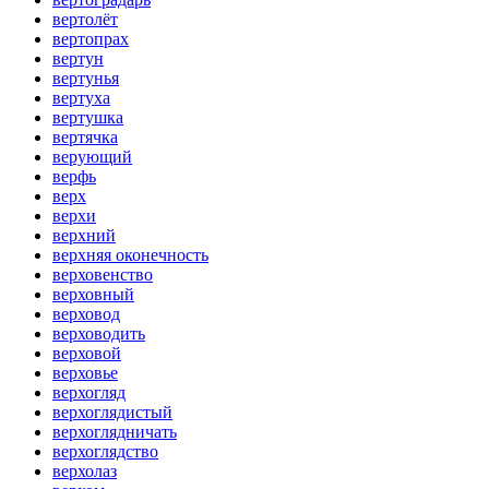
вертолёт
вертопрах
вертун
вертунья
вертуха
вертушка
вертячка
верующий
верфь
верх
верхи
верхний
верхняя оконечность
верховенство
верховный
верховод
верховодить
верховой
верховье
верхогляд
верхоглядистый
верхоглядничать
верхоглядство
верхолаз