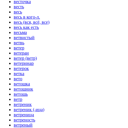
весточка
весть
весь
весь в кого-л.
весь (вся, всё, все)
весь как есть
весьма
ветвистый
ветвь
ветер
ветеран
ветер (ветр)
ветеринар
ветерок
ветка
вето
ветошка
ветошник
ветошь
ветр
ветреник
ветреник (-ица)
ветреница
ветреность
ветреный