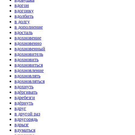
вдогон
вдогонку
вдолбить
в долгу
в дополнение
вдосталь
вдохновение
вдохновенно
вдохновенный
вдохновитель
вдохновить
вдохновиться
вдохновление
вдохновлять
вдохновляться
вдохнуть
вдёргивать
вдребезги
вдёрнуть
вдруг
в другой раз
вдругорядь
вдрызг
вдуматься