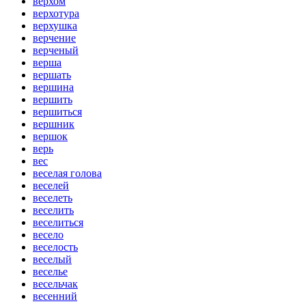
верхом
верхотура
верхушка
верчение
верченый
верша
вершать
вершина
вершить
вершиться
вершник
вершок
верь
вес
веселая голова
веселей
веселеть
веселить
веселиться
весело
веселость
веселый
веселье
весельчак
весенний