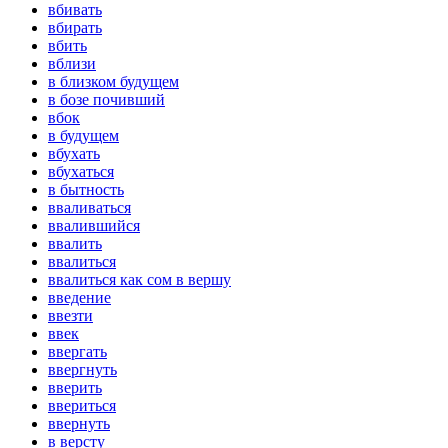
вбивать
вбирать
вбить
вблизи
в близком будущем
в бозе почивший
вбок
в будущем
вбухать
вбухаться
в бытность
вваливаться
ввалившийся
ввалить
ввалиться
ввалиться как сом в вершу
введение
ввезти
ввек
ввергать
ввергнуть
вверить
ввериться
ввернуть
в версту