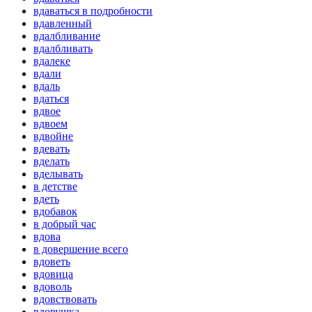
вдаваться в подробности
вдавленный
вдалбливание
вдалбливать
вдалеке
вдали
вдаль
вдаться
вдвое
вдвоем
вдвойне
вдевать
вделать
вделывать
в детстве
вдеть
вдобавок
в добрый час
вдова
в довершение всего
вдоветь
вдовица
вдоволь
вдовствовать
вдовушка