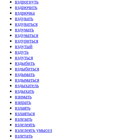
вздрогнуть
вздрючить
вздрючка
вздувать
вздуваться
вздумать
вздуматься
вздуриться
вздутый
вздуть
вздуться
вздыбить
вздыбиться
вздымать
вздыматься
вздыхатель
вздыхать
взимать
взирать
взлаять
взлаяться
взлезать
взлелеять
взлелеять умысел
взлетать