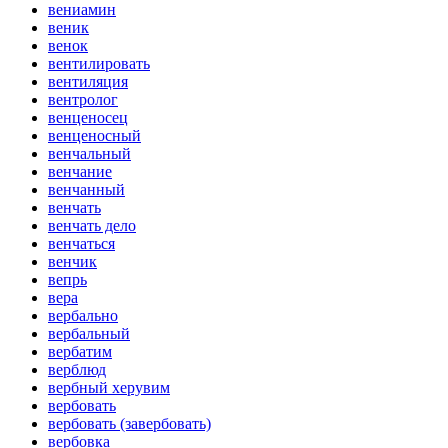
вениамин
веник
венок
вентилировать
вентиляция
вентролог
венценосец
венценосный
венчальный
венчание
венчанный
венчать
венчать дело
венчаться
венчик
вепрь
вера
вербально
вербальный
вербатим
верблюд
вербный херувим
вербовать
вербовать (завербовать)
вербовка