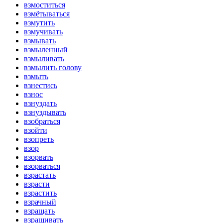
взмоститься
взмётываться
взмутить
взмучивать
взмывать
взмыленный
взмыливать
взмылить голову
взмыть
взнестись
взнос
взнуздать
взнуздывать
взобраться
взойти
взопреть
взор
взорвать
взорваться
взрастать
взрасти
взрастить
взрачный
взращать
взращивать