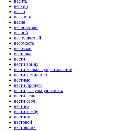
весить
веский
веско
вескость
весна
весноватый
весной
веснушчатый
весомость
весомый
весталка
вести
вести войну
вести жалкое существование
вести кампанию
вестимо
вести процесс
вести разгульную жизнь
вести речь
вести себя
вестись
вести тяжбу
вестник
вестовой
вестовщик