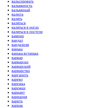
вальсировать
вальяжность
вальяжный
валюта
валять
валяться
валяться в ногах
валяться в постели
вампир
вандал
вандализм
ванька
ванька-встанька
варвар
варварски
варварский
варварство
варганить
варево
варежка
варежки
вариант
вариация
варить
варнак