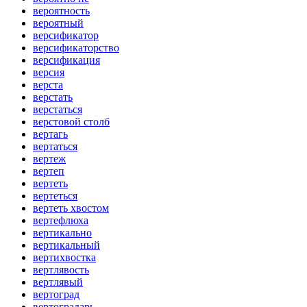
вероятность
вероятный
версификатор
версификаторство
версификация
версия
верста
верстать
верстаться
верстовой столб
вертагь
вертаться
вертеж
вертеп
вертеть
вертеться
вертеть хвостом
вертефлюха
вертикально
вертикальный
вертихвостка
вертлявость
вертлявый
вертоград
вертоградарь