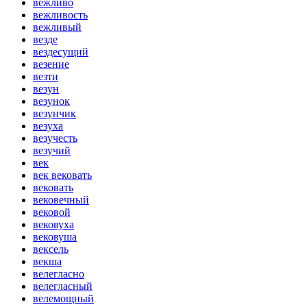
вежливо
вежливость
вежливый
везде
вездесущий
везение
везти
везун
везунок
везунчик
везуха
везучесть
везучий
век
век вековать
вековать
вековечный
вековой
вековуха
вековуша
вексель
векша
велегласно
велегласный
велемощный