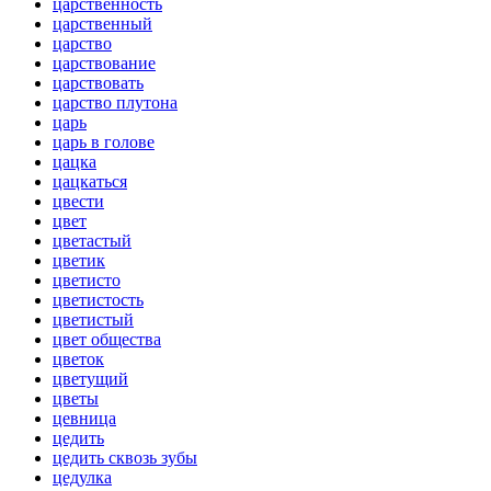
царственность
царственный
царство
царствование
царствовать
царство плутона
царь
царь в голове
цацка
цацкаться
цвести
цвет
цветастый
цветик
цветисто
цветистость
цветистый
цвет общества
цветок
цветущий
цветы
цевница
цедить
цедить сквозь зубы
цедулка