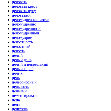
целовать
целовать крест
целовать руку
целоваться
целомудрен как иосиф
целомудренно
целомудренность
целомудренный
целомудрие
целостность
целостный
целость
целый
целый день
целый и невредимый
целый короб
целых
цель
цельбоносный
цельность
цельный
цементировать
цена
ценз
ценитель