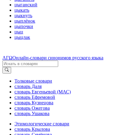
цыганский
цыкать
цыкнуть
цыплёнок
цыпочки
цыц
цыцлак
ΛΓΩ
Онлайн-словари синонимов русского языка
Толковые словари
словарь Даля
словарь Евгеньевой (МАС)
словарь Ефремовой
словарь Кузнецова
словарь Ожегова
словарь Ушакова
Этимологические словари
словарь Крылова
словарь Семёнова