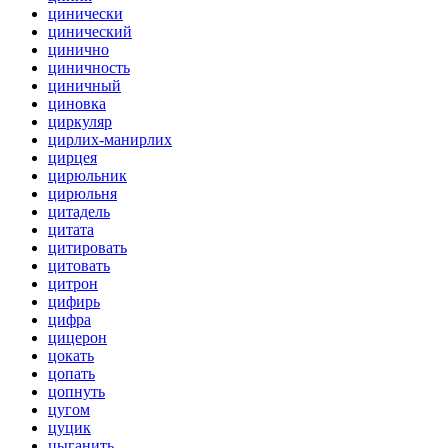
цинически
цинический
цинично
циничность
циничный
циновка
циркуляр
цирлих-манирлих
цирцея
цирюльник
цирюльня
цитадель
цитата
цитировать
цитовать
цитрон
цифирь
цифра
цицерон
цокать
цопать
цопнуть
цугом
цуцик
цыганить