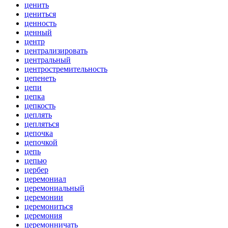
ценить
цениться
ценность
ценный
центр
централизировать
центральный
центростремительность
цепенеть
цепи
цепка
цепкость
цеплять
цепляться
цепочка
цепочкой
цепь
цепью
цербер
церемониал
церемониальный
церемонии
церемониться
церемония
церемонничать