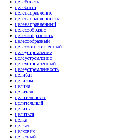
целебность
целебный
целенаправленно
целенаправленность
целенаправленный
целесообразно
целесообразность
целесообразный
целесоответственный
целеустремление
целеустремленно
целеустремленный
целеустремлённость
целибат
целиком
целина
целитель
целительность
целительный
целить
целиться
целка
целкач
целковик
целковый