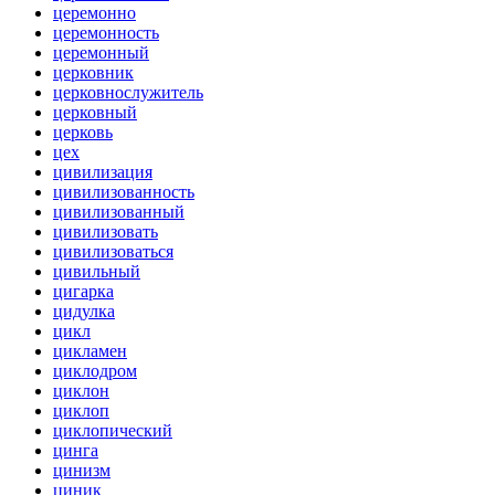
церемонно
церемонность
церемонный
церковник
церковнослужитель
церковный
церковь
цех
цивилизация
цивилизованность
цивилизованный
цивилизовать
цивилизоваться
цивильный
цигарка
цидулка
цикл
цикламен
циклодром
циклон
циклоп
циклопический
цинга
цинизм
циник