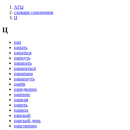
ΛΓΩ
словари синонимов
Ц
Ц
цап
цапать
цапаться
цапнуть
царапать
царапаться
царапина
царапнуть
царёв
царедворец
царение
царизм
царить
царица
царский
царский день
царственно