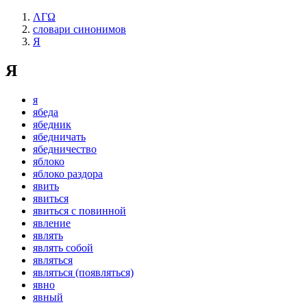
ΛΓΩ
словари синонимов
Я
Я
я
ябеда
ябедник
ябедничать
ябедничество
яблоко
яблоко раздора
явить
явиться
явиться с повинной
явление
являть
являть собой
являться
являться (появляться)
явно
явный