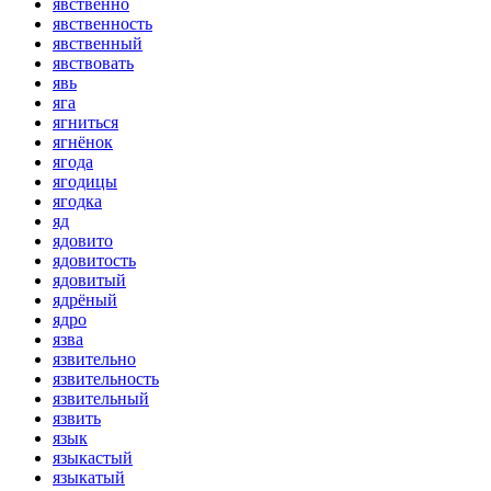
явственно
явственность
явственный
явствовать
явь
яга
ягниться
ягнёнок
ягода
ягодицы
ягодка
яд
ядовито
ядовитость
ядовитый
ядрёный
ядро
язва
язвительно
язвительность
язвительный
язвить
язык
языкастый
языкатый