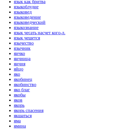
язык как бритва
языкоблудие
языковед
языковедение
языковедческий
языкознание
язык чесать насчет кого-л.
язык чешется
язычество
язычник
яичко
яичница
яичня
яйцо
яко
якобинец
якобинство
яко благ
якобы
яков
якорь
якорь спасения
якшаться
яма
ямина