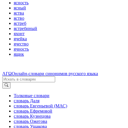
ясность
ясный
яства
яство
ястреб
ястребиный
яхонт
ячейка
ячество
ячность
ящик
ΛΓΩ
Онлайн-словари синонимов русского языка
Толковые словари
словарь Даля
словарь Евгеньевой (МАС)
словарь Ефремовой
словарь Кузнецова
словарь Ожегова
словарь Ушакова