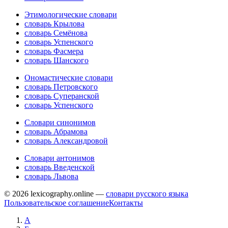
Этимологические словари
словарь Крылова
словарь Семёнова
словарь Успенского
словарь Фасмера
словарь Шанского
Ономастические словари
словарь Петровского
словарь Суперанской
словарь Успенского
Словари синонимов
словарь Абрамова
словарь Александровой
Словари антонимов
словарь Введенской
словарь Львова
© 2026 lexicography.online —
словари русского языка
Пользовательское соглашение
Контакты
А