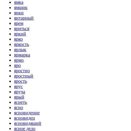
ямка
ямщик
янки
янтарный
ярем
яриться
яркий
ярко
яркость
ярлык
ярмарка
ярмо
яро
яростно
яростный
ярость
ярус
яруча
ярый
яснеть
ясно
ясновидение
ясновидец
ясновидящий
ясное дело