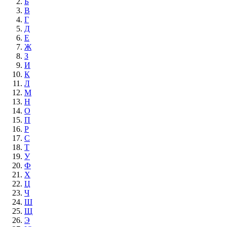
Б
В
Г
Д
Е
Ж
З
И
К
Л
М
Н
О
П
Р
С
Т
У
Ф
Х
Ц
Ч
Ш
Щ
Э