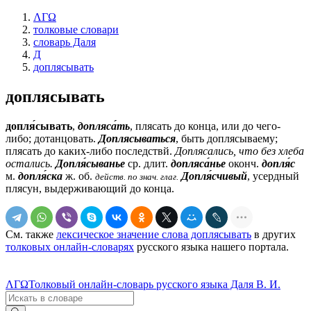
ΛΓΩ
толковые словари
словарь Даля
Д
доплясывать
доплясывать
допля́сывать
,
допляса́ть
, плясать до конца, или до чего-
либо; дотанцовать.
Доплясываться
, быть доплясываему;
плясать до каких-либо последствй.
Доплясались, что без хлеба
остались.
Допля́сыванье
ср.
длит.
допляса́нье
оконч.
допля́с
м.
допля́ска
ж.
об.
Допля́счивый
, усердный
действ. по знач. глаг.
плясун, выдерживающий до конца.
См. также
лексическое значение слова доплясывать
в других
толковых онлайн-словарях
русского языка нашего портала.
ΛΓΩ
Толковый онлайн-словарь русского языка Даля В. И.