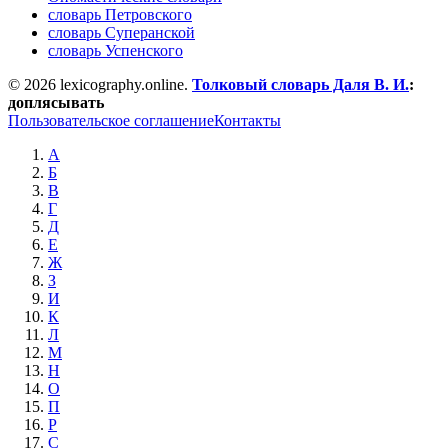
словарь Петровского
словарь Суперанской
словарь Успенского
© 2026 lexicography.online.
Толковый словарь Даля В. И.
:
доплясывать
Пользовательское соглашение
Контакты
А
Б
В
Г
Д
Е
Ж
З
И
К
Л
М
Н
О
П
Р
С