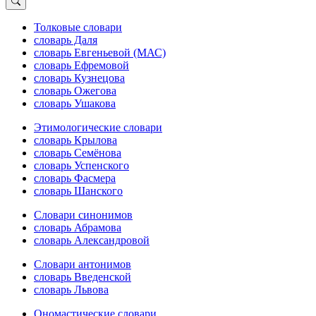
Толковые словари
словарь Даля
словарь Евгеньевой (МАС)
словарь Ефремовой
словарь Кузнецова
словарь Ожегова
словарь Ушакова
Этимологические словари
словарь Крылова
словарь Семёнова
словарь Успенского
словарь Фасмера
словарь Шанского
Словари синонимов
словарь Абрамова
словарь Александровой
Словари антонимов
словарь Введенской
словарь Львова
Ономастические словари