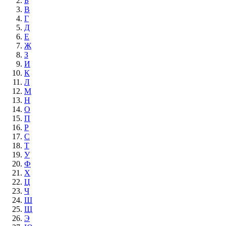
Б
В
Г
Д
Е
Ж
З
И
К
Л
М
Н
О
П
Р
С
Т
У
Ф
Х
Ц
Ч
Ш
Щ
Э