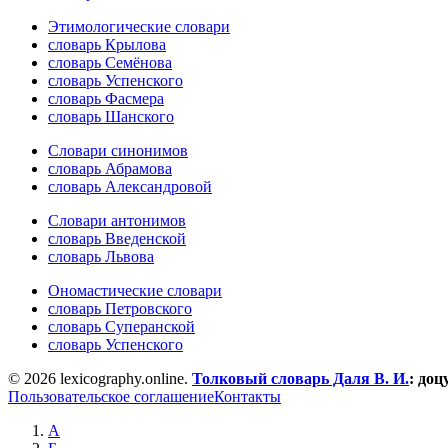
Этимологические словари
словарь Крылова
словарь Семёнова
словарь Успенского
словарь Фасмера
словарь Шанского
Словари синонимов
словарь Абрамова
словарь Александровой
Словари антонимов
словарь Введенской
словарь Львова
Ономастические словари
словарь Петровского
словарь Суперанской
словарь Успенского
© 2026 lexicography.online.
Толковый словарь Даля В. И.
:
доц
Пользовательское соглашение
Контакты
А