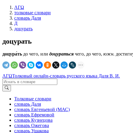
ΛΓΩ
толковые словари
словарь Даля
Д
доцурать
доцурать
доцура́ть
до чего, или
доцураться
чего, до чего,
южн.
достигну
ΛΓΩ
Толковый онлайн-словарь русского языка Даля В. И.
Толковые словари
словарь Даля
словарь Евгеньевой (МАС)
словарь Ефремовой
словарь Кузнецова
словарь Ожегова
словарь Ушакова