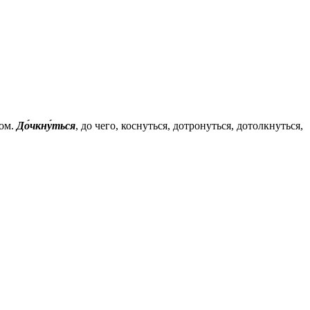
том.
До́чкну́ться
, до чего, коснуться, дотронуться, дотолкнуться,