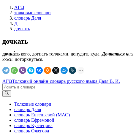
ΛΓΩ
толковые словари
словарь Даля
Д
дочкать
дочкать
дочка́ть
кого, догнать толчками, донудить куда.
Дочкаться
ни
южн.
доторкнуться.
ΛΓΩ
Толковый онлайн-словарь русского языка Даля В. И.
Толковые словари
словарь Даля
словарь Евгеньевой (МАС)
словарь Ефремовой
словарь Кузнецова
словарь Ожегова