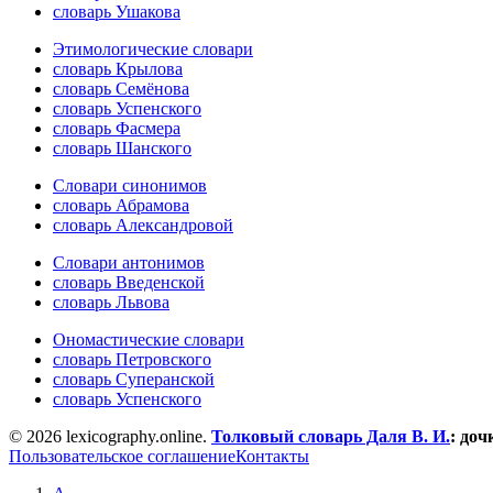
словарь Ушакова
Этимологические словари
словарь Крылова
словарь Семёнова
словарь Успенского
словарь Фасмера
словарь Шанского
Словари синонимов
словарь Абрамова
словарь Александровой
Словари антонимов
словарь Введенской
словарь Львова
Ономастические словари
словарь Петровского
словарь Суперанской
словарь Успенского
© 2026 lexicography.online.
Толковый словарь Даля В. И.
:
доч
Пользовательское соглашение
Контакты