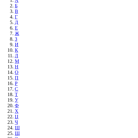
А
Б
В
Г
Д
Е
Ж
З
И
К
Л
М
Н
О
П
Р
С
Т
У
Ф
Х
Ц
Ч
Ш
Щ