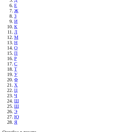
Д
Е
Ж
З
И
К
Л
М
Н
О
П
Р
С
Т
У
Ф
Х
Ц
Ч
Ш
Щ
Э
Ю
Я