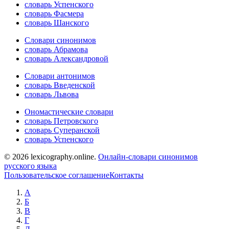
словарь Успенского
словарь Фасмера
словарь Шанского
Словари синонимов
словарь Абрамова
словарь Александровой
Словари антонимов
словарь Введенской
словарь Львова
Ономастические словари
словарь Петровского
словарь Суперанской
словарь Успенского
© 2026 lexicography.online.
Онлайн-словари синонимов
русского языка
Пользовательское соглашение
Контакты
А
Б
В
Г