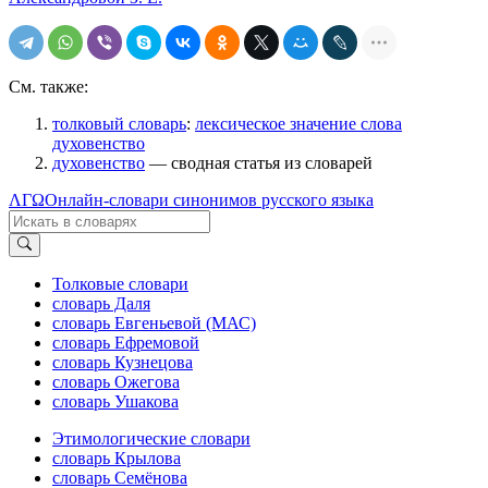
См. также:
толковый словарь
:
лексическое значение слова
духовенство
духовенство
— сводная статья из словарей
ΛΓΩ
Онлайн-словари синонимов русского языка
Толковые словари
словарь Даля
словарь Евгеньевой (МАС)
словарь Ефремовой
словарь Кузнецова
словарь Ожегова
словарь Ушакова
Этимологические словари
словарь Крылова
словарь Семёнова