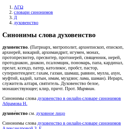
ΛΓΩ
словари синонимов
Д
духовенство
Синонимы слова
духовенство
духовенство
. (Патриарх, митрополит, архиепископ, епископ,
архиерей, викарий, архимандрит, игумен, монах,
протопресвитер, пресвитер, протоиерей, священник, иерей,
протодиакон, диакон, псаломщик, пономарь, папа, кардинал,
прелат, ксендз, патер, католикос, пробст, пастор,
суперинтендент; гахам, газзан, шамаш, раввин, мулла, ахун,
муфтий, кадий, хатын, имам, муэдзин; лама, шаман). Иерарх,
служитель алтаря, святитель. Духовенство белое,
монашествующее; клир, причт. Прот.
Мирянин
.
Синонимы слова
духовенство в онлайн-словаре синонимов
Абрамова Н.
духове́нство
см.
духовное лицо
Синонимы слова
духовенство в онлайн-словаре синонимов
Александровой З. Е.