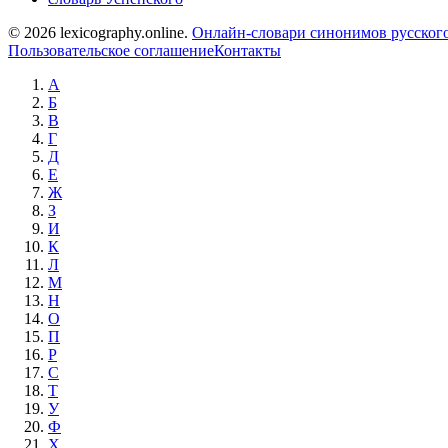
© 2026 lexicography.online.
Онлайн-словари синонимов русского
Пользовательское соглашение
Контакты
А
Б
В
Г
Д
Е
Ж
З
И
К
Л
М
Н
О
П
Р
С
Т
У
Ф
Х