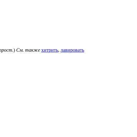
прост.
)
См. также
хитрить
,
лавировать