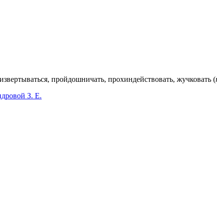
; извертываться, пройдошничать, прохиндействовать, жучковать (
дровой З. Е.