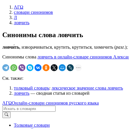
ΛΓΩ
словари синонимов
Л
ловчить
Синонимы слова
ловчить
ловчи́ть
, изворачиваться, крутить, крутиться, химичить (
разг.
)
Синонимы слова
ловчить в онлайн-словаре синонимов Алексан
См. также:
толковый словарь
:
лексическое значение слова ловчить
ловчить
— сводная статья из словарей
ΛΓΩ
Онлайн-словари синонимов русского языка
Толковые словари