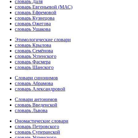
словарь Даля
словарь Евгеньевой (МАС)
словарь Ефремовой
словарь Кузнецова
словарь Ожегова
словарь Ушакова
Этимологические словари
словарь Крылова
словарь Семёнова
словарь Успенского
словарь Фасмера
словарь Шанского
Словари синонимов
словарь Абрамова
словарь Александровой
Словари антонимов
словарь Введенской
словарь Львова
Ономастические словари
словарь Петровского
словарь Суперанской
словарь Успенского