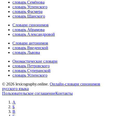
словарь Семёнова
словарь Успенского
словарь Фасмера
словарь Шанского
Словари синонимов
словарь Абрамова
словарь Александровой
Словари антонимов
словарь Введенской
словарь Львова
Ономастические словари
словарь Петровского
словарь Суперанской
словарь Успенского
© 2026 lexicography.online.
Онлайн-словари синонимов
русского языка
Пользовательское соглашение
Контакты
А
Б
В