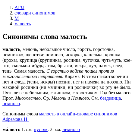
ΛΓΩ
словари синонимов
М
малость
Синонимы слова
малость
малость
, мелочь, небольшое число, горсть, горсточка,
немножко, щепотка; немного, искорка, капелька, крошка
(кроха), крупица (крупинка), росинка, чуточка, чуть-чуть, кое-
что, сколько-нибудь; атом, брызги, искра, луч, намек, след,
тень. Самая малость.
С горстью войска пошел против
многочисленного неприятеля
. Карамз. В этом стихотворении
нет и следа (тени, искры) поэзии, нет и намека на поэзию. Ни
маковой росинки (ни мачинки, ни росиночки) во рту не было.
Пять лет с небольшим, с лишком, с хвостиком. Год без малого.
Прот.
Множество
. Ср.
Мелочь и Немного
. См.
безделица
,
немного
.
Синонимы слова
малость в онлайн-словаре синонимов
Абрамова Н.
ма́лость
1.
см.
пустяк
. 2.
см.
немного