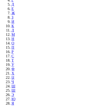
Г
Д
Е
Ж
З
И
К
Л
М
Н
О
П
Р
С
Т
У
Ф
Х
Ц
Ч
Ш
Щ
Э
Ю
Я