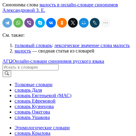
Синонимы слова
малость в онлайн-словаре синонимов
Александровой З. Е.
См. также:
толковый словарь
:
лексическое значение слова малость
малость
— сводная статья из словарей
ΛΓΩ
Онлайн-словари синонимов русского языка
Толковые словари
словарь Даля
словарь Евгеньевой (МАС)
словарь Ефремовой
словарь Кузнецова
словарь Ожегова
словарь Ушакова
Этимологические словари
словарь Крылова