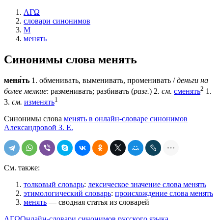
ΛΓΩ
словари синонимов
М
менять
Синонимы слова
менять
меня́ть
1. обменивать, выменивать, променивать /
деньги на
2
более мелкие
: разменивать; разбивать (
разг.
) 2.
см.
сменять
1.
1
3.
см.
изменять
Синонимы слова
менять в онлайн-словаре синонимов
Александровой З. Е.
См. также:
толковый словарь
:
лексическое значение слова менять
этимологический словарь
:
происхождение слова менять
менять
— сводная статья из словарей
ΛΓΩ
Онлайн-словари синонимов русского языка