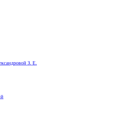
ксандровой З. Е.
ий