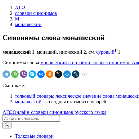
ΛΓΩ
словари синонимов
М
монашеский
Синонимы слова
монашеский
1
мона́шеский
1. монаший, иноческий 2.
см.
суровый
1
Синонимы слова
монашеский в онлайн-словаре синонимов Але
См. также:
толковый словарь
:
лексическое значение слова монашеск
монашеский
— сводная статья из словарей
ΛΓΩ
Онлайн-словари синонимов русского языка
Толковые словари