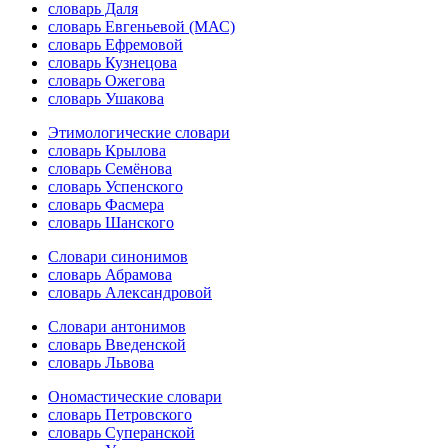
словарь Даля
словарь Евгеньевой (МАС)
словарь Ефремовой
словарь Кузнецова
словарь Ожегова
словарь Ушакова
Этимологические словари
словарь Крылова
словарь Семёнова
словарь Успенского
словарь Фасмера
словарь Шанского
Словари синонимов
словарь Абрамова
словарь Александровой
Словари антонимов
словарь Введенской
словарь Львова
Ономастические словари
словарь Петровского
словарь Суперанской