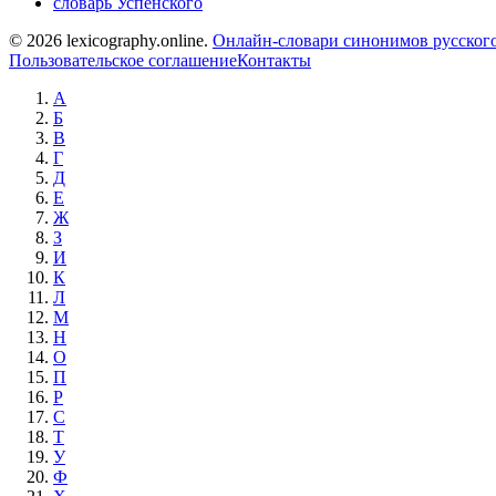
словарь Успенского
© 2026 lexicography.online.
Онлайн-словари синонимов русского
Пользовательское соглашение
Контакты
А
Б
В
Г
Д
Е
Ж
З
И
К
Л
М
Н
О
П
Р
С
Т
У
Ф