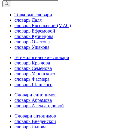
Толковые словари
словарь Даля
словарь Евгеньевой (МАС)
словарь Ефремовой
словарь Кузнецова
словарь Ожегова
словарь Ушакова
Этимологические словари
словарь Крылова
словарь Семёнова
словарь Успенского
словарь Фасмера
словарь Шанского
Словари синонимов
словарь Абрамова
словарь Александровой
Словари антонимов
словарь Введенской
словарь Львова