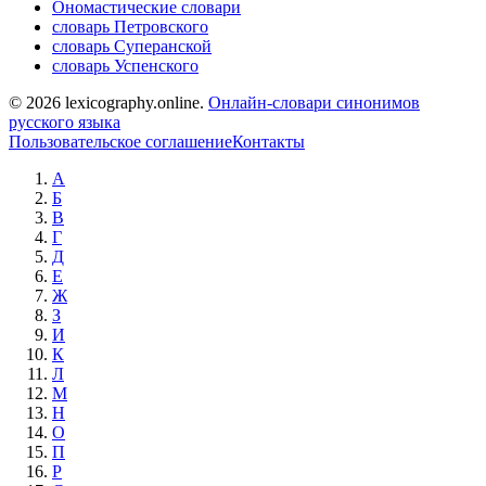
Ономастические словари
словарь Петровского
словарь Суперанской
словарь Успенского
© 2026 lexicography.online.
Онлайн-словари синонимов
русского языка
Пользовательское соглашение
Контакты
А
Б
В
Г
Д
Е
Ж
З
И
К
Л
М
Н
О
П
Р