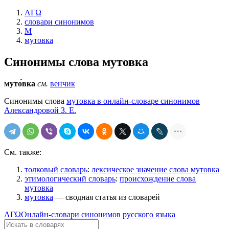
ΛΓΩ
словари синонимов
М
мутовка
Синонимы слова
мутовка
муто́вка
см.
венчик
Синонимы слова
мутовка в онлайн-словаре синонимов
Александровой З. Е.
См. также:
толковый словарь
:
лексическое значение слова мутовка
этимологический словарь
:
происхождение слова
мутовка
мутовка
— сводная статья из словарей
ΛΓΩ
Онлайн-словари синонимов русского языка