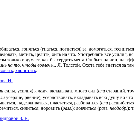
обиваться, гоняться (гнаться, погнаться) за, домогаться, теснить
ледовать, метить, целить, бить на что. Употреблять все усилия, в
 том только и думает, как бы сердить меня. Он бьет на чин, на эф
ь на то, чтобы вовлечь...
Л. Толстой. Охота тебе гнаться за та
вовать
,
хлопотать
.
ова Н.
ли
силы, усилия)
к чему
, вкладывать много сил (
или
стараний, тру
или
усердие, рвение), усердствовать, вкладывать всю душу во что
ываться, надсаживаться, пластаться, разбиваться (
или
расшибаться
тремиться, силиться; норовить (
разг.
); ловчиться (
разг.
неодобр.
); 
ндровой З. Е.