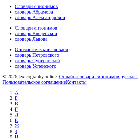
Словари синонимов
словарь Абрамова
словарь Александровой
Словари антонимов
словарь Введенской
словарь Львова
Ономастические словари
словарь Петровского
словарь Суперанской
словарь Успенского
© 2026 lexicography.online.
Онлайн-словари синонимов русского
Пользовательское соглашение
Контакты
А
Б
В
Г
Д
Е
Ж
З
И