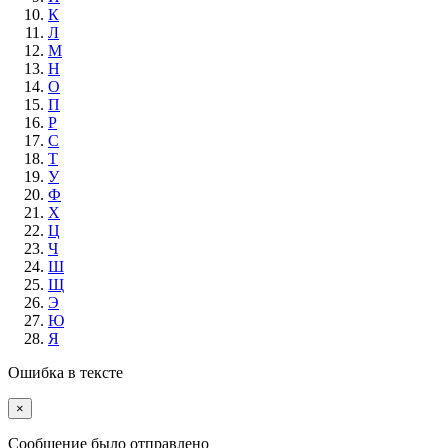
К
Л
М
Н
О
П
Р
С
Т
У
Ф
Х
Ц
Ч
Ш
Щ
Э
Ю
Я
Ошибка в тексте
×
Cообщение было отправлено