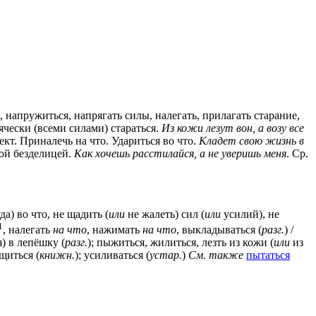
ся, напружиться, напрягать силы, налегать, прилагать старание,
сячески (всеми силами) стараться.
Из кожи лезут вон, а возу все
фект. Приналечь на что. Удариться во что.
Кладет свою жизнь в
кой безделицей.
Как хочешь расстилайся, а не уверишь меня
. Ср.
да) во что, не щадить (
или
не жалеть) сил (
или
усилий), не
1
, налегать
на что
, нажимать
на что
, выкладываться (
разг.
) /
) в лепёшку (
разг.
); пыжиться, жилиться, лезть из кожи (
или
из
тщиться (
книжн.
); усиливаться (
устар.
)
См. также
пытаться