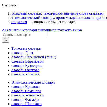
См. также:
толковый словарь
:
лексическое значение слова стараться
этимологический словарь
:
происхождение слова старатьс
стараться
— сводная статья из словарей
ΛΓΩ
Онлайн-словари синонимов русского языка
Толковые словари
словарь Даля
словарь Евгеньевой (МАС)
словарь Ефремовой
словарь Кузнецова
словарь Ожегова
словарь Ушакова
Этимологические словари
словарь Крылова
словарь Семёнова
словарь Успенского
словарь Фасмера
словарь Шанского