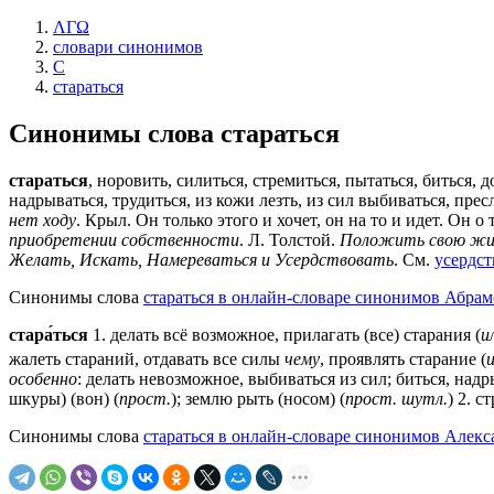
ΛΓΩ
словари синонимов
С
стараться
Синонимы слова
стараться
стараться
, норовить, силиться, стремиться, пытаться, биться, д
надрываться, трудиться, из кожи лезть, из сил выбиваться, прес
нет ходу
. Крыл. Он только этого и хочет, он на то и идет. Он о
приобретении собственности
. Л. Толстой.
Положить свою жизн
Желать, Искать, Намереваться и Усердствовать
. См.
усердст
Синонимы слова
стараться в онлайн-словаре синонимов Абрам
стара́ться
1. делать всё возможное, прилагать (все) старания (
и
жалеть стараний, отдавать все силы
чему
, проявлять старание (
особенно
: делать невозможное, выбиваться из сил; биться, надр
шкуры) (вон) (
прост.
); землю рыть (носом) (
прост.
шутл.
) 2. с
Синонимы слова
стараться в онлайн-словаре синонимов Алекса