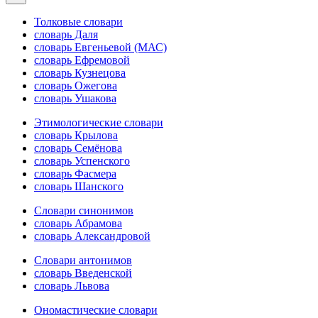
Толковые словари
словарь Даля
словарь Евгеньевой (МАС)
словарь Ефремовой
словарь Кузнецова
словарь Ожегова
словарь Ушакова
Этимологические словари
словарь Крылова
словарь Семёнова
словарь Успенского
словарь Фасмера
словарь Шанского
Словари синонимов
словарь Абрамова
словарь Александровой
Словари антонимов
словарь Введенской
словарь Львова
Ономастические словари