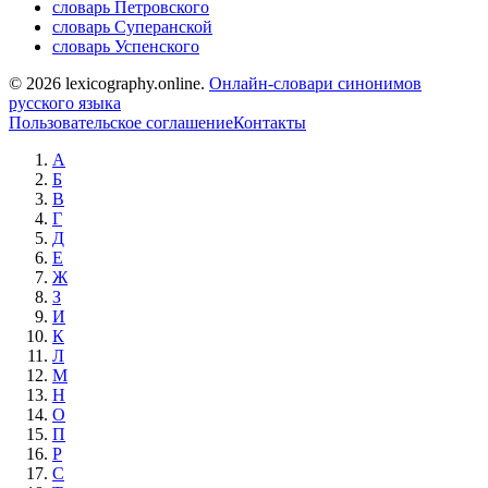
словарь Петровского
словарь Суперанской
словарь Успенского
© 2026 lexicography.online.
Онлайн-словари синонимов
русского языка
Пользовательское соглашение
Контакты
А
Б
В
Г
Д
Е
Ж
З
И
К
Л
М
Н
О
П
Р
С