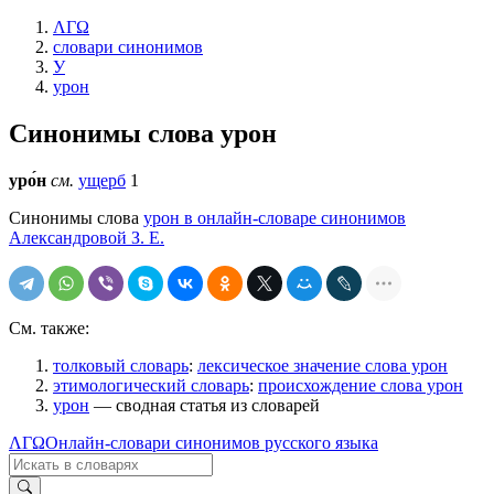
ΛΓΩ
словари синонимов
У
урон
Синонимы слова
урон
уро́н
см.
ущерб
1
Синонимы слова
урон в онлайн-словаре синонимов
Александровой З. Е.
См. также:
толковый словарь
:
лексическое значение слова урон
этимологический словарь
:
происхождение слова урон
урон
— сводная статья из словарей
ΛΓΩ
Онлайн-словари синонимов русского языка