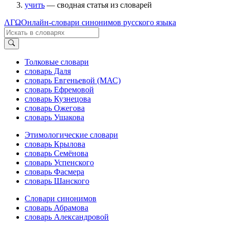
учить
— сводная статья из словарей
ΛΓΩ
Онлайн-словари синонимов русского языка
Толковые словари
словарь Даля
словарь Евгеньевой (МАС)
словарь Ефремовой
словарь Кузнецова
словарь Ожегова
словарь Ушакова
Этимологические словари
словарь Крылова
словарь Семёнова
словарь Успенского
словарь Фасмера
словарь Шанского
Словари синонимов
словарь Абрамова
словарь Александровой