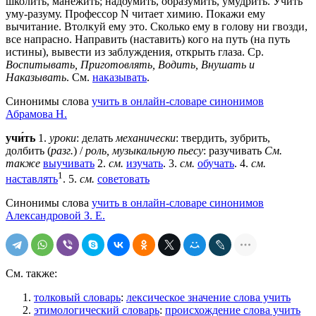
школить, манежить; надоумить, образумить, умудрить. Учить
уму-разуму. Профессор N читает химию. Покажи ему
вычитание. Втолкуй ему это. Сколько ему в голову ни гвозди,
все напрасно. Направить (наставить) кого на путь (на путь
истины), вывести из заблуждения, открыть глаза. Ср.
Воспитывать, Приготовлять, Водить, Внушать и
Наказывать
. См.
наказывать
.
Синонимы слова
учить в онлайн-словаре синонимов
Абрамова Н.
учи́ть
1.
уроки
: делать
механически
: твердить, зубрить,
долбить (
разг.
) /
роль, музыкальную пьесу
: разучивать
См.
также
выучивать
2.
см.
изучать
. 3.
см.
обучать
. 4.
см.
1
наставлять
. 5.
см.
советовать
Синонимы слова
учить в онлайн-словаре синонимов
Александровой З. Е.
См. также:
толковый словарь
:
лексическое значение слова учить
этимологический словарь
:
происхождение слова учить