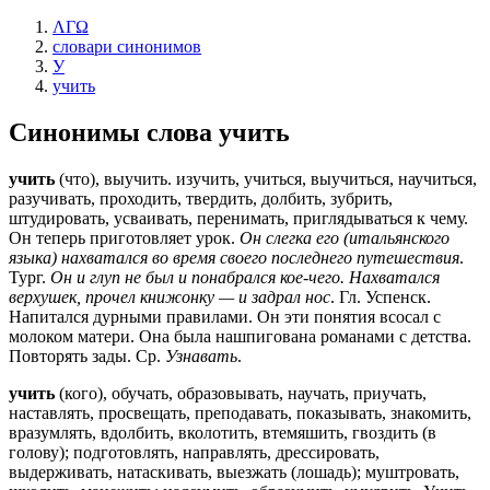
ΛΓΩ
словари синонимов
У
учить
Синонимы слова
учить
учить
(что), выучить. изучить, учиться, выучиться, научиться,
разучивать, проходить, твердить, долбить, зубрить,
штудировать, усваивать, перенимать, приглядываться к чему.
Он теперь приготовляет урок.
Он слегка его (итальянского
языка) нахватался во время своего последнего путешествия
.
Тург.
Он и глуп не был и понабрался кое-чего. Нахватался
верхушек, прочел книжонку — и задрал нос
. Гл. Успенск.
Напитался дурными правилами. Он эти понятия всосал с
молоком матери. Она была нашпигована романами с детства.
Повторять зады. Ср.
Узнавать
.
учить
(кого), обучать, образовывать, научать, приучать,
наставлять, просвещать, преподавать, показывать, знакомить,
вразумлять, вдолбить, вколотить, втемяшить, гвоздить (в
голову); подготовлять, направлять, дрессировать,
выдерживать, натаскивать, выезжать (лошадь); муштровать,