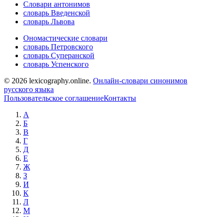
Словари антонимов
словарь Введенской
словарь Львова
Ономастические словари
словарь Петровского
словарь Суперанской
словарь Успенского
© 2026 lexicography.online.
Онлайн-словари синонимов
русского языка
Пользовательское соглашение
Контакты
А
Б
В
Г
Д
Е
Ж
З
И
К
Л
М