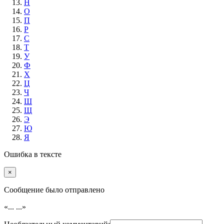
Н
О
П
Р
С
Т
У
Ф
Х
Ц
Ч
Ш
Щ
Э
Ю
Я
Ошибка в тексте
×
Cообщение было отправлено
«...
...»