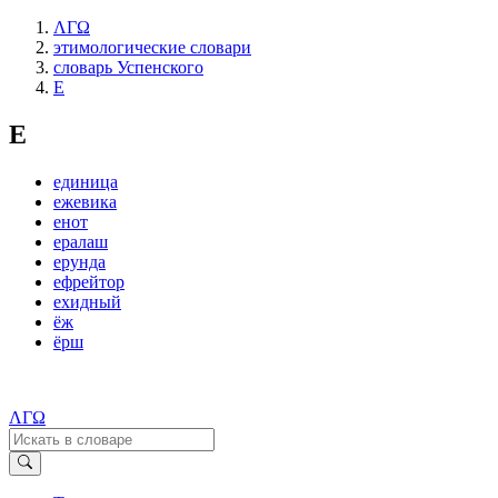
ΛΓΩ
этимологические словари
словарь Успенского
Е
Е
единица
ежевика
енот
ералаш
ерунда
ефрейтор
ехидный
ёж
ёрш
ΛΓΩ