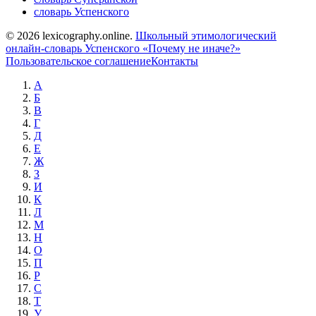
словарь Успенского
© 2026 lexicography.online.
Школьный этимологический
онлайн-словарь Успенского «Почему не иначе?»
Пользовательское соглашение
Контакты
А
Б
В
Г
Д
Е
Ж
З
И
К
Л
М
Н
О
П
Р
С
Т
У