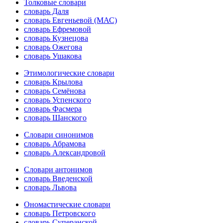
Толковые словари
словарь Даля
словарь Евгеньевой (МАС)
словарь Ефремовой
словарь Кузнецова
словарь Ожегова
словарь Ушакова
Этимологические словари
словарь Крылова
словарь Семёнова
словарь Успенского
словарь Фасмера
словарь Шанского
Словари синонимов
словарь Абрамова
словарь Александровой
Словари антонимов
словарь Введенской
словарь Львова
Ономастические словари
словарь Петровского
словарь Суперанской